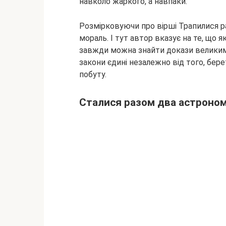
навколо жаркого, а навпаки.
Розмірковуючи про вірші Трапилися р
мораль. І тут автор вказує на те, що
завжди можна знайти докази великим
закони єдині незалежно від того, бе
побуту.
Сталися разом два астроном