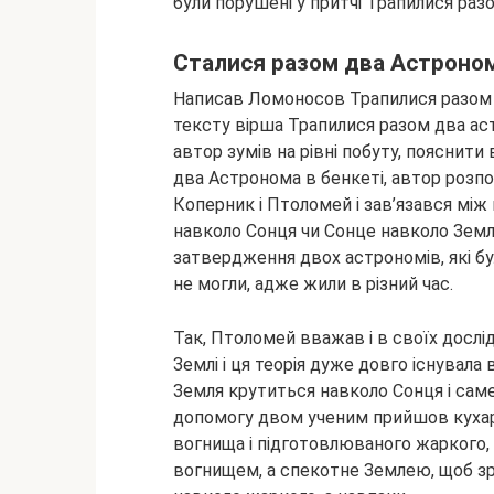
були порушені у притчі
Трапилися раз
Сталися разом два Астроно
Написав Ломоносов Трапилися разом 
тексту вірша Трапилися разом два аст
автор зумів на рівні побуту, пояснити
два Астронома в бенкеті, автор розпо
Коперник і Птоломей і зав’язався між
навколо Сонця чи Сонце навколо Земл
затвердження двох астрономів, які бул
не могли, адже жили в різний час.
Так, Птоломей вважав і в своїх досл
Землі і ця теорія дуже довго існувала 
Земля крутиться навколо Сонця і саме
допомогу двом ученим прийшов кухар,
вогнища і підготовлюваного жаркого,
вогнищем, а спекотне Землею, щоб зр