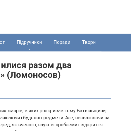
ст
Підручники
Поради
Твори
пилися разом два
» (Ломоносов)
них жанрів, в яких розкривав тему Батьківщини,
зачіпаючи і буденні предмети. Але, незважаючи на
ед, як вченого, наукові проблеми і відкриття