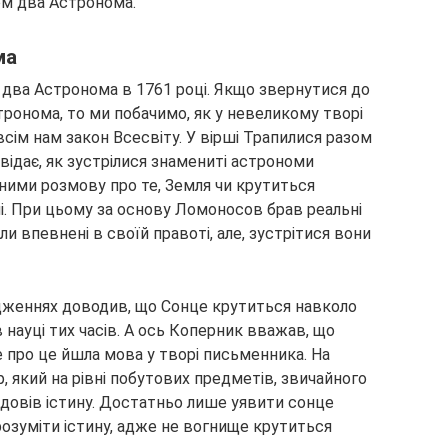
ом два Астронома.
ма
два Астронома в 1761 році. Якщо звернутися до
ронома, то ми побачимо, як у невеликому творі
 всім нам закон Всесвіту. У вірші Трапилися разом
відає, як зустрілися знамениті астрономи
 ними розмову про те, Земля чи крутиться
і. При цьому за основу Ломоносов брав реальні
и впевнені в своїй правоті, але, зустрітися вони
ідженнях доводив, що Сонце крутиться навколо
в науці тих часів. А ось Коперник вважав, що
 про це йшла мова у творі письменника. На
 який на рівні побутових предметів, звичайного
 довів істину. Достатньо лише уявити сонце
озуміти істину, адже не вогнище крутиться