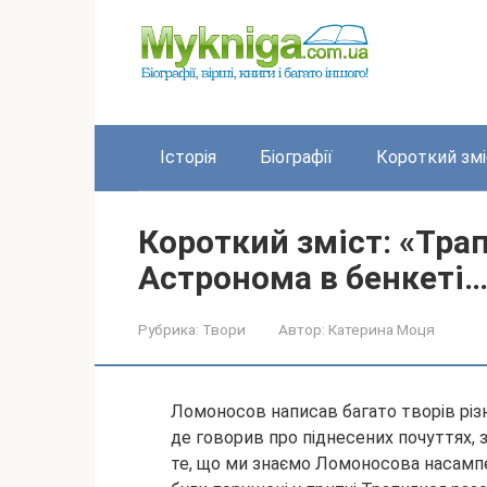
Перейти
до
вмісту
Історія
Біографії
Короткий змі
Короткий зміст: «Тра
Астронома в бенкеті…
Рубрика:
Твори
Автор:
Катерина Моця
Ломоносов написав багато творів різ
де говорив про піднесених почуттях, 
те, що ми знаємо Ломоносова насампер