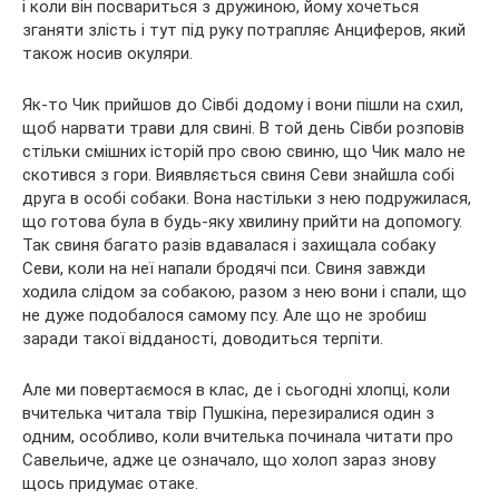
і коли він посвариться з дружиною, йому хочеться
зганяти злість і тут під руку потрапляє Анциферов, який
також носив окуляри.
Як-то Чик прийшов до Сівбі додому і вони пішли на схил,
щоб нарвати трави для свині. В той день Сівби розповів
стільки смішних історій про свою свиню, що Чик мало не
скотився з гори. Виявляється свиня Севи знайшла собі
друга в особі собаки. Вона настільки з нею подружилася,
що готова була в будь-яку хвилину прийти на допомогу.
Так свиня багато разів вдавалася і захищала собаку
Севи, коли на неї напали бродячі пси. Свиня завжди
ходила слідом за собакою, разом з нею вони і спали, що
не дуже подобалося самому псу. Але що не зробиш
заради такої відданості, доводиться терпіти.
Але ми повертаємося в клас, де і сьогодні хлопці, коли
вчителька читала твір Пушкіна, перезиралися один з
одним, особливо, коли вчителька починала читати про
Савельиче, адже це означало, що холоп зараз знову
щось придумає отаке.