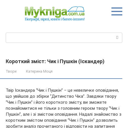
Перейти
до
вмісту
Пошук:
Короткий зміст: Чик і Пушкін (Іскандер)
Твори
Катерина Моця
Твір Іскандера “Чик і Пушкін” – це невеличке оповідання,
що увійшов до збірки “Дитинство Чіка”. Завдяки твору
“Чик і Пушкін” і його короткого змісту, ви зможете
познайомитися не тільки з головним героєм твору “Чик і
Пушкін”, але і зі змістом оповідання. Надалі знайомство з
коротким змістом оповідання “Чик і Пушкін” дозволить
зробити аналіз прочитаного і відповісти на запитання