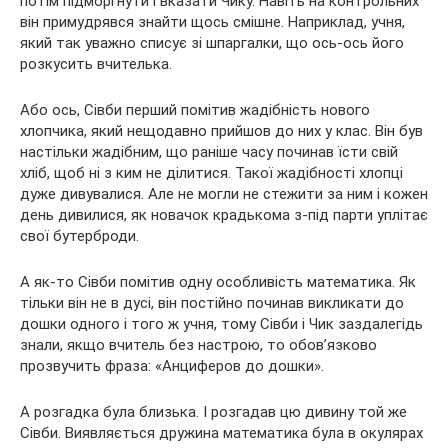
потім підморгнути і вказати Чику. Навіть на контрольних
він примудрявся знайти щось смішне. Наприклад, учня,
який так уважно списує зі шпаргалки, що ось-ось його
розкусить вчителька.
Або ось, Сівби перший помітив жадібність нового
хлопчика, який нещодавно прийшов до них у клас. Він був
настільки жадібним, що раніше часу починав їсти свій
хліб, щоб ні з ким не ділитися. Такої жадібності хлопці
дуже дивувалися. Але не могли не стежити за ним і кожен
день дивилися, як новачок крадькома з-під парти уплітає
свої бутерброди.
А як-то Сівби помітив одну особливість математика. Як
тільки він не в дусі, він постійно починав викликати до
дошки одного і того ж учня, тому Сівби і Чик заздалегідь
знали, якщо вчитель без настрою, то обов’язково
прозвучить фраза: «Анциферов до дошки».
А розгадка була близька. І розгадав цю дивину той же
Сівби. Виявляється дружина математика була в окулярах