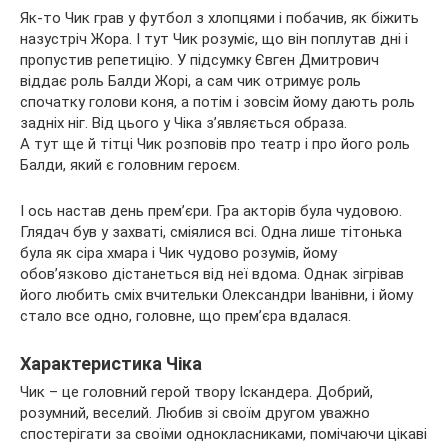
Як-то Чик грав у футбол з хлопцями і побачив, як біжить
назустріч Жора. І тут Чик розуміє, що він поплутав дні і
пропустив репетицію. У підсумку Євген Дмитрович
віддає роль Балди Жорі, а сам чик отримує роль
спочатку голови коня, а потім і зовсім йому дають роль
задніх ніг. Від цього у Чіка з’являється образа.
А тут ще й тітці Чик розповів про театр і про його роль
Балди, який є головним героєм.
І ось настав день прем’єри. Гра акторів була чудовою.
Глядач був у захваті, сміялися всі. Одна лише тітонька
була як сіра хмара і Чик чудово розумів, йому
обов’язково дістанеться від неї вдома. Однак зігрівав
його любить сміх вчительки Олександри Іванівни, і йому
стало все одно, головне, що прем’єра вдалася.
Характеристика Чіка
Чик – це головний герой твору Іскандера. Добрий,
розумний, веселий. Любив зі своїм другом уважно
спостерігати за своїми однокласниками, помічаючи цікаві