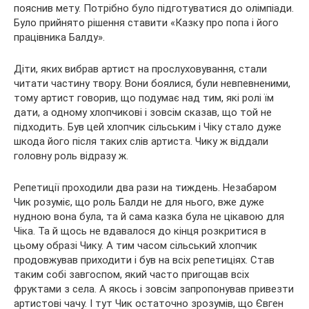
пояснив мету. Потрібно було підготуватися до олімпіади.
Було прийнято рішення ставити «Казку про попа і його
працівника Балду».
Діти, яких вибрав артист на прослуховування, стали
читати частину твору. Вони боялися, були невпевненими,
тому артист говорив, що подумає над тим, які ролі їм
дати, а одному хлопчикові і зовсім сказав, що той не
підходить. Був цей хлопчик сільським і Чіку стало дуже
шкода його після таких слів артиста. Чику ж віддали
головну роль відразу ж.
Репетиції проходили два рази на тиждень. Незабаром
Чик розуміє, що роль Балди не для нього, вже дуже
нудною вона була, та й сама казка була не цікавою для
Чіка. Та й щось не вдавалося до кінця розкритися в
цьому образі Чику. А тим часом сільський хлопчик
продовжував приходити і був на всіх репетиціях. Став
таким собі завгоспом, який часто пригощав всіх
фруктами з села. А якось і зовсім запропонував привезти
артистові чачу. І тут Чик остаточно зрозумів, що Євген