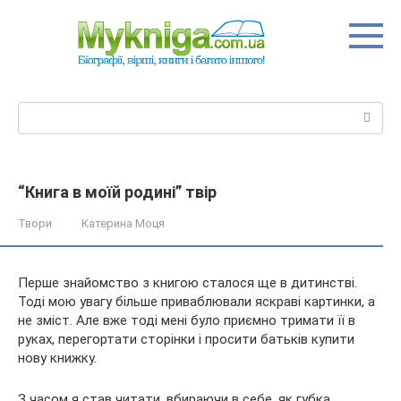
Перейти
до
вмісту
Пошук:
“Книга в моїй родині” твір
Твори
Катерина Моця
Перше знайомство з книгою сталося ще в дитинстві.
Тоді мою увагу більше приваблювали яскраві картинки, а
не зміст. Але вже тоді мені було приємно тримати її в
руках, перегортати сторінки і просити батьків купити
нову книжку.
З часом я став читати, вбираючи в себе, як губка,