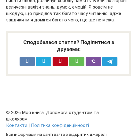
писати слова, розвинув хорошу пам’ять. В книгах зібрані
величезні валізи знань, думок, емоцій. Я зовсім не
шкодую, що приділяв так багато часу читанню, адже
завдяки їм я домігся багато чого, і це ще не межа.
Сподобалася стаття? Поділитися з
друзями:
© 2026 Моя книга: Допомога студентам та
школярам
Контакти
|
Політика конфіденційності
Вся інформація на сайті взята з відкритих джерел і