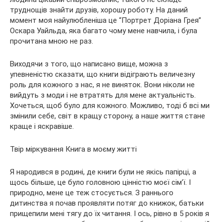
труднощів знайти друзів, хорошу роботу. На даний
момент моя найулюбленіша це “Портрет Доріана Грея”
Оскара Уайльда, яка багато чому мене навчила, і була
прочитана мною не раз.
Виходячи з того, що написано вище, можна з
упевненістю сказати, що книги відіграють величезну
роль для кожного з нас, я не виняток. Вони ніколи не
вийдуть з моди і не втратять для мене актуальність.
Хочеться, щоб було для кожного. Можливо, тоді б всі ми
змінили себе, світ в кращу сторону, а наше життя стане
краще і яскравіше.
Твір міркування Книга в моєму житті
Я народився в родині, де книги були не якісь папірці, а
щось більше, це було головною цінністю моєї сім’ї. І
природно, мене це теж стосується. З раннього
дитинства я почав проявляти потяг до книжок, батьки
прищепили мені тягу до їх читання. І ось, рівно в 5 років я