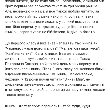
почав читати, це не було чимось особливим, оскільки мій
брат перший раз прочитав текст на три місяці раніше.
Але, незважаючи на це, я все також люблю читати, за
весь прожитий час у мене накопичилося величезна
кількість книг, всі вони лежать у великій шафі, і всі їх я
постійно перечитую і додаю туди ще більше нових
книжок, зараз тут чи не бібліотека, їх дійсно багато.
До першого класу я вже знав напам’ять такі книги, як
“Чарівник смарагдового міста”, “Малахітова шкатулка”,
“Кам’яна квітка” і багато інших. Взагалі з самого
дитинства я дуже любив читати всі твори Павла
Петровича Бажова, та й по сей день можу поринути в
його прекрасні книги. Після 3-ого класу зацікавився більш
відомими письменниками, Пушкіним, Лермонтовим,
Чеховим. У 12 років почав читати “Війна і Мир”, не
дивлячись зауваження, що ця книга складна для мене, і я
її не подужаю – спокійно прочитав за пару тижнів, деколи
також перечитую.
Книга – як телепорт, переносить тебе туди, куди