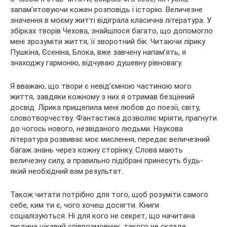
запам’ятовуючи кожен розповідь і історію. Величезне
значення в моєму житті відіграла класична література. У
збірках творів Чехова, знайшлося багато, що допомогло
мені зрозуміти життя, її зворотний бік. Читаючи лірику
Пушкіна, Єсеніна, Блока, вже завчену напам’ять, я
знаходжу гармонію, відчуваю душевну рівновагу.
Я вважаю, що твори є невід’ємною частиною мого
життя, завдяки кожному з них я отримав безцінний
досвід. Лірика прищепила мені любов до поезії, світу,
словотворчеству. Фантастика дозволяє мріяти, прагнути
до чогось нового, незвіданого людьми. Наукова
література розвиває моє мислення, передає величезний
багаж знань через кожну сторінку. Слова мають
величезну силу, а правильно підібрані принесуть будь-
який необхідний вам результат.
Також читати потрібно для того, щоб розуміти самого
себе, ким ти є, чого хочеш досягти. Книги
соціалізуються. Ні для кого не секрет, що начитана
людина цікавий співрозмовник, такого не складе