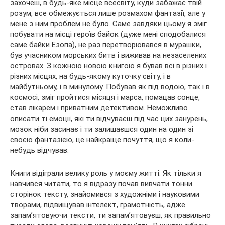
захочеш, в будь-яке місце всесвіту, куди забажає твій
розум, все обмежується лише розмахом фантазії, але у
мене з ним проблем не було. Саме завдяки цьому я зміг
побувати на місці героїв байок (дуже мені сподобалися
саме байки Езопа), не раз перетворювався в мурашки,
був учасником морських битв і виживав на незаселених
островах. З кожною новою книгою я бував всі в різних і
різних місцях, на будь-якому куточку світу, і в
майбутньому, і в минулому. Побував як під водою, так і в
космосі, зміг пройтися місяця і марса, помацав сонце,
став лікарем і приватним детективом. Неможливо
описати ті емоції, які ти відчуваєш під час цих занурень,
мозок ніби засинає і ти залишаєшся один на один зі
своєю фантазією, це найкраще почуття, що я коли-
небудь відчував.
Книги відіграли велику роль у моєму житті. Як тільки я
навчився читати, то я відразу почав вивчати тонни
сторінок тексту, знайомився з художніми і науковими
творами, підвищував інтелект, грамотність, адже
запам’ятовуючи тексти, ти запам’ятовуєш, як правильно