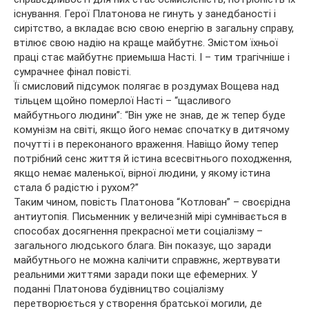
існування. Герої Платонова не гинуть у занедбаності і
сирітство, а вкладає всю свою енергію в загальну справу,
втілює свою надію на краще майбутнє. Змістом їхньої
праці стає майбутнє приемыша Насті. І – тим трагічніше і
сумрачнее фінал повісті.
Її смисловий підсумок полягає в роздумах Вощева над
тільцем щойно померлої Насті – “щасливого
майбутнього людини”: “Він уже не знав, де ж тепер буде
комунізм на світі, якщо його немає спочатку в дитячому
почутті і в переконаного враження. Навіщо йому тепер
потрібний сенс життя й істина всесвітнього походження,
якщо немає маленької, вірної людини, у якому істина
стала б радістю і рухом?”
Таким чином, повість Платонова “Котлован” – своєрідна
антиутопія. Письменник у величезній мірі сумнівається в
способах досягнення прекрасної мети соціалізму –
загального людського блага. Він показує, що заради
майбутнього не можна калічити справжнє, жертвувати
реальними життями заради поки ще ефемерних. У
поданні Платонова будівництво соціалізму
перетворюється у створення братської могили, де