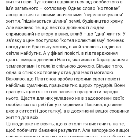
життя і віри. Тут кожен відрікається від особистого в
ім’я загального – котловану. Однак слово “котлован”
асоціюється і з іншими значеннями: “перелопачування”
життя, “піднімається цілина” землі, будівництво храму.
Але важливо те, що вектор діяльності людей
спрямований не вгору, а вниз, вглиб – до “дна” життя. У
зв’язку з цим поступово “котел колективізму” починає
нагадувати братську могилу, в якій ховають надію на
світле майбутнє. А у фіналі повісті, в підтвердження
цього, вмирає дівчинка Настя, яка жила в бараці разом з
землекопами і стала їх спільною дочкою. Більше того,
одна із стінок котловану стає для Насті могилою.
Важливо, що Платонов зробив героями своєї повісті
найбільш сумлінних, працьовитих, щирих трударів. Вони
прагнуть щастя і готові завзято працювати заради
нього. Щастя для них укладено не в задоволенні своїх
особистих потреб (як у їх керівника Пашкіна, що живе
вже в ситості і достатку), а в досягненні вищої сходинки
життя для всіх.
Ці люди вже не вірять, що їх століття вистачить на те,
щоб побачити бажаний результат. Але запорукою вищої
справедливості для них стає осмисленість, потрібність їх