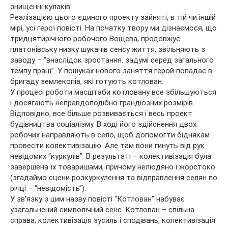
знищенні кулаків.
Реалізацією цього єдиного проекту зайняті, в тій чи іншій
мірі, усі герої повісті. На початку твору ми дізнаємося, що
тридцятирічного робочого Вощева, продовжує
платонівську низку шукачів сенсу життя, звільняють з
заводу – “внаслідок зростання. задумі серед загального
темпу праці”. У пошуках нового заняття герой попадає в
бригаду землекопів, які готують котлован.
У процесі роботи масштаби котловану все збільшуються
і досягають неправдоподібно грандіозних розмірів.
Відповідно, все більше розвивається і весь проект
будівництва соціалізму. В ході його здійснення двох
робочих направляють в село, щоб допомогти біднякам
провести колективізацію. Але там вони гинуть від рук
невідомих “куркулів”. В результаті – колективізація була
завершена їх товаришами, причому нелюдяно і жорстоко
(згадаймо сцени розкуркулення та відправлення селян по
річці – “невідомість”).
У зв’язку з цим назву повісті “Котлован” набуває
узагальнений символічний сенс. Котлован – спільна
справа, колективізація зусиль і сподівань, колективізація