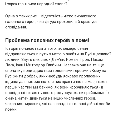
і характерні риси народної епопеї.
Одна з таких рис – відсутність чітко вираженого
головного героя, чия фігура проходила б крізь усе
оповідання.
Проблема головних героїв в поемі
Історія починається з того, як семеро селян
відправляються в путь з метою знайти на Русі щасливої
людини. Звуть цих сімох Дем’ян, Роман, Пров, Пахом,
Лука, Іван і Митродор Глибини. Незважаючи на те, що
спочатку вони здаються головними героями «Кому на
Русі жити добре», яких-небудь яскраво прописаних
індивідуальних рис ніхто з них практично не має, і вже в
першій частині ми бачимо, як вони «розчиняються» в
оповіданні і стають свого роду «художнім прийомом». Їх
очима читач дивиться на інших численних героїв,
яскравих, виразних, які насправді і є головні дійові особи
поеми.