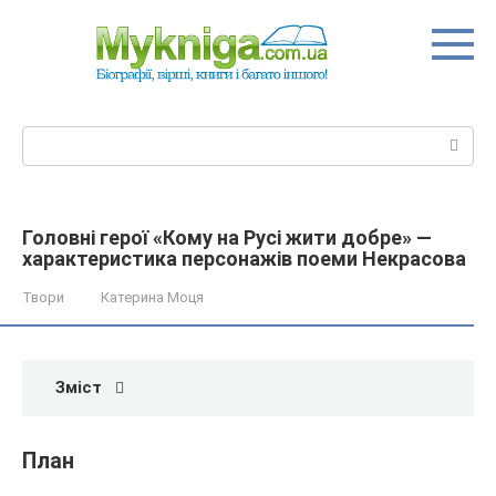
Перейти
до
вмісту
Пошук:
Головні герої «Кому на Русі жити добре» —
характеристика персонажів поеми Некрасова
Твори
Катерина Моця
Зміст
План