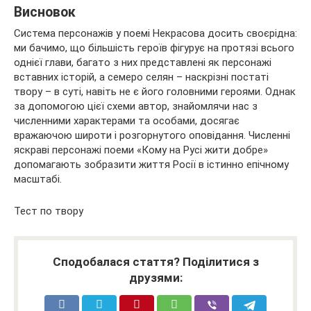
Висновок
Система персонажів у поемі Некрасова досить своєрідна:
ми бачимо, що більшість героїв фігурує на протязі всього
однієї глави, багато з них представлені як персонажі
вставних історій, а семеро селян – наскрізні постаті
твору – в суті, навіть не є його головними героями. Однак
за допомогою цієї схеми автор, знайомлячи нас з
численними характерами та особами, досягає
вражаючою широти і розгорнутого оповідання. Численні
яскраві персонажі поеми «Кому на Русі жити добре»
допомагають зобразити життя Росії в істинно епічному
масштабі.
Тест по твору
Сподобалася стаття? Поділитися з
друзями: