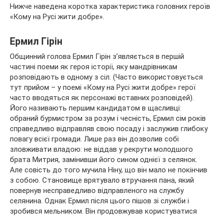
Нижче наведена коротка характеристика головних героїв
«Кому на Русі жити добре».
Ермил Гірін
Общинний голова Ермил Гірін з’являється в першій
частині поеми як героя історії, яку мандрівникам
розповідають в одному з сіл. (Часто використовується
тут прийом – у поемі «Кому на Русі жити добре» герої
часто вводяться як персонажі вставних розповідей).
Його називають першим кандидатом в щасливці:
обраний бурмистром за розум і чесність, Ермил сім років
справедливо відправляв свою посаду і заслужив глибоку
повагу всієї громади. Лише раз він дозволив собі
зловживати владою: не віддав у рекрути молодшого
брата Митрия, замінивши його сином однієї з селянок.
Але совість до того мучила Ніну, що він мало не покінчив
з собою. Становище врятувало втручання пана, який
повернув несправедливо відправленого на службу
селянина. Однак Ермил після цього пішов зі служби і
зробився мельником. Він продовжував користуватися