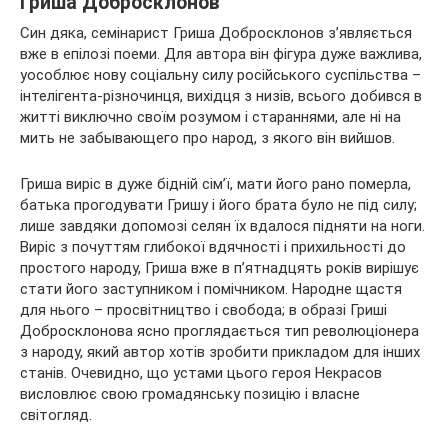
Гриша Добросклонов
Син дяка, семінарист Гриша Добросклонов з’являється
вже в епілозі поеми. Для автора він фігура дуже важлива,
уособлює нову соціальну силу російського суспільства –
інтелігента-різночинця, вихідця з низів, всього добився в
житті виключно своїм розумом і стараннями, але ні на
мить не забывающего про народ, з якого він вийшов.
Гриша виріс в дуже бідній сім’ї, мати його рано померла,
батька прогодувати Гришу і його брата було не під силу;
лише завдяки допомозі селян їх вдалося підняти на ноги.
Виріс з почуттям глибокої вдячності і прихильності до
простого народу, Гриша вже в п’ятнадцять років вирішує
стати його заступником і помічником. Народне щастя
для нього – просвітництво і свобода; в образі Гриші
Добросклонова ясно проглядається тип революціонера
з народу, який автор хотів зробити прикладом для інших
станів. Очевидно, що устами цього героя Некрасов
висловлює свою громадянську позицію і власне
світогляд.