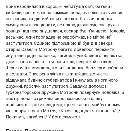
Вона народилася в хорошій, непитуща сім’ї, батьки її
любили, проте ж після заміжжя вона, як і більшість жінок,
потрапила «з дівочій холи в пекло»; батьки чоловіка
змушували її працювати, не покладаючи рук, свекруха і
зовиця над нею знущалися, свекор був п’яницею. Чоловік,
весь час, який пропадав на заробітках, не міг за неї
заступитися. Єдиною підтримкою їй був дід свекра,
старий Савелій. Мотрону багато довелося пережити:
знущання рідні чоловіка, загибель улюбленого первістка,
домагання панського управителя, неврожай і голод.
Терпіння її зломилось, коли її чоловіка без черги забрали
в солдати. Зневірена жінка пішки дійшла до міста,
відшукала будинок губернатора і кинулась в ноги його
дружині, просячи заступитися. Завдяки допомозі
губернаторської дружини Мотрони повернули чоловіка. З
цих пір вона і отримала своє прізвисько і славу
щасливиці. Проте невідомо, що чекає її в майбутньому;
як говорить сама Мотря, «Ключі від щастя жіночого/…/
Покинуті, загублені/ У бога самого!».