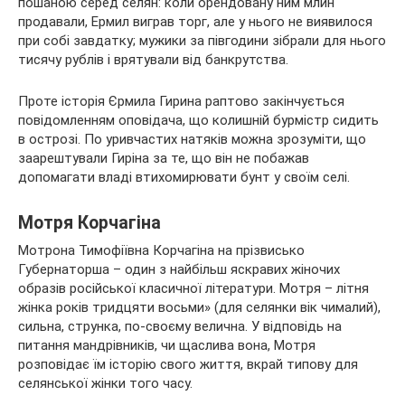
пошаною серед селян: коли орендовану ним млин
продавали, Ермил виграв торг, але у нього не виявилося
при собі завдатку; мужики за півгодини зібрали для нього
тисячу рублів і врятували від банкрутства.
Проте історія Єрмила Гирина раптово закінчується
повідомленням оповідача, що колишній бурмістр сидить
в острозі. По уривчастих натяків можна зрозуміти, що
заарештували Гиріна за те, що він не побажав
допомагати владі втихомирювати бунт у своїм селі.
Мотря Корчагіна
Мотрона Тимофіївна Корчагіна на прізвисько
Губернаторша – один з найбільш яскравих жіночих
образів російської класичної літератури. Мотря – літня
жінка років тридцяти восьми» (для селянки вік чималий),
сильна, струнка, по-своєму велична. У відповідь на
питання мандрівників, чи щаслива вона, Мотря
розповідає їм історію свого життя, вкрай типову для
селянської жінки того часу.