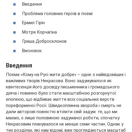
Введення
Проблема головних героїв в поемі
Ермил Гірін
Мотря Корчагіна
Гриша Добросклонов
Висновок
Введення
Поема «Кому на Русі жити добре» – одне з найвідоміших і
важливих творів Некрасова. Воно задумувалося як
квінтесенція його досвіду письменника
і громадського
діяча і повинно було стати масштабною розгорнутої
епопеєю, що відбиває життя всіх соціальних верств
пореформеної Росії. Швидкоплинна хвороба і смерть не
дали авторові повністю втілити свій задум: те, що ми
маємо, є лише половиною задуманої роботи, спочатку
Некрасовим планувалося не менше семи частин. Однак у
тих розділах, які нам відомі, вже проглядаються масштаб