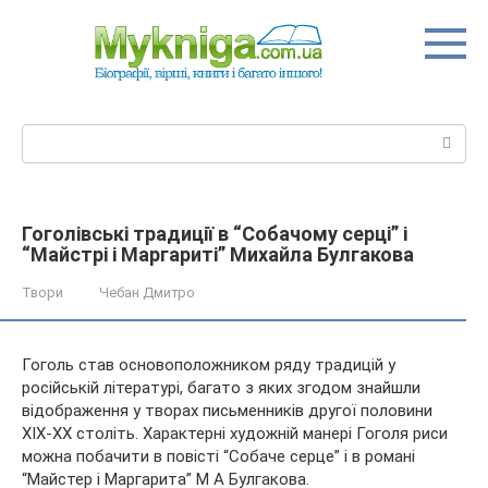
Перейти
до
вмісту
Пошук:
Гоголівські традиції в “Собачому серці” і
“Майстрі і Маргариті” Михайла Булгакова
Твори
Чебан Дмитро
Гоголь став основоположником ряду традицій у
російській літературі, багато з яких згодом знайшли
відображення у творах письменників другої половини
XIX-XX століть. Характерні художній манері Гоголя риси
можна побачити в повісті “Собаче серце” і в романі
“Майстер і
Маргарита” М А Булгакова.