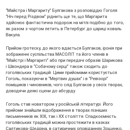
“Майстра і Маргариту” Булгакова з розповіддю Гоголя
“Ніч перед Різдвом” ріднить ще те, що Маргарита
здійснює фантастична подорож на мітлі подібно до того,
як разом з чортом летить в Петербург до цариці коваль
Вакула.
Прийом гротеску, до якого вдається Булгаков, іронія при
зображенні суспільства МАСОЛІТ та його членів в
“Майстрі і Маргариті” або при передачі образів Шарикова
і Швондера в “Собачому серці” також сходить до
гоголівських традицій. Цими прийомами користується
Гоголь, показуючи в “Мертвих душах” і в “Ревізорі”
поміщиків і чиновників, чого слід Булгаков у своїх творах,
доводячи деякі сцени до абсурду.
Гоголь став новатором у російській літературі. Його
прийоми знайшли відображення в творах пізніших
письменників як XIX, так і XX століття. Спадкоємність
гоголівських традицій можна простежити в казках
Салтикова-Щедріна, в сатиричних оповіданнях Зощенко,