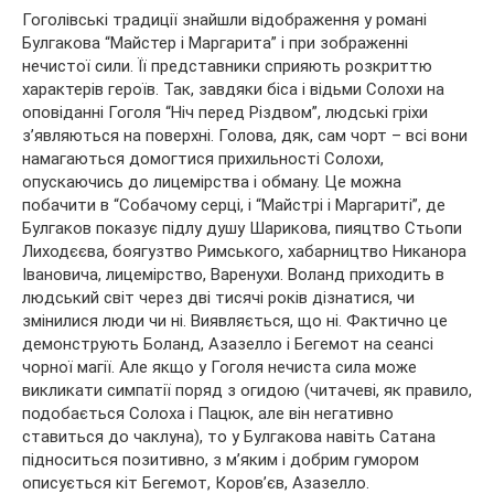
Гоголівські традиції знайшли відображення у романі
Булгакова “Майстер і Маргарита” і при зображенні
нечистої сили. Її представники сприяють розкриттю
характерів героїв. Так, завдяки біса і відьми Солохи на
оповіданні Гоголя “Ніч перед Різдвом”, людські гріхи
з’являються на поверхні. Голова, дяк, сам чорт – всі вони
намагаються домогтися прихильності Солохи,
опускаючись до лицемірства і обману. Це можна
побачити в “Собачому серці, і “Майстрі і Маргариті”, де
Булгаков показує підлу душу Шарикова, пияцтво Стьопи
Лиходєєва, боягузтво Римського, хабарництво Никанора
Івановича, лицемірство, Варенухи. Воланд приходить в
людський світ через дві тисячі років дізнатися, чи
змінилися люди чи ні. Виявляється, що ні. Фактично це
демонструють Боланд, Азазелло і Бегемот на сеансі
чорної магії. Але якщо у Гоголя нечиста сила може
викликати симпатії поряд з огидою (читачеві, як правило,
подобається Солоха і Пацюк, але він негативно
ставиться до чаклуна), то у Булгакова навіть Сатана
підноситься позитивно, з м’яким і добрим гумором
описується кіт Бегемот, Коров’єв, Азазелло.