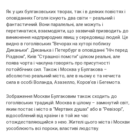
Як у цих булгаковських творах, так і в деяких повістях і
оповіданнях Гоголя існують два світи – реальний і
фантастичний. Вони паралельні, але можуть і
перетинатися, взаємодіяти, що зазвичай призводить до
виникнення надприродних явищ у середовищі людей. Це
видно в гоголівських “Вечорах на хуторі поблизу
Диканьки”. Диканька і Петербург в оповіданні “Ніч перед
Різдвом”, Київ “Страшної помсти” цілком реальні, але
поява чорта і чаклуна говорять про присутності
потойбічних сил. Також і Москва у Булгакова –
абсолютно реальний місто, але в ньому є та нечиста
сила в особі Воланда, Азазелло, Коров’єв і Бегемота.
Зображення Москви Булгаковим також сходить до
гоголівських традицій. Москва в цілому – замкнутий світ,
яким постає і місто в “Мертвих душах” або в “Ревізорі”,
відособлений від країни і в той же час
отождествляющийся з нею. Жителі цього міста і Москви
уособлюють всі пороки, властиві людству.