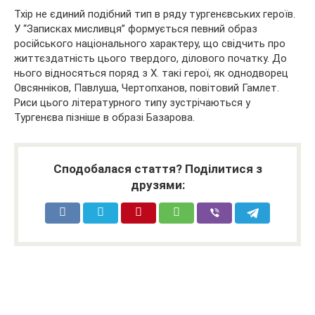
Тхір не єдиний подібний тип в ряду тургенєвських героїв.
У “Записках мисливця” формується певний образ
російського національного характеру, що свідчить про
життєздатність цього твердого, ділового початку. До
нього відносяться поряд з X. такі герої, як однодворец
Овсянніков, Павлуша, Чертопханов, повітовий Гамлет.
Риси цього літературного типу зустрічаються у
Тургенєва пізніше в образі Базарова.
Сподобалася стаття? Поділитися з
друзями: