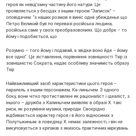
героя як невід’ємну частину його натури. Це
проявляється у бесідах з іншим героєм “Записок” –
оповідачем: “з наших розмов я виніс одне убежденье що
Петро Великий був по перевазі російська людина,
російська саме у своїх преобразовониях. Що добре – то
йому і подобається, що
Розумно – того йому і подавай, а звідки воно йде – йому
все одно”. Це зіставлення, порівняння зовнішності Тхір із
зовнішністю Сократа, надає особливу значимість образу
Тхір.
Найважливіший засіб характеристики цього героя –
паралель з іншим персонажем, Ка-линычем. З одного
боку, вони чітко протиставлені як раціоналіст і ідеаліст, з
іншого – дружба з Калинычем виявляє в образі X. такі
риси, як розуміння музики, природи. Своєрідно
відбивається характер героя і в його відносинах з
Полутыкиным: в поведінці X. немає залежності, і він не
викуповується з кріпаків з якихось практичних міркувань.