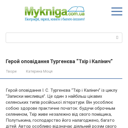
Перейти
до
вмісту
Пошук:
Герой оповідання Тургенєва “Тхір і Калінич”
Твори
Катерина Моця
Герой оповідання І. С. Тургенєва “Тхір і Калінич” із циклу
“Записки мисливця”. Це один з найбільш цікавих
селянських типів російської літератури. Він уособлює
собою здорове практичне початок: будучи оброчным
селянином, Тхір живе незалежно від свого поміщика,
Полутыкина,
господарство його налагоджено, багато
дітей. Автор особливо відзначає діяльний розум свого