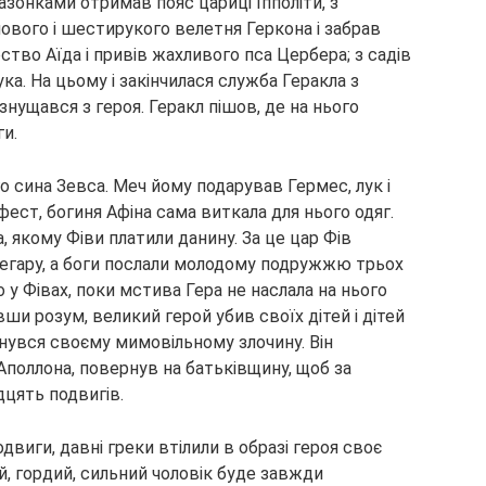
азонками отримав пояс цариці Іпполіти, з
вого і шестирукого велетня Геркона і забрав
ство Аїда і привів жахливого пса Цербера; з садів
ка. На цьому і закінчилася служба Геракла з
знущався з героя. Геракл пішов, де на нього
ги.
 сина Зевса. Меч йому подарував Гермес, лук і
фест, богиня Афіна сама виткала для нього одяг.
, якому Фіви платили данину. За це цар Фів
егару, а боги послали молодому подружжю трьох
 у Фівах, поки мстива Гера не наслала на нього
ши розум, великий герой убив своїх дітей і дітей
нувся своєму мимовільному злочину. Він
Аполлона, повернув на батьківщину, щоб за
дцять подвигів.
виги, давні греки втілили в образі героя своє
й, гордий, сильний чоловік буде завжди