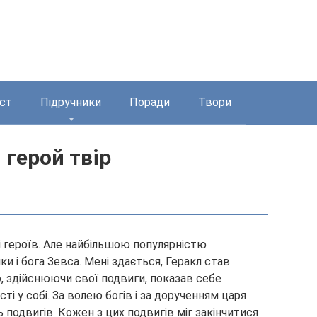
ст
Підручники
Поради
Твори
 герой твір
 і героїв. Але найбільшою популярністю
и і бога Зевса. Мені здається, Геракл став
, здійснюючи свої подвиги, показав себе
сті у
собі. За волею богів і за дорученням царя
подвигів. Кожен з цих подвигів міг закінчитися