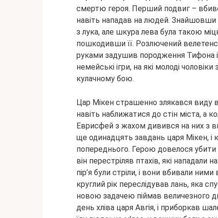
смертю героя. Перший подвиг – вбивс
навіть нападав на людей. Знайшовши 
з лука, але шкура лева була такою міц
пошкодивши її. Розлючений велетенськ
руками задушив породження Тифона і 
немейські ігри, на які молоді чоловіки 
кулачному бою.
Цар Мікен страшенно злякався виду вб
навіть наближатися до стін міста, а к
Еврисфей з жахом дивився на них з ви
ще одинадцять завдань царя Мікен, і 
попереднього. Герою довелося убити Гі
він перестріляв птахів, які нападали на
пір’я були стріли, і вони вбивали ними
круглий рік переслідував лань, яка спу
новою задачею піймав величезного ди
день хліва царя Авгія, і приборкав шал