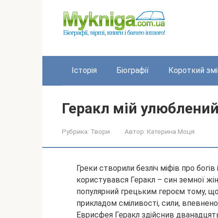
Перейти
до
вмісту
Історія
Біографії
Короткий змі
Геракл мій улюблений
Рубрика:
Твори
Автор:
Катерина Моця
Греки створили безліч міфів про богів
користувався Геракл – син земної жінк
популярний грецьким героєм тому, що
прикладом сміливості, сили, впевнено
Еврисфея Геракл здійснив дванадцять 