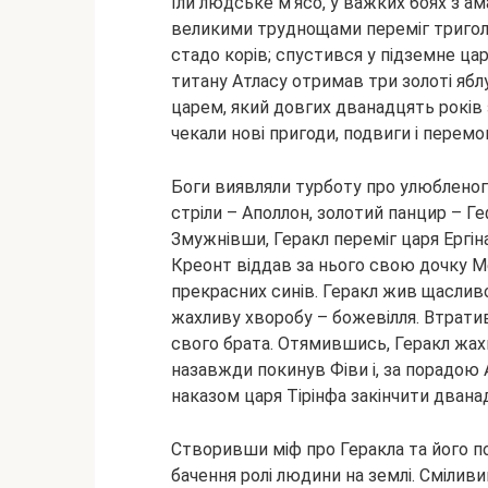
їли людське м’ясо, у важких боях з ам
великими труднощами переміг триголо
стадо корів; спустився у підземне цар
титану Атласу отримав три золоті яблу
царем, який довгих дванадцять років 
чекали нові пригоди, подвиги і перемо
Боги виявляли турботу про улюбленого
стріли – Аполлон, золотий панцир – Ге
Змужнівши, Геракл переміг царя Ергіна
Креонт віддав за нього свою дочку М
прекрасних синів. Геракл жив щасливо
жахливу хворобу – божевілля. Втратив
свого брата. Отямившись, Геракл жах
назавжди покинув Фіви і, за порадою 
наказом царя Тірінфа закінчити двана
Створивши міф про Геракла та його под
бачення ролі людини на землі. Сміливи