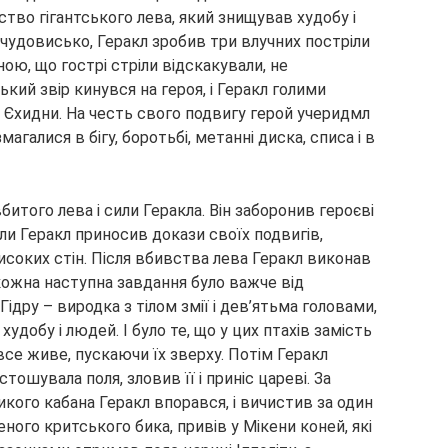
тво гігантського лева, який знищував худобу і
чудовисько, Геракл зробив три влучних постріли
ною, що гострі стріли відскакували, не
ий звір кинувся на героя, і Геракл голими
Єхидни. На честь свого подвигу герой учеридмл
змагалися в бігу, боротьбі, метанні диска, списа і в
итого лева і сили Геракла. Він заборонив героєві
оли Геракл приносив докази своїх подвигів,
соких стін. Після вбивства лева Геракл виконав
кожна наступна завдання було важче від
дру – виродка з тілом змії і дев’ятьма головами,
 худобу і людей. І було те, що у цих птахів замість
 все живе, пускаючи їх зверху. Потім Геракл
стошувала поля, зловив її і приніс цареві. За
кого кабана Геракл впорався, і вичистив за один
еного критського бика, привів у Мікени коней, які