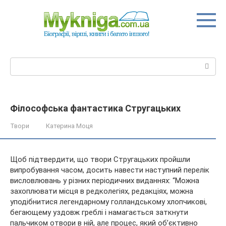
Перейти
до
вмісту
Пошук:
Філософська фантастика Стругацьких
Твори
Катерина Моця
Щоб підтвердити, що твори Стругацьких пройшли
випробування часом, досить навести наступний перелік
висловлювань у різних періодичних виданнях: “Можна
захоплювати місця в редколегіях, редакціях, можна
уподібнитися легендарному голландському хлопчикові,
бегающему
уздовж греблі і намагається заткнути
пальчиком отвори в ній, але процес, який об’єктивно