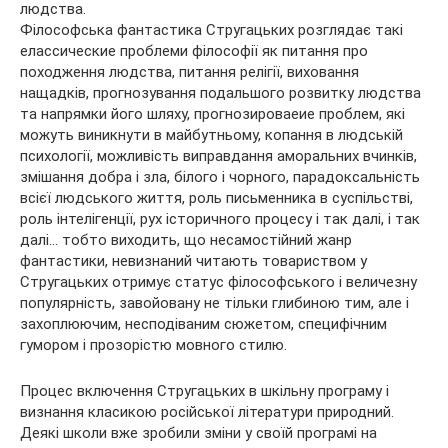
людства.
Філософська фантастика Стругацьких розглядає такі
елассические проблеми філософії як питання про
походження людства, питання релігії, виховання
нащадків, прогнозування подальшого розвитку людства
та напрямки його шляху, прогнозироваеие проблем, які
можуть виникнути в майбутньому, копання в людській
психології, можливість виправдання аморальних вчинків,
змішання добра і зла, білого і чорного, парадоксальність
всієї людського життя, роль письменника в суспільстві,
роль інтелігенції, рух історичного процесу і так далі, і так
далі… тобто виходить, що несамостійний жанр
фантастики, невизнаний читають товариством у
Стругацьких отримує статус філософського і величезну
популярність, завойовану не тільки глибиною тим, але і
захоплюючим, несподіваним сюжетом, специфічним
гумором і прозорістю мовного стилю.
Процес включення Стругацьких в шкільну програму і
визнання класикою російської літератури природний.
Деякі школи вже зробили зміни у своїй програмі на