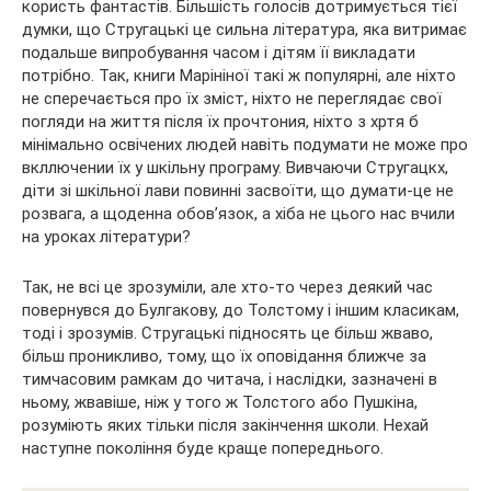
користь фантастів. Більшість голосів дотримується тієї
думки, що Стругацькі це сильна література, яка витримає
подальше випробування часом і дітям її викладати
потрібно. Так, книги Марініної такі ж популярні, але ніхто
не сперечається про їх зміст, ніхто не переглядає свої
погляди на життя після їх прочтония, ніхто з хртя б
мінімально освічених людей навіть подумати не може про
вкллючении їх у шкільну програму. Вивчаючи Стругацкх,
діти зі шкільної лави повинні засвоїти, що думати-це не
розвага, а щоденна обов’язок, а хіба не цього нас вчили
на уроках літератури?
Так, не всі це зрозуміли, але хто-то через деякий час
повернувся до Булгакову, до Толстому і іншим класикам,
тоді і зрозумів. Стругацькі підносять це більш жваво,
більш проникливо, тому, що їх оповідання ближче за
тимчасовим рамкам до читача, і наслідки, зазначені в
ньому, жвавіше, ніж у того ж Толстого або Пушкіна,
розуміють яких тільки після закінчення школи. Нехай
наступне покоління буде краще попереднього.