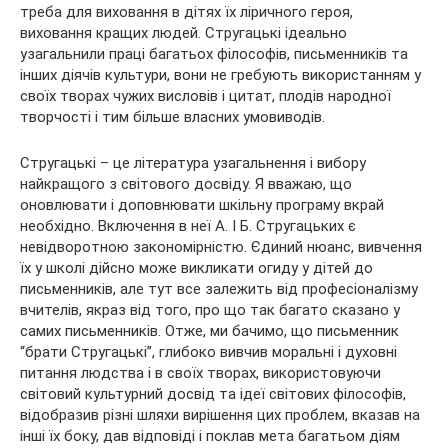
треба для виховання в дітях їх ліричного героя,
виховання кращих людей. Стругацькі ідеально
узагальнили праці багатьох філософів, письменників та
інших діячів культури, вони не гребують використанням у
своїх творах чужих висловів і цитат, плодів народної
творчості і тим більше власних умовиводів.
Стругацькі – це література узагальнення і вибору
найкращого з світового досвіду. Я вважаю, що
оновлювати і доповнювати шкільну програму вкрай
необхідно. Включення в неї А. І Б. Стругацьких є
невідворотною закономірністю. Єдиний нюанс, вивчення
їх у школі дійсно може викликати огиду у дітей до
письменників, але тут все залежить від професіоналізму
вчителів, якраз від того, про що так багато сказано у
самих письменників. Отже, ми бачимо, що письменник
“брати Стругацькі”, глибоко вивчив моральні і духовні
питання людства і в своїх творах, використовуючи
світовий культурний досвід та ідеї світових філософів,
відобразив різні шляхи вирішення цих проблем, вказав на
інші їх боку, дав відповіді і поклав мета багатьом діям