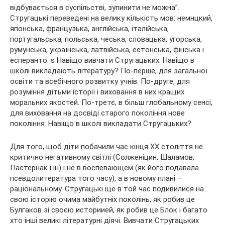
відбувається в суспільстві, зупинити не можна”.
Стругацькі переведені на велику кількість мов: немнцкий,
японська, французька, англійська, італійська,
португальська, польська, чеська, словацька, угорська,
румунська, українська, латвійська, естонська, фінська і
есперанто. s Навіщо вивчати Стругацьких. Навіщо в
школі викладають літературу? По-перше, для загальної
освіти та всебічного розвитку учнів. По-друге, для
розуміння дітьми історії і виховання в них кращих
моральних якостей. По-третє, в більш глобальному сенсі,
для виховання на досвіді старого покоління нове
покоління. Навіщо в школі викладати Стругацьких?
Для того, щоб діти побачили час кінця ХХ століття не
критично негативному світлі (Солженіцин, Шаламов,
Пастернак і ін) і не в воспевающем (як його подавала
псевдолитература того часу), а в новому плані –
раціональному. Стругацькі ще в той час подивилися на
свою історію очима майбутніх поколінь, як робив це
Булгаков зі своєю историией, як робив це Блок і багато
хто інші великі літературні діячі. Вивчати Стругацьких