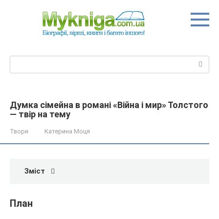
Перейти
до
вмісту
Пошук:
Думка сімейна в романі «Війна і мир» Толстого
— твір на тему
Твори
Катерина Моця
Зміст
План