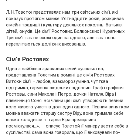
Л. Н.Товстої представляє нам три світських сім’ї, які
показує протягом майже п’ятнадцяти років, розкриває
сімейні традиції і культуру декількох поколінь: батьків,
дітей, онуків. Це сім’ї Ростових, Болконских і Курагиных.
Три сім’ї так не схожі один на одного, але так тісно
переплітаються долі їхніх вихованців.
Сім’я Ростових
Одна з найбільш зразкових сімей суспільства,
представлена Толстим в романі, це сім’я Ростових.
Витоки сім’ї – любов, взаєморозуміння, чуттєва
підтримка, гармонія людських відносин. Граф і графиня
Ростовы, сини Микола і Петро, дочки Наталя, Віра і
племінниця Соня. Всі члени цієї сім’ї утворюють певний
коло живого участі в долі один одного. Певним винятком
можна вважати старшу сестру Віру, вона тримала себе
кілька холодніше. «…гарна Віра презирливо
посміхнулася…», — описує Толстой її манеру вести себе в
суспільстві, сама вона говорила, що її виховували по-