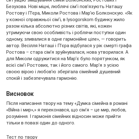
Безухова. Нові міцні, люблячі сім’ї пов’язують Наташу
Ростову і П’єра, Миколи Ростова і Мар’ю Болконскую. «Як
у кожної справжньої сім’ї, в lysogorskom будинку жило
разом кілька абсолютно різних світів, які, кожен
утримуючи свою особливість і роблячи поступки один
одному, зливалися в одне гармонійне ціле», — говорить
автор. Весілля Наташі і П’єра відбулася у рік смерті графа
Ростова – стара сім’я зруйнувалася, нова утворилася. А
для Миколи одружитися на Мар’є було порятунком, як
всієї сім’ї Ростових, так і його самого. Мар’я з усією
своєю вірою і любов’ю зберігала сімейний душевний
спокій і забезпечувала гармонію.
Висновок
Після написання твору на тему «Думка сімейна в романі
«Війна і мир»,» я переконався, що сім’я – це мир, любов,
розуміння. І гармонія сімейних відносин може прийти
тільки в повазі один до одного.
Тест по твору