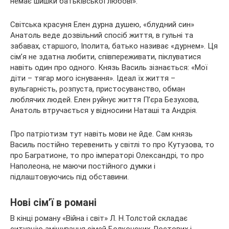
немає шишки батьківської любові».
Світська красуня Елен дурна душею, «блудний син»
Анатоль веде дозвільний спосіб життя, в гульні та
забавах, старшого, Іполита, батько називає «дурнем». Ця
сім’я не здатна любити, співпереживати, піклуватися
навіть один про одного. Князь Василь зізнається: «Мої
діти – тягар мого існування». Ідеал їх життя –
вульгарність, розпуста, пристосуванство, обман
люблячих людей. Елен руйнує життя П’єра Безухова,
Анатоль втручається у відносини Наташі та Андрія.
Про патріотизм тут навіть мови не йде. Сам князь
Василь постійно теревенить у світлі то про Кутузова, то
про Багратионе, то про імператорі Олександрі, то про
Наполеона, не маючи постійного думки і
підлаштовуючись під обставини.
Нові сім’ї в романі
В кінці роману «Війна і світ» Л. Н.Толстой складає
ситуацію змішування сімей Болконских, Ростових і