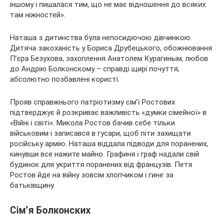
іншому і пишалася тим, що не має відношення до всяких
там ніжностей».
Наташа з дитинства була непосидючою дівчинкою.
Дитяча закоханість у Бориса Друбецького, обожнювання
П’єра Безухова, захоплення Анатолем Курагиным, любов
до Андрію Болконскому – справді щирі почуття,
абсолютно позбавлені користі.
Прояв справжнього патріотизму сім’ї Ростових
підтверджує й розкриває важливість «думки сімейної» в
«Війні і світі». Микола Ростов бачив себе тільки
військовим і записався в гусари, щоб піти захищати
російську армію. Наташа віддала підводи для поранених,
кинувши все нажите майно. Графиня і граф надали свій
будинок для укриття поранених від французів. Петя
Ростов йде на війну зовсім хлопчиком і гине за
батьківщину.
Сім’я Болконских