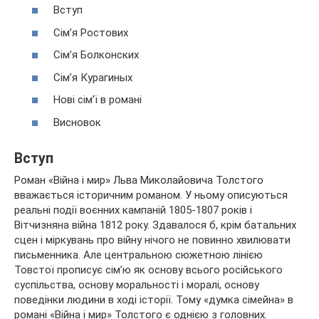
Вступ
Сім’я Ростових
Сім’я Болконских
Сім’я Курагиных
Нові сім’ї в романі
Висновок
Вступ
Роман «Війна і мир» Льва Миколайовича Толстого
вважається історичним романом. У ньому описуються
реальні події воєнних кампаній 1805-1807 років і
Вітчизняна війна 1812
року. Здавалося б, крім батальних
сцен і міркувань про війну нічого не повинно хвилювати
письменника. Але центральною сюжетною лінією
Товстої прописує сім’ю як основу всього російського
суспільства, основу моральності і моралі, основу
поведінки людини в ході історії. Тому «думка сімейна» в
романі «Війна і мир» Толстого є однією з головних.