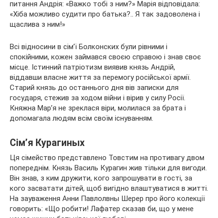
питання Андрія: «Важко тобі з ним?» Марія відповідала:
«Хіба можливо судити про батька?.. Я так задоволена і
щаслива з ним!»
Всі відносини в сім’ї Болконских були рівними і
спокійними, кожен займався своєю справою і знав своє
місце. Істинний патріотизм виявив князь Андрій,
віддавши власне життя за перемогу російської армії.
Старий князь до останнього дня вів записки для
государя, стежив за ходом війни і вірив у силу Росії.
Княжна Мар’я не зреклася віри, молилася за брата і
допомагала людям всім своїм існуванням.
Сім’я Курагиных
Ця сімейство представлено Товстим на противагу двом
попереднім. Князь Василь Курагин жив тільки для вигоди.
Він знав, з ким дружити, кого запрошувати в гості, за
кого засватати дітей, щоб вигідно влаштуватися в житті.
На зауваження Анни Павлолвны Шерер про його колекції
говорить: «Що робити! Лафатер сказав би, що у мене