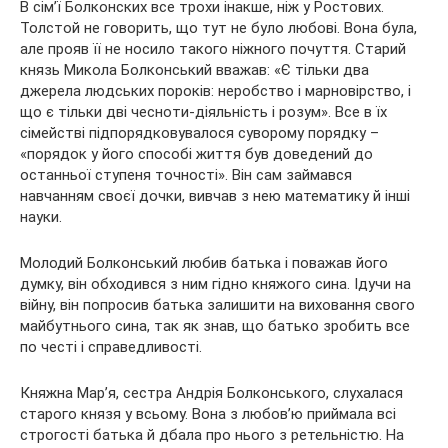
В сім’ї Болконских все трохи інакше, ніж у Ростових.
Толстой не говорить, що тут не було любові. Вона була,
але прояв її не носило такого ніжного почуття. Старий
князь Микола Болконський вважав: «Є тільки два
джерела людських пороків: неробство і марновірство, і
що є тільки дві чесноти-діяльність і розум». Все в їх
сімействі підпорядковувалося суворому порядку –
«порядок у його способі життя був доведений до
останньої ступеня точності». Він сам займався
навчанням своєї дочки, вивчав з нею математику й інші
науки.
Молодий Болконський любив батька і поважав його
думку, він обходився з ним гідно княжого сина. Ідучи на
війну, він попросив батька залишити на виховання свого
майбутнього сина, так як знав, що батько зробить все
по честі і справедливості.
Княжна Мар’я, сестра Андрія Болконського, слухалася
старого князя у всьому. Вона з любов’ю приймала всі
строгості батька й дбала про нього з ретельністю. На