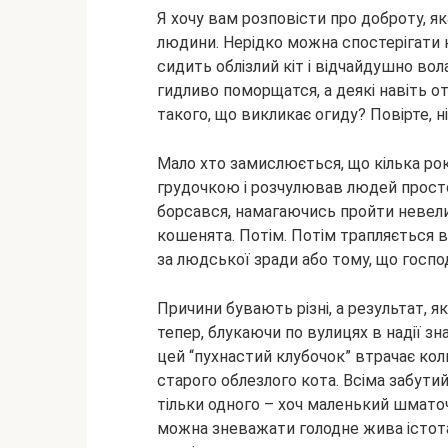
Я хочу вам розповісти про доброту, як
людини. Нерідко можна спостерігати ка
сидить облізлий кіт і відчайдушно вол
гидливо поморщатся, а деякі навіть о
такого, що викликає огиду? Повірте, ні
Мало хто замислюється, що кілька ро
грудочкою і розчулював людей прост
борсався, намагаючись пройти невел
кошенята. Потім. Потім трапляється в
за людської зради або тому, що госпо
Причини бувають різні, а результат, я
тепер, блукаючи по вулицях в надії зн
цей “пухнастий клубочок” втрачає к
старого облезлого кота. Всіма забутий
тільки одного – хоч маленький шматоч
можна зневажати голодне жива істота