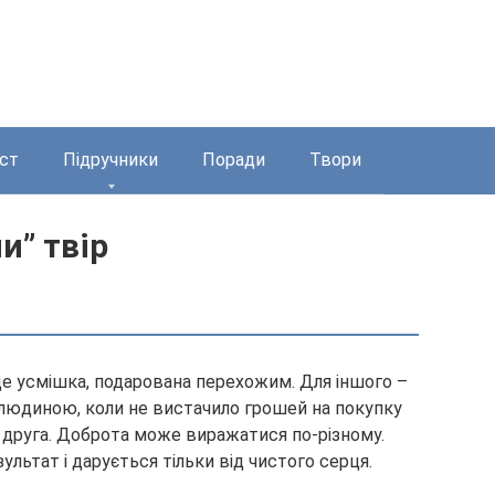
ст
Підручники
Поради
Твори
и” твір
це усмішка, подарована перехожим. Для іншого –
ю людиною, коли не вистачило грошей на покупку
а друга. Доброта може виражатися по-різному.
ультат і дарується тільки від чистого серця.