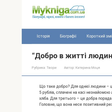
Перейти
до
вмісту
Історія
Біографії
Короткий змі
“Добро в житті людин
Рубрика:
Твори
Автор:
Катерина Моця
Що таке добро? Для однієї людини – 
5 рублів, сплачені на касі незнайомо
хліба. Для третього – це добра порад
Головне, що вона несе
позитивний рез