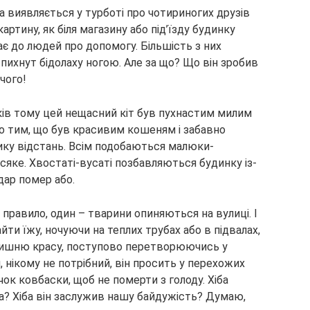
а виявляється у турботі про чотириногих друзів
ртину, як біля магазину або під’їзду будинку
ає до людей про допомогу. Більшість з них
тпихнут бідолаху ногою. Але за що? Що він зробив
чого!
ків тому цей нещасний кіт був пухнастим милим
о тим, що був красивим кошеням і забавно
ику відстань. Всім подобаються малюки-
сяке. Хвостаті-вусаті позбавляються будинку із-
дар помер або.
к правило, один – тварини опиняються на вулиці. І
айти їжу, ночуючи на теплих трубах або в підвалах,
олишню красу, поступово перетворюючись у
, нікому не потрібний, він просить у перехожих
ок ковбаски, щоб не померти з голоду. Хіба
? Хіба він заслужив нашу байдужість? Думаю,