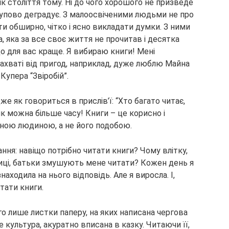
як століття тому. Ні до чого хорошого не призведе
тупово деградує. З малоосвіченими людьми не про
и обширно, чітко і ясно викладати думки. З ними
, яка за все своє життя не прочитав і десятка
що для вас краще. Я вибираю книги! Мені
захваті від пригод, наприклад, дуже люблю Майна
Купера “Звіробій”.
же як говориться в прислів’ї: “Хто багато читає,
як можна більше часу! Книги – це корисно і
еною людиною, а не його подобою.
ання: навіщо потрібно читати книги? Чому влітку,
вулиці, батьки змушують мене читати? Кожен день я
знаходила на нього відповідь. Але я виросла. І,
итати книги.
о лише листки паперу, на яких написана чергова
це культура, акуратно вписана в казку. Читаючи її,