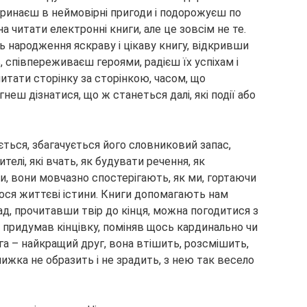
оринаєш в неймовірні пригоди і подорожуєш по
на читати електронні книги, але це зовсім не те.
нь народження яскраву і цікаву книгу, відкривши
, співпереживаєш героями, радієш їх успіхам і
читати сторінку за сторінкою, часом, що
неш дізнатися, що ж станеться далі, які події або
ься, збагачується його словниковий запас,
елі, які вчать, як будувати речення, як
и, вони мовчазно спостерігають, як ми, гортаючи
мося життєві істини. Книги допомагають нам
д, прочитавши твір до кінця, можна погодитися з
 придумав кінцівку, поміняв щось кардинально чи
га – найкращий друг, вона втішить, розсмішить,
нижка не образить і не зрадить, з нею так весело