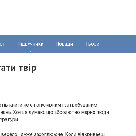
ст
Підручники
Поради
Твори
ати твір
етів книги не є популярним і затребуваним
знань. Хоча я думаю, що абсолютно марно люди
ератури.
 і весело і дуже захоплююче.
Коли відкриваєш