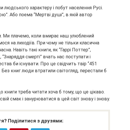
и людського характеру і побут населення Русі.
ю”. Або поема “Мертві душі”, в якій автор
. Ми плачемо, коли вмирає наш улюблений
ося на лиходіїв. При чому не тільки класична
асна. Навіть такі книги, як “Гаррі Поттер”,
, “Знаряддя смерті” вчать нас поступати і
став би існувати. Про це свідчить твір “451
 Без книг люди втратили світогляд, перестали б
 книги треба читати хоча б тому, що це цікаво.
свій смак і занурюватися в цей світ знову і знову.
я? Поділитися з друзями: