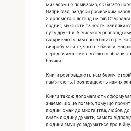
ми часом не помічаємо, як багато ново
Наприклад, завдяки російським народн
З допомогою легенд і міфів Стародавнь
подвиг, мужність та честь. Завдяки 
суть дружби. А військові розповіді з
відкривають нам очі на багато речей
випробувати те, чого не бачили. Напр
перед очима живо встають образи росі
бачили.
Книги розповідають нам безліч історій
пам’ятають. І розповідають нам їх за
Книги також допомагають сформувати
знаємо, що це погано, тому що прочит
людині смак до мистецтва, любов до 
вчать людину думати, самого відповід
людини змушує задуматися про війну, 