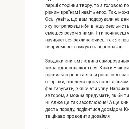
перші сторінки твору, то з головою п
різним країнам і навіть епох. Так, мож
Ось, уявіть, що вам подарували на де
яку потрапляєш ніби в іншу реальність
смієшся разом з ними. І ти починаєш 
називається захлинаючись, так як праг
неприємності очікують персонажів.
Завдяки книгам людина саморозвиваєт
мова вдосконалюється. Книги – як вчит
правильно розставляти розділові знак
сторінки, пізнаємо щось нове, дізнає
фантазувати, включати уяву. Наприкла
автором, а можна придумати, як би ти
ні. Адже це так захоплююче! А ще кни
дасть пораду, поділитися досвідом. К
та цікаво проводити дозвілля.