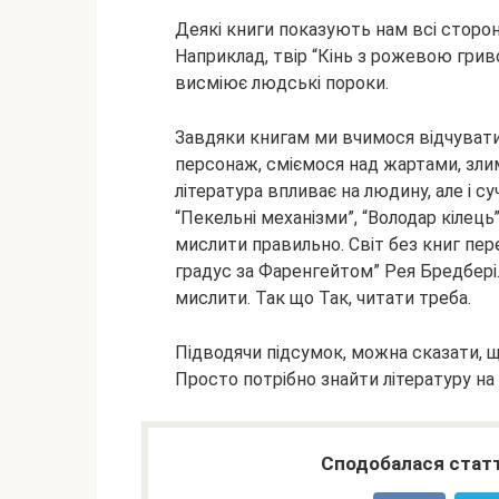
Деякі книги показують нам всі сторон
Наприклад, твір “Кінь з рожевою гриво
висміює людські пороки.
Завдяки книгам ми вчимося відчувати
персонаж, сміємося над жартами, злим
література впливає на людину, але і суч
“Пекельні механізми”, “Володар кілець”
мислити правильно. Світ без книг пере
градус за Фаренгейтом” Рея Бредбері.
мислити. Так що Так, читати треба.
Підводячи підсумок, можна сказати, що
Просто потрібно знайти літературу на 
Сподобалася статт