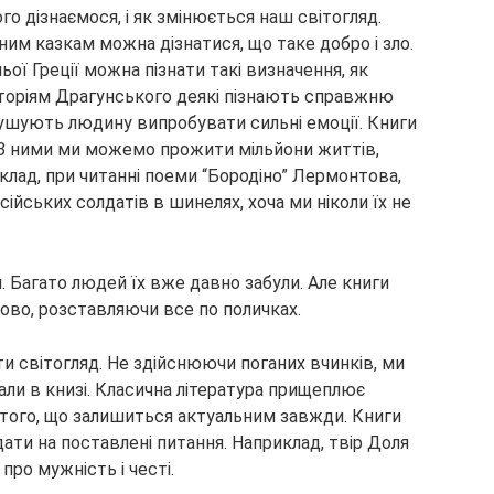
го дізнаємося, і як змінюється наш світогляд.
им казкам можна дізнатися, що таке добро і зло.
ої Греції можна пізнати такі визначення, як
історіям Драгунського деякі пізнають справжню
мушують людину випробувати сильні емоції. Книги
. З ними ми можемо прожити мільйони життів,
иклад, при читанні поеми “Бородіно” Лермонтова,
йських солдатів в шинелях, хоча ми ніколи їх не
. Багато людей їх вже давно забули. Але книги
ново, розставляючи все по поличках.
 світогляд. Не здійснюючи поганих вчинків, ми
али в книзі. Класична література прищеплює
того, що залишиться актуальним завжди. Книги
ати на поставлені питання. Наприклад, твір Доля
про мужність і честі.