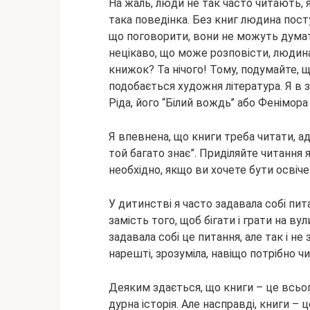
На жаль, люди не так часто читають, 
така поведінка. Без книг людина пос
що поговорити, вони не можуть думат
нецікаво, що може розповісти, людина
книжок? Та нічого! Тому, подумайте, 
подобається художня література. Я в 
Ріда, його “Білий вождь” або Фенімора 
Я впевнена, що книги треба читати, ад
той багато знає”. Приділяйте читання 
необхідно, якщо ви хочете бути освіч
У дитинстві я часто задавала собі пит
замість того, щоб бігати і грати на 
задавала собі це питання, але так і не 
нарешті, зрозуміла, навіщо потрібно ч
Деяким здається, що книги – це всьог
дурна історія. Але насправді, книги – 