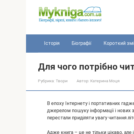
Перейти
до
вмісту
Історія
Біографії
Короткий змі
Для чого потрібно чит
Рубрика:
Твори
Автор:
Катерина Моця
В епоху Інтернету і портативних гадж
джерелом пошуку інформації і нових 
перестали приділяти увагу читання літ
Адже книга – це не тільки цікаво, але