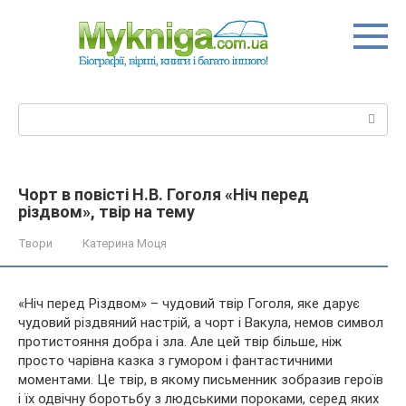
Перейти
до
вмісту
Пошук:
Чорт в повісті Н.В. Гоголя «Ніч перед
різдвом», твір на тему
Твори
Катерина Моця
«Ніч перед Різдвом» – чудовий твір Гоголя, яке дарує
чудовий різдвяний настрій, а чорт і Вакула, немов символ
протистояння добра і зла. Але цей твір більше, ніж
просто чарівна казка з гумором і фантастичними
моментами. Це твір, в якому письменник зобразив героїв
і їх одвічну
боротьбу з людськими пороками, серед яких