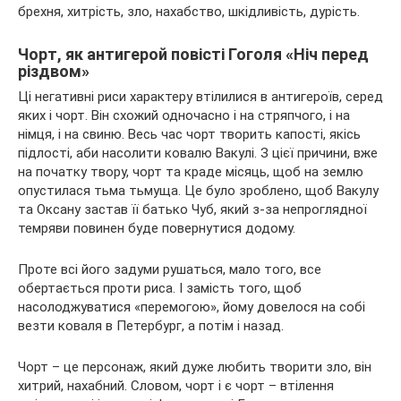
брехня, хитрість, зло, нахабство, шкідливість, дурість.
Чорт, як антигерой повісті Гоголя «Ніч перед
різдвом»
Ці негативні риси характеру втілилися в антигероїв, серед
яких і чорт. Він схожий одночасно і на стряпчого, і на
німця, і на свиню. Весь час чорт творить капості, якісь
підлості, аби насолити ковалю Вакулі. З цієї причини, вже
на початку твору, чорт та краде місяць, щоб на землю
опустилася тьма тьмуща. Це було зроблено, щоб Вакулу
та Оксану застав її батько Чуб, який з-за непроглядної
темряви повинен буде повернутися додому.
Проте всі його задуми рушаться, мало того, все
обертається проти риса. І замість того, щоб
насолоджуватися «перемогою», йому довелося на собі
везти коваля в Петербург, а потім і назад.
Чорт – це персонаж, який дуже любить творити зло, він
хитрий, нахабний. Словом, чорт і є чорт – втілення