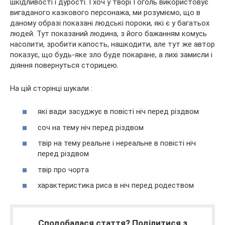
шкідливості і дурості. І хоч у творі Гоголь використовує
вигаданого казкового персонажа, ми розуміємо, що в
даному образі показані людські пороки, які є у багатьох
людей. Тут показаний людина, з його бажанням комусь
насолити, зробити капость, нашкодити, але тут же автор
показує, що будь-яке зло буде покаране, а лихі замисли і
діяння повернуться сторицею.
На цій сторінці шукали :
які вади засуджує в повісті ніч перед різдвом
соч на тему ніч перед різдвом
твір на тему реальне і нереальне в повісті ніч
перед різдвом
твір про чорта
характеристика риса в ніч перед родеством
Сподобалася стаття? Поділитися з