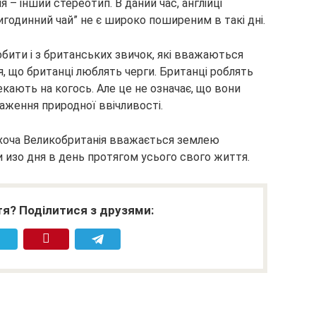
я – інший стереотип. В даний час, англійці
тигодинний чай” не є широко поширеним в такі дні.
бити і з британських звичок, які вважаються
, що британці люблять черги. Британці роблять
чекають на когось. Але це не означає, що вони
раження природної ввічливості.
о хоча Великобританія вважається землею
ми изо дня в день протягом усього свого життя.
я? Поділитися з друзями: