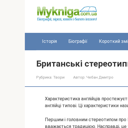
Перейти
до
вмісту
Історія
Біографії
Короткий змі
Британські стереотип
Рубрика:
Твори
Автор:
Чебан Дмитро
Характеристика англійців простежуєть
англійці типові. Ці характеристики н
Першим і головним стереотипом про В
вважається традицією. Насправді, це 