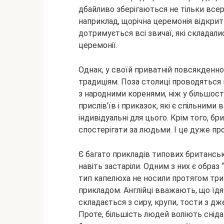
дбайливо зберігаються не тільки всере
наприклад, щорічна церемонія відкри
дотримується всі звичаї, які складали
церемонії.
Однак, у своїй приватній повсякденно
традиціям. Поза столиці проводяться
з народними коренями, ніж у більшост
прислів’їв і приказок, які є спільним
індивідуальні для цього. Крім того, б
спостерігати за людьми. І це дуже п
Є багато прикладів типових британськи
навіть застаріли. Одним з них є образ 
тип капелюха не носили протягом тр
прикладом. Англійці вважають, що їдя
складається з сиру, крупи, тости з дж
Проте, більшість людей воліють снід