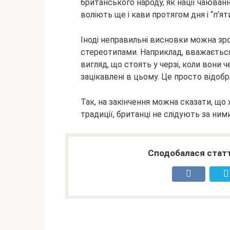
британського народу, як нації чаюванн
воліють ще і кави протягом дня і “п’я
Іноді неправильні висновки можна зро
стереотипами. Наприклад, вважається
вигляд, що стоять у черзі, коли вони 
зацікавлені в цьому. Це просто відоб
Так, на закінчення можна сказати, щ
традиції, британці не слідують за ни
Сподобалася статт