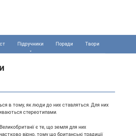
ст
Підручники
Поради
Твори
и
ся в тому, як люди до них ставляться. Для них
азиваються стереотипами.
еликобританії є те, що земля для них
частково вірно,
тому що британські традиції