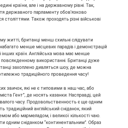
дині країни, але і на державному рівні. Так,
ття державного парламенту обов’язково
ся століттями. Також проходять різні військові
му житті, британці менш схильні слідувати
 набагато менше місцевих парадів і демонстрацій
і інших країн. Англійська мова має менше
и в повсякденному використанні. Британці дуже
ританці захоплено дивляться шоу, де можна
ротилежно традиційного проведення часу!
х звичок, які не є типовими в наш час, або
“міста Гент”, де носять казанки. Насправді, цей
ивалого часу. Продовольственность є ще одним
ть традиційний англійський сніданок, який
емом або мармеладом, і великої кількості чаю.
ати одним сніданком “континентальним”. Образ