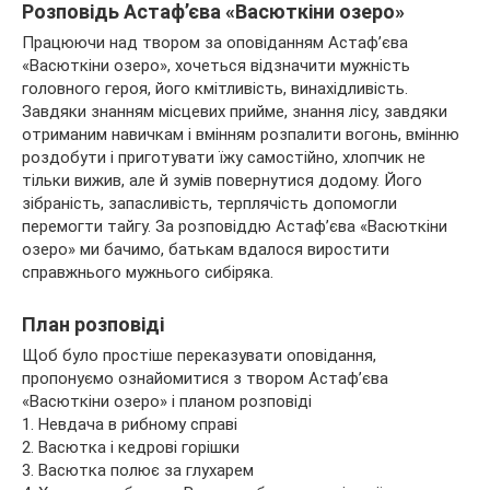
Розповідь Астаф’єва «Васюткіни озеро»
Працюючи над твором за оповіданням Астаф’єва
«Васюткіни озеро», хочеться відзначити мужність
головного героя, його кмітливість, винахідливість.
Завдяки знанням місцевих прийме, знання лісу, завдяки
отриманим навичкам і вмінням розпалити вогонь, вмінню
роздобути і приготувати їжу самостійно, хлопчик не
тільки вижив, але й зумів повернутися додому. Його
зібраність, запасливість, терплячість допомогли
перемогти тайгу. За розповіддю Астаф’єва «Васюткіни
озеро» ми бачимо, батькам вдалося виростити
справжнього мужнього сибіряка.
План розповіді
Щоб було простіше переказувати оповідання,
пропонуємо ознайомитися з твором Астаф’єва
«Васюткіни озеро» і планом розповіді
1. Невдача в рибному справі
2. Васютка і кедрові горішки
3. Васютка полює за глухарем