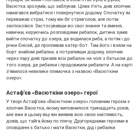
Васютка зрозумів, що заблукав. Цілих п’ять днів хлопчик
намагався вибратися і повернутися додому. Спочатку їм
переважав страх, тому він біг стрімголов, але потім
заспокоївся. Застосувавши всі свої знання та вміння,
навички, керуючись розповідями рибалок, дитина зумів
вийти спочатку до озера, де водилася риба, а потім і до
річки Єнісей, де пропливав катер-бот. Там його і взяли на
борт знайомі рибалки, а потрапивши додому, хлопчик
через пару днів призвів всіх рибалок на чолі з батьком до
того озера, де рибалки і продовжили рибалити. А на карті
з’явилося невелике плямочка з назвою «Васюткіни
озеро».
Астаф’єв «Васюткіни озеро» герої
У творі Астаф’єва «Васюткіни озеро» головним героєм є
хлопчик Васютка, якому виповнилося тринадцять років,
але вже в цьому віці він виявив всю свою кмітливість,
довів, що тайга йому по плечу. Другорядними героями в
оповіданні є батько і мати Васютки, дід і рибалки.