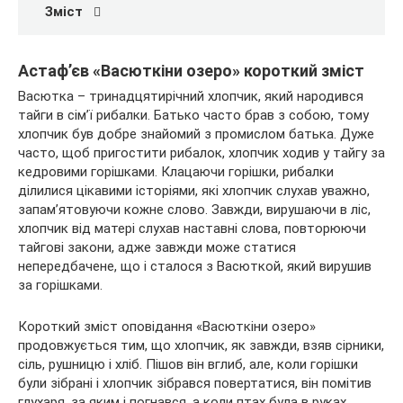
Зміст
Астаф’єв «Васюткіни озеро» короткий
зміст
Васютка – тринадцятирічний хлопчик, який народився
тайги в сім’ї рибалки. Батько часто брав з собою, тому
хлопчик був добре знайомий з промислом батька. Дуже
часто, щоб пригостити рибалок, хлопчик ходив у тайгу за
кедровими горішками. Клацаючи горішки, рибалки
ділилися цікавими історіями, які хлопчик слухав уважно,
запам’ятовуючи кожне слово. Завжди, вирушаючи в ліс,
хлопчик від матері слухав наставні слова, повторюючи
тайгові закони, адже завжди може статися
непередбачене, що і сталося з Васюткой, який вирушив
за горішками.
Короткий зміст оповідання «Васюткіни озеро»
продовжується тим, що хлопчик, як завжди, взяв сірники,
сіль, рушницю і хліб. Пішов він вглиб, але, коли горішки
були зібрані і хлопчик зібрався повертатися, він помітив
глухаря, за яким і погнався, а коли птах була в руках,