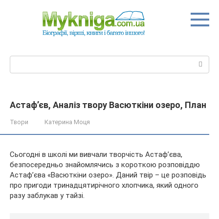
Перейти
до
вмісту
Пошук:
Астаф’єв, Аналіз твору Васюткіни озеро, План
Твори
Катерина Моця
Сьогодні в школі ми вивчали творчість Астаф’єва,
безпосередньо знайомлячись з короткою розповіддю
Астаф’єва «Васюткіни озеро». Даний твір – це розповідь
про пригоди тринадцятирічного хлопчика, який одного
разу заблукав у тайзі.