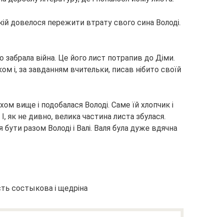
якій довелося пережити втрату свого сина Володі.
 забрала війна. Це його лист потрапив до Діми.
ом і, за завданням вчительки, писав нібито своїй
хом вище і подобалася Володі. Саме їй хлопчик і
І, як не дивно, велика частина листа збулася.
 бути разом Володі і Валі. Валя була дуже вдячна
сть состыкова і щедріна