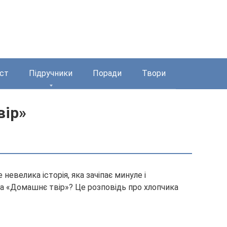
ст
Підручники
Поради
Твори
вір»
невелика історія, яка зачіпає минуле і
на «Домашнє твір»
? Це розповідь про хлопчика