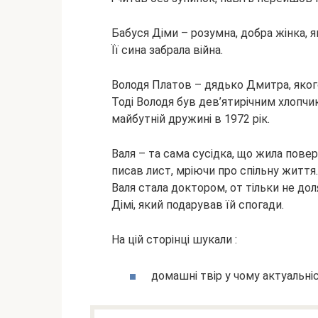
Бабуся Діми – розумна, добра жінка, 
Її сина забрала війна.
Володя Платов – дядько Дмитра, якого
Тоді Володя був дев’ятирічним хлопчик
майбутній дружині в 1972 рік.
Валя – та сама сусідка, що жила повер
писав лист, мріючи про спільну життя. 
Валя стала доктором, от тільки не доля
Дімі, який подарував їй спогади.
На цій сторінці шукали :
домашні твір у чому актуальні