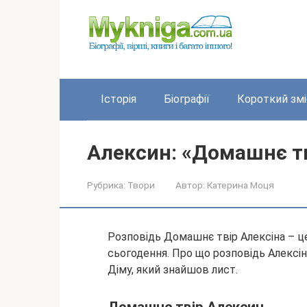
Перейти
до
вмісту
Історія
Біографії
Короткий змі
Алексин: «Домашнє т
Рубрика:
Твори
Автор:
Катерина Моця
Розповідь Домашнє твір Алексіна – це 
сьогодення. Про що розповідь Алексі
Діму, який знайшов лист.