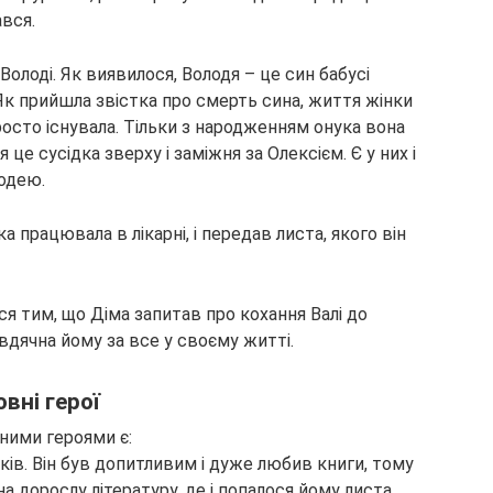
вся.
олоді. Як виявилося, Володя – це син бабусі
. Як прийшла звістка про смерть сина, життя жінки
просто існувала. Тільки з народженням онука вона
 це сусідка зверху і заміжня за Олексієм. Є у них і
лодею.
а працювала в лікарні, і передав листа, якого він
я тим, що Діма запитав про кохання Валі до
 вдячна йому за все у своєму житті.
вні герої
ними героями є:
ків. Він був допитливим і дуже любив книги, тому
а дорослу літературу, де і попалося йому листа.