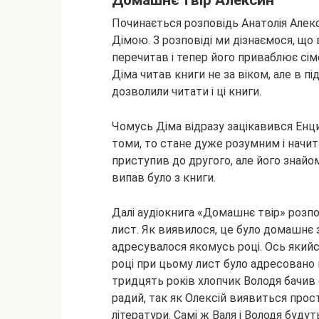
Домашнє твір Алексин
Починається розповідь Анатолія Алек
Дімою. З розповіді ми дізнаємося, що 
перечитав і тепер його приваблює сім
Діма читав книги не за віком, але в п
дозволили читати і ці книги.
Чомусь Діма відразу зацікавився Енци
томи, то стане дуже розумним і начит
приступив до другого, але його знай
випав було з книги.
Далі аудіокнига «Домашнє твір» розпо
лист. Як виявилося, це було домашнє 
адресувалося якомусь році. Ось якийс
році при цьому лист було адресовано н
тридцять років хлопчик Володя бачив с
радий, так як Олексій виявиться прос
літератури. Самі ж Валя і Володя буду