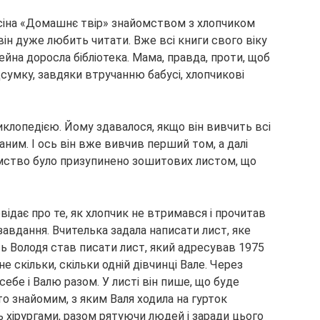
сіна «Домашнє твір» знайомством з хлопчиком
він дуже любить читати. Вже всі книги свого віку
ейна доросла бібліотека. Мама, правда, проти, щоб
ідсумку, завдяки втручанню бабусі, хлопчикові
клопедією. Йому здавалося, якщо він вивчить всі
аним. І ось він вже вивчив перший том, а далі
омство було призупинено зошитових листом, що
відає про те, як хлопчик не втримався і прочитав
завдання. Вчителька задала написати лист, яке
ь Володя став писати лист, який адресував 1975
е скільки, скільки одній дівчинці Вале. Через
ебе і Валю разом. У листі він пише, що буде
то знайомим, з яким Валя ходила на гурток
ть хірургами, разом рятуючи людей і заради цього