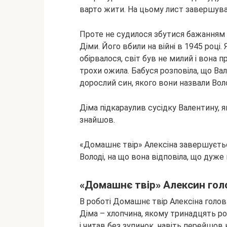
варто жити. На цьому лист завершува
Проте не судилося збутися бажанням В
Діми. Його вбили на війні в 1945 році
обірвалося, світ був не милий і вона 
трохи ожила. Бабуся розповіла, що Валя
дорослий син, якого вони назвали Во
Діма підкараулив сусідку Валентину, як
знайшов.
«Домашнє твір» Алексіна завершуєтьс
Володі, на що вона відповіла, що дуже
«Домашнє твір» Алексин голо
В роботі Домашнє твір Алексіна голов
Діма – хлопчина, якому тринадцять ро
і читав без зупинок, навіть перейшов н