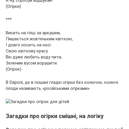
А ну, спробуй відшукай!
(Огірки)
***
Висить на гілці за аркушем,
Пишається жовтеньким квіткою,
І довго носить на носі
Свою квіткову красу.
Він дуже любить воду пити,
Зеленим вусом ворушити.
(Огірок)
В Європі, де в пошані гладкі огірки без колючок, колючі
плоди називають «російськими огірками».
Загадки про огірки смішні, на логіку