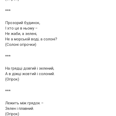
***
Прозорий будинок,
І хто це в ньому –
Не жаби, а зелені,
Не а морській воді, а солоні?
(Солоні огірочки)
***
На грядці довгий і зелений,
А в діжці жовтий і солоний.
(Огірок)
***
Лежить між грядок –
Зелен і плавний.
(Огірок)