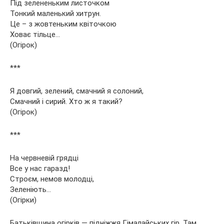
Під зелененьким листочком
Тонкий маленький хитрун.
Це – з жовтеньким квіточкою
Ховає тільце…
(Огірок)
***
Я довгий, зелений, смачний я солоний,
Смачний і сирий. Хто ж я такий?
(Огірок)
***
На червневій грядці
Все у нас гаразд!
Строєм, немов молодці,
Зеленіють…
(Огірки)
Батьківщина огірків — підніжжя Гімалайських гір. Там