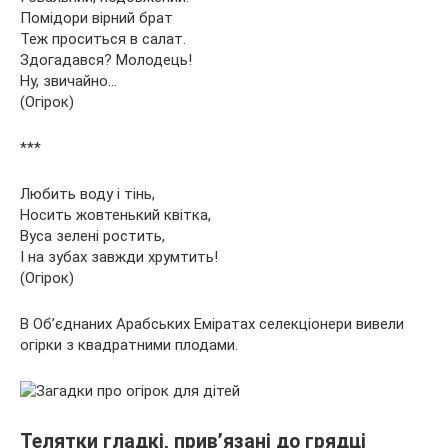
Помідори вірний брат
Теж проситься в салат.
Здогадався? Молодець!
Ну, звичайно…
(Огірок)
***
Любить воду і тінь,
Носить жовтенький квітка,
Вуса зелені ростить,
І на зубах завжди хрумтить!
(Огірок)
В Об’єднаних Арабських Еміратах селекціонери вивели
огірки з квадратними плодами.
Телятки гладкі, прив’язані до грядці