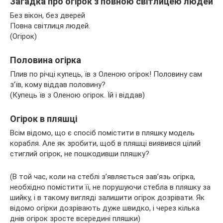
Загадка про огірок з повною світлицею людей
Без вікон, без дверей
Повна світлиця людей.
(Огірок)
Половина огірка
Плив по річці купець, їв з Оленою огірок! Половину сам
з’їв, кому віддав половину?
(Купець їв з Оленою огірок. Їй і віддав)
Огірок в пляшці
Всім відомо, що є спосіб помістити в пляшку модель
корабля. Але як зробити, щоб в пляшці виявився цілий
стиглий огірок, не пошкодивши пляшку?
(В той час, коли на стеблі з’являється зав’язь огірка,
необхідно помістити її, не порушуючи стебла в пляшку за
шийку, і в такому вигляді залишити огірок дозрівати. Як
відомо огірки дозрівають дуже швидко, і через кілька
днів огірок зросте всередині пляшки)