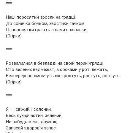
***
Наші поросятки зросли на грядці,
До сонечка бочком, хвостики гачком.
Ці поросятки грають з нами в хованки.
(Огірки)
***
Розвалилися в безладді на своїй перині-грядці
Сто зелених ведмежат, з сосками у роті лежать,
Безперервно смокчуть сік і ростуть, ростуть, ростуть.
(Огірки)
***
Я – і свіжий, і солоний.
Весь пухирчастий, зелений.
Не забудь мене, дружок,
Запасай здоров’я запас.