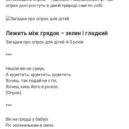
огірки досі ростуть в дикій природі самі по собі.
Лежить між грядок – зелен і гладкий
Загадки про огірок для дітей 4-5 років
***
Ніколи він не сумує,
А хрумтить, хрумтить, хрумтить.
Хочеш, так подай на стіл,
Хочеш, кинь його в розсіл.
(Огірок)
***
Він на грядці у бабусі
Ріс зелененьким в липні.