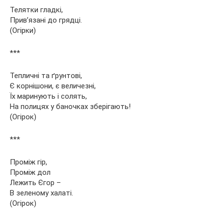
Телятки гладкі,
Прив’язані до грядці.
(Огірки)
***
Тепличні та ґрунтові,
Є корнішони, є величезні,
Їх маринують і солять,
На полицях у баночках зберігають!
(Огірок)
***
Проміж гір,
Проміж дол
Лежить Єгор –
В зеленому халаті.
(Огірок)