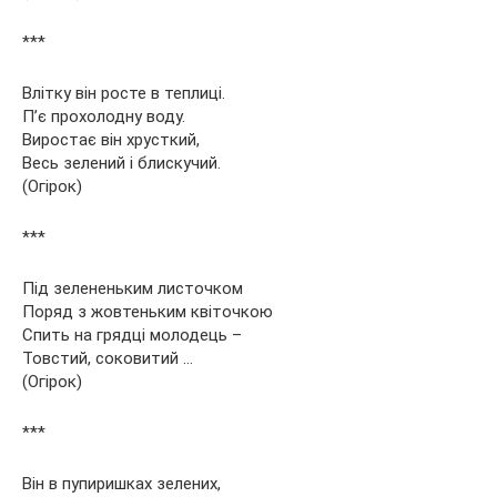
***
Влітку він росте в теплиці.
П’є прохолодну воду.
Виростає він хрусткий,
Весь зелений і блискучий.
(Огірок)
***
Під зелененьким листочком
Поряд з жовтеньким квіточкою
Спить на грядці молодець –
Товстий, соковитий …
(Огірок)
***
Він в пупиришках зелених,