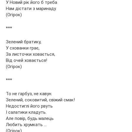
У Новий рік його б треба
Нам дістати з маринаду.
(Огірок)
***
Зелений братику,
У схованки грає,
За листочки ховається,
Від очей ховається!
(Огірок)
***
То не гарбуз, не кавун.
Зелений, соковитий, свіжий смак!
Недостиглі його рвуть
І салатики кладуть.
Але повір, будь малець
Любить хрумкать …
(Огірок)