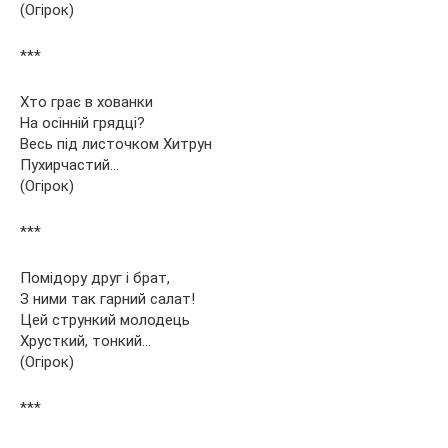
(Огірок)
***
Хто грає в хованки
На осінній грядці?
Весь під листочком Хитрун
Пухирчастий…
(Огірок)
***
Помідору друг і брат,
З ними так гарний салат!
Цей стрункий молодець
Хрусткий, тонкий…
(Огірок)
***