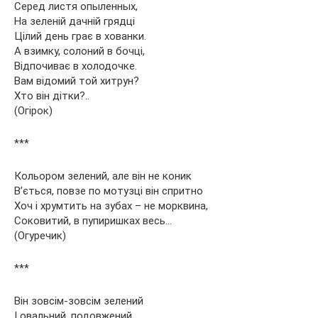
Серед листя опыленных,
На зеленій дачній грядці
Цілий день грає в хованки.
А взимку, солоний в бочці,
Відпочиває в холодочке.
Вам відомий той хитрун?
Хто він дітки?..
(Огірок)
***
Кольором зелений, але він не коник
В’ється, повзе по мотузці він спритно
Хоч і хрумтить на зубах – не морквина,
Соковитий, в пупиришках весь…
(Огуречик)
***
Він зовсім-зовсім зелений
І овальний, подовжений.