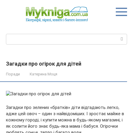
Перейти
до
вмісту
Пошук:
Загадки про огірок для дітей
Поради
Катерина Моця
Загадки про зелених «братків» діти відгадають легко,
адже цей овоч – один з найвідоміших. І зростає майже в
кожному городі, і купити можна в будь-якому магазині, і
як солити його знає будь-яка мама і бабуся. Огірочки
люблять сонце, тепло і багато води.