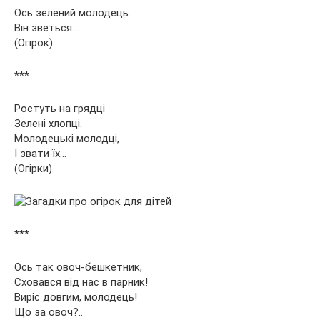
Ось зелений молодець.
Він зветься…
(Огірок)
***
Ростуть на грядці
Зелені хлопці.
Молодецькі молодці,
І звати їх…
(Огірки)
***
Ось так овоч-бешкетник,
Сховався від нас в парник!
Виріс довгим, молодець!
Що за овоч?..