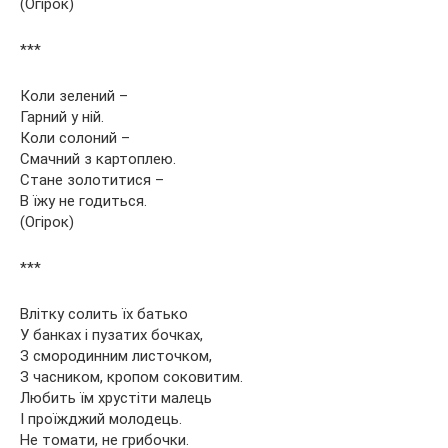
(Огірок)
***
Коли зелений –
Гарний у ній.
Коли солоний –
Смачний з картоплею.
Стане золотитися –
В їжу не годиться.
(Огірок)
***
Влітку солить їх батько
У банках і пузатих бочках,
З смородинним листочком,
З часником, кропом соковитим.
Любить їм хрустіти малець
І проїжджий молодець.
Не томати, не грибочки.