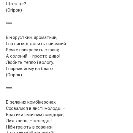
Що ж це? …
(Огірок)
***
Він хрусткий, ароматний,
І на вигляд досить приємний.
Всяке прикрасить страву,
А солоний – просто диво!
Любить тепло і вологу,
І парник йому на благо.
(Огірок)
***
В зелених комбінезонах,
Сховалися в листі молодці –
Братики смачним помідорів,
Лихі хлопці – молодці!
Ніби грають в хованки –