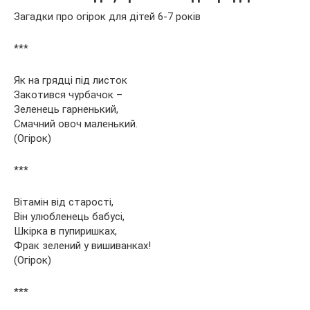
Загадки про огірок для дітей 6-7 років
***
Як на грядці під листок
Закотився чурбачок –
Зеленець гарненький,
Смачний овоч маленький.
(Огірок)
***
Вітамін від старості,
Він улюбленець бабусі,
Шкірка в пупиришках,
Фрак зелений у вишиванках!
(Огірок)
***