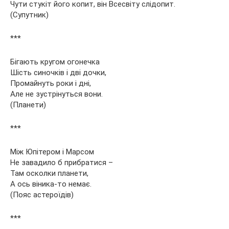
Чути стукіт його копит, він Всесвіту слідопит.
(Супутник)
***
Бігають кругом огонечка
Шість синочків і дві дочки,
Промайнуть роки і дні,
Але не зустрінуться вони.
(Планети)
***
Між Юпітером і Марсом
Не завадило б прибратися –
Там осколки планети,
А ось віника-то немає.
(Пояс астероїдів)
***