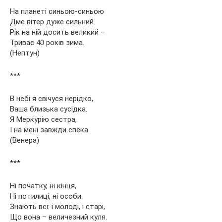
На планеті синьою-синьою
Дме вітер дуже сильний.
Рік на ній досить великий –
Триває 40 років зима.
(Нептун)
***
В небі я свічуся нерідко,
Ваша близька сусідка.
Я Меркурію сестра,
І на мені завжди спека.
(Венера)
***
Ні початку, ні кінця,
Ні потилиці, ні особи.
Знають всі: і молоді, і старі,
Що вона – величезний куля.