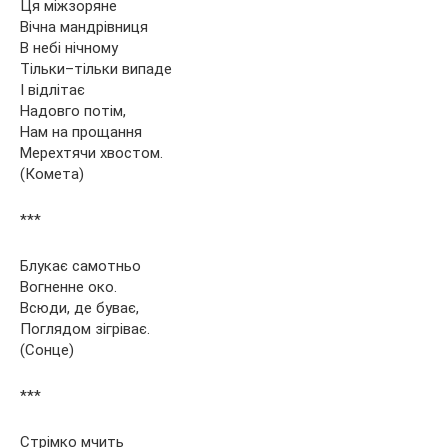
Ця міжзоряне
Вічна мандрівниця
В небі нічному
Тільки–тільки випаде
І відлітає
Надовго потім,
Нам на прощання
Мерехтячи хвостом.
(Комета)
***
Блукає самотньо
Вогненне око.
Всюди, де буває,
Поглядом зігріває.
(Сонце)
***
Стрімко мчить