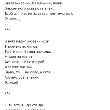
Він величезний, безмежний, німий.
Закони його осягають вчені,
Щоб для нас не здавався він темрявою.
(Космос)
***
В небі видно жовтий круг
І промені, як нитки.
Крутиться Земля навколо,
Немов на магніті.
Хоч поки я й не старий,
Але вже вчений —
Знаю, то — не коло, а куля,
Сильно розпечений.
(Сонце)
***
НЛО летить до сусіда