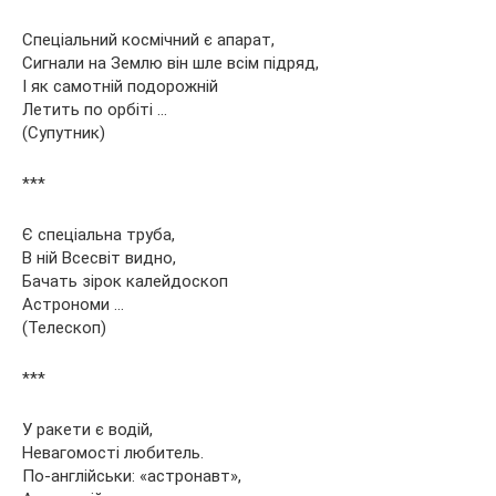
Спеціальний космічний є апарат,
Сигнали на Землю він шле всім підряд,
І як самотній подорожній
Летить по орбіті …
(Супутник)
***
Є спеціальна труба,
В ній Всесвіт видно,
Бачать зірок калейдоскоп
Астрономи …
(Телескоп)
***
У ракети є водій,
Невагомості любитель.
По-англійськи: «астронавт»,