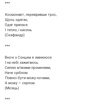
***
Космонавт, перевіривши трос,
Щось одягає,
Одяг припасе
І тепло, і кисень.
(Скафандр)
***
Вночі з Сонцем я змінююся
І на небі зажигаюсь.
Сиплю м’якими променями,
Наче сріблом.
Повної бути можу ночами,
А можу — серпом.
(Місяць)
***