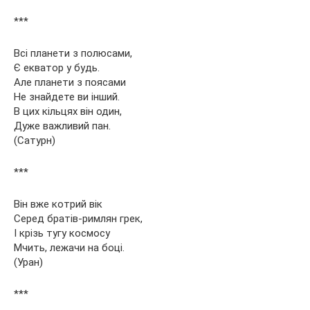
***
Всі планети з полюсами,
Є екватор у будь.
Але планети з поясами
Не знайдете ви інший.
В цих кільцях він один,
Дуже важливий пан.
(Сатурн)
***
Він вже котрий вік
Серед братів-римлян грек,
І крізь тугу космосу
Мчить, лежачи на боці.
(Уран)
***