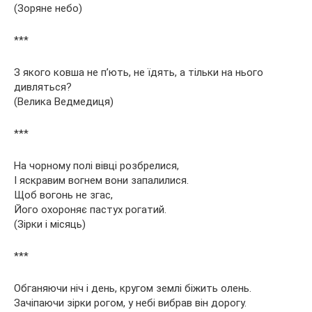
(Зоряне небо)
***
З якого ковша не п’ють, не їдять, а тільки на нього
дивляться?
(Велика Ведмедиця)
***
На чорному полі вівці розбрелися,
І яскравим вогнем вони запалилися.
Щоб вогонь не згас,
Його охороняє пастух рогатий.
(Зірки і місяць)
***
Обганяючи ніч і день, кругом землі біжить олень.
Зачіпаючи зірки рогом, у небі вибрав він дорогу.