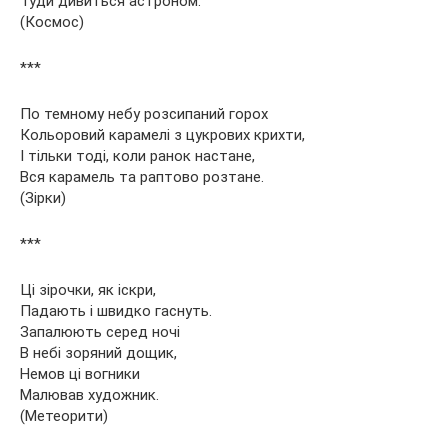
Туди дивиться астроном.
(Космос)
***
По темному небу розсипаний горох
Кольоровий карамелі з цукрових крихти,
І тільки тоді, коли ранок настане,
Вся карамель та раптово розтане.
(Зірки)
***
Ці зірочки, як іскри,
Падають і швидко гаснуть.
Запалюють серед ночі
В небі зоряний дощик,
Немов ці вогники
Малював художник.
(Метеорити)