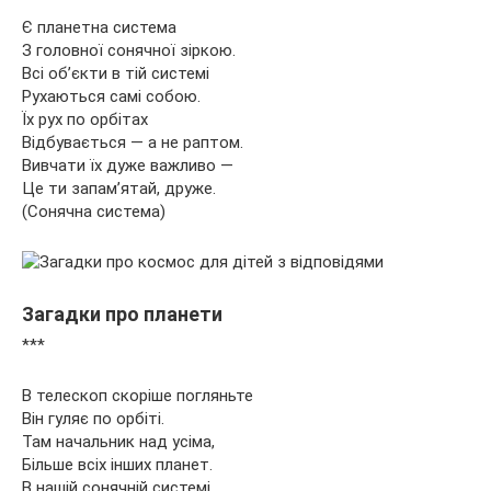
Є планетна система
З головної сонячної зіркою.
Всі об’єкти в тій системі
Рухаються самі собою.
Їх рух по орбітах
Відбувається — а не раптом.
Вивчати їх дуже важливо —
Це ти запам’ятай, друже.
(Сонячна система)
Загадки про планети
***
В телескоп скоріше погляньте
Він гуляє по орбіті.
Там начальник над усіма,
Більше всіх інших планет.
В нашій сонячній системі