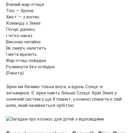
Вчений жар-птиця.
Тіло — броня,
Хвіст — з вогню.
Команду з Землі
Почує далеко
І чітко наказ
Виконає негайно.
Як смерч, налетить
І мета вразить.
Жар-птиці повадки
Розвинути без оглядки.
(Ракета)
Зірки ми бачимо тільки вночі, а вдень Сонце їх
затьмарює. Є зірки навіть більше Сонця. Крім Землі у
сонячній системі є ще 8 планет, у кожної планети є свій
шлях, який називається орбітою.