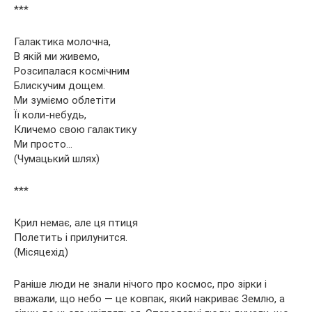
***
Галактика молочна,
В якій ми живемо,
Розсипалася космічним
Блискучим дощем.
Ми зуміємо облетіти
Її коли-небудь,
Кличемо свою галактику
Ми просто…
(Чумацький шлях)
***
Крил немає, але ця птиця
Полетить і прилунится.
(Місяцехід)
Раніше люди не знали нічого про космос, про зірки і
вважали, що небо — це ковпак, який накриває Землю, а