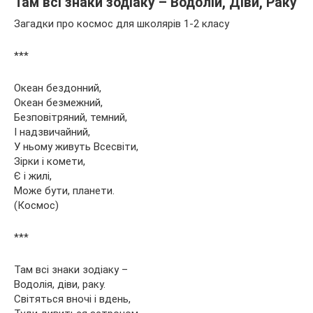
Там всі знаки зодіаку – Водолій, Діви, Раку
Загадки про космос для школярів 1-2 класу
***
Океан бездонний,
Океан безмежний,
Безповітряний, темний,
І надзвичайний,
У ньому живуть Всесвіти,
Зірки і комети,
Є і жилі,
Може бути, планети.
(Космос)
***
Там всі знаки зодіаку –
Водолія, діви, раку.
Світяться вночі і вдень,