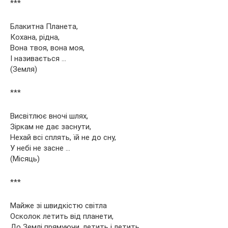
***
Блакитна Планета,
Кохана, рідна,
Вона твоя, вона моя,
І називається …
(Земля)
***
Висвітлює вночі шлях,
Зіркам не дає заснути,
Нехай всі сплять, їй не до сну,
У небі не засне …
(Місяць)
***
Майже зі швидкістю світла
Осколок летить від планети,
До Землі прямуючи, летить і летить