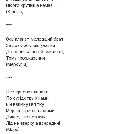
Нікого крупніше немає.
(Юпітер)
***
Ось планет молодший брат,
За розміром малуватий.
До сонечка всіх ближче він,
Тому і розжарений.
(Меркурій)
***
Це червона планета
По сусідству з нами.
Він взимку і влітку
Мерзне треба льодами.
Дивно, що не кажи,
Лід не зверху, а всередині.
(Марс)