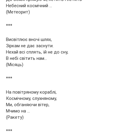
Небесний космічний …
(Метеорит)
***
Висвітлює вночі шлях,
Зіркам не дає заснути.
Нехай всі сплять, їй не до сну,
В небі світить нам…
(Місяць)
***
На повітряному кораблі,
Космічному, слухняному,
Ми, обганяючи вітер,
Мчимо на …
(Ракету)
***