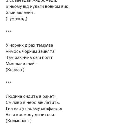
З созвездья Андромеди,
В ньому від нудьги вовком виє
Злий зелений …
(Гуманоїд)
***
У чорних дірах темрява
Чимось чорним зайнята.
Там закінчив свій політ
Міжпланетний …
(Зореліт)
***
Людина сидить в ракеті.
Сміливо в небо він летить,
І на нас у своєму скафандрі
Він з космосу дивиться.
(Космонавт)