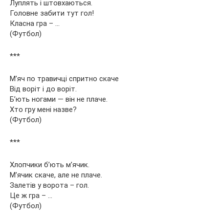
Луплять і штовхаються.
Головне забити тут гол!
Класна гра – …
(Футбол)
***
М’яч по травичці спритно скаче
Від воріт і до воріт.
Б’ють ногами — він не плаче.
Хто гру мені назве?
(Футбол)
***
Хлопчики б’ють м’ячик.
М’ячик скаче, але не плаче.
Залетів у ворота – гол.
Це ж гра – …
(Футбол)