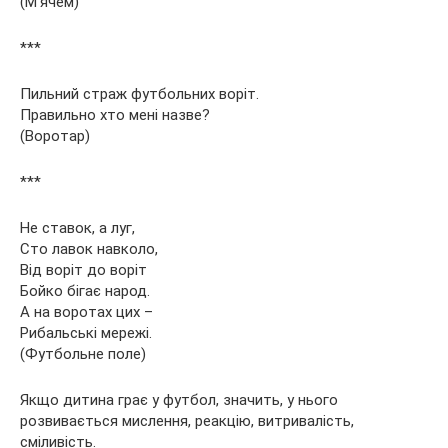
(М’ячем)
***
Пильний страж футбольних воріт.
Правильно хто мені назве?
(Воротар)
***
Не ставок, а луг,
Сто лавок навколо,
Від воріт до воріт
Бойко бігає народ.
А на воротах цих –
Рибальські мережі.
(Футбольне поле)
Якщо дитина грає у футбол, значить, у нього
розвивається мислення, реакцію, витривалість,
сміливість.