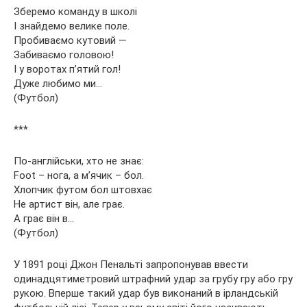
Зберемо команду в школі
І знайдемо велике поле.
Пробиваємо кутовий —
Забиваємо головою!
І у воротах п’ятий гол!
Дуже любимо ми…
(Футбол)
***
По-англійськи, хто не знає:
Foot – нога, а м’ячик – бол.
Хлопчик футом бол штовхає
Не артист він, але грає.
А грає він в…
(Футбол)
У 1891 році Джон Пенальті запропонував ввести
одинадцятиметровий штрафний удар за грубу гру або гру
рукою. Вперше такий удар був виконаний в ірландській