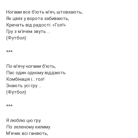
Ногами все б’ють м’яч, штовхають,
Як цвях у ворота забивають,
Кричать від радості: «Гол!».
Гру з м’ячем звуть …
(Футбол)
***
По м’ячу ногами б’ють,
Пас один одному віддають
Комбінація і… гол!
Знають усі гру …
(Футбол)
***
Я люблю цю гру.
По зеленому килиму
М’ячик всі ганяють,