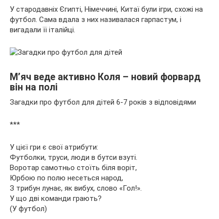
У стародавніх Єгипті, Німеччині, Китаї були ігри, схожі на
футбол. Сама вдала з них називалася гарпастум, і
вигадали її італійці.
М’яч веде активно Коля – новий форвард
він на полі
Загадки про футбол для дітей 6-7 років з відповідями
***
У цієї гри є свої атрибути:
Футболки, труси, люди в бутси взуті.
Воротар самотньо стоїть біля воріт,
Юрбою по полю несеться народ,
З трибун лунає, як вибух, слово «Гол!».
У що дві команди грають?
(У футбол)