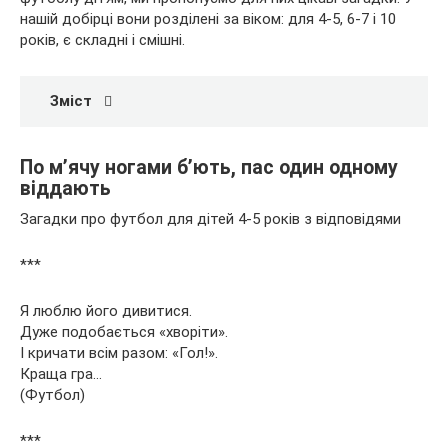
нашій добірці вони розділені за віком: для 4-5, 6-7 і 10
років, є складні і смішні.
Зміст
По м’ячу ногами б’ють, пас один одному
віддають
Загадки про футбол для дітей 4-5 років з відповідями
***
Я люблю його дивитися.
Дуже подобається «хворіти».
І кричати всім разом: «Гол!».
Краща гра…
(Футбол)
***