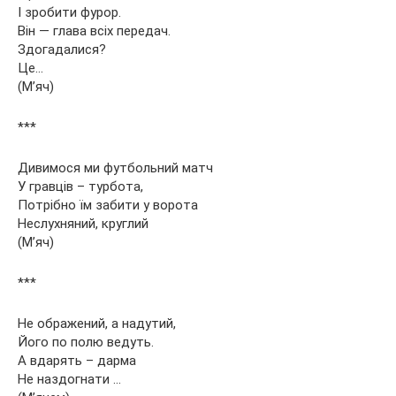
І зробити фурор.
Він — глава всіх передач.
Здогадалися?
Це…
(М’яч)
***
Дивимося ми футбольний матч
У гравців – турбота,
Потрібно їм забити у ворота
Неслухняний, круглий
(М’яч)
***
Не ображений, а надутий,
Його по полю ведуть.
А вдарять – дарма
Не наздогнати …