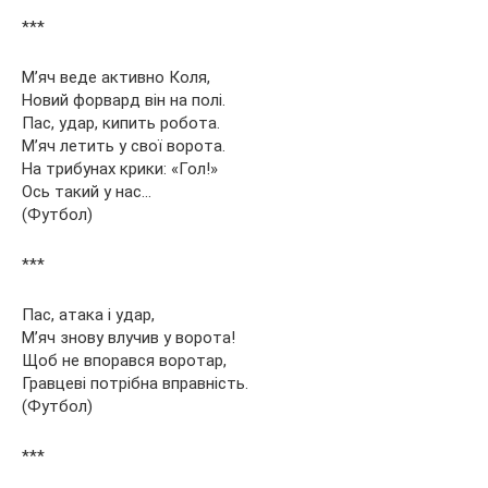
***
М’яч веде активно Коля,
Новий форвард він на полі.
Пас, удар, кипить робота.
М’яч летить у свої ворота.
На трибунах крики: «Гол!»
Ось такий у нас…
(Футбол)
***
Пас, атака і удар,
М’яч знову влучив у ворота!
Щоб не впорався воротар,
Гравцеві потрібна вправність.
(Футбол)
***