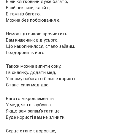
В ній клітковини дуже багато,
В ній пектини, калій є,
Вітамінів багато,
Можна без побоювання є.
Немов щіточкою прочистить
Вам кишечник від усього,
Що накопичилося, стало зайвим,
І оздоровить його.
Також можна випити соку,
І в склянку, додати мед,
У ньому набагато більше користі
Стане, силу мед дає.
Багато мікроелементів
У меді, як і в гарбузі є,
Якщо вам запам’ятати це,
Буде користі вам не злічити.
Серце стане здоровіше,