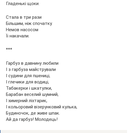
Гладенькі щоки.
Стала в три рази
Більшим, ніж спочатку.
Немов насосом
Її накачали.
***
Гарбуз в давнину любили
І з гарбуза майстрували
І судини для пшениці,
І глечики для водиці,
Табакерки і шкатулки,
Барабан веселий шумний,
І химерний ліхтарик,
І кольоровий візерунковий кулька,
Будиночок, де живе шпак.
Ай да гарбуз! Молодець!