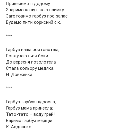
Привеземо її додому,
Зваримо кашу з нею взимку.
Заготовимо гарбуз про запас.
Будемо пити корисний сік.
***
Гарбуз наша розтовстіла,
Роздуваються боки.
До вересня позолотела
Стала кольору медяка.
Н. Довженка
***
Гарбуз-гарбуз підросла,
Гарбуз мама принесла;
Тато-тато – воду грей!
Варимо гарбуз мерщій.
К. Авдєєнко