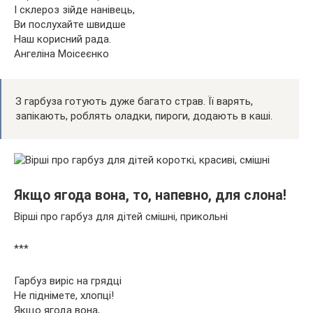
І склероз зійде нанівець,
Ви послухайте швидше
Наш корисний рада.
Ангеліна Моісеєнко
З гарбуза готують дуже багато страв. Її варять,
запікають, роблять оладки, пироги, додають в каші.
Якщо ягода вона, то, напевно, для слона!
Вірші про гарбуз для дітей смішні, прикольні
***
Гарбуз виріс на грядці
Не піднімете, хлопці!
Якщо ягода вона,