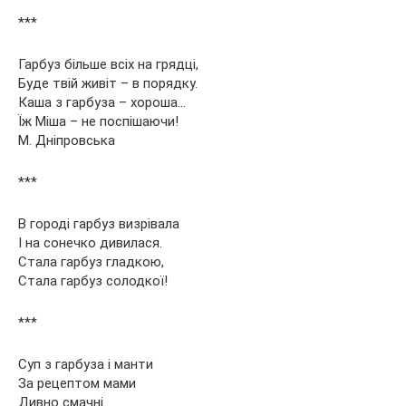
***
Гарбуз більше всіх на грядці,
Буде твій живіт – в порядку.
Каша з гарбуза – хороша…
Їж Міша – не поспішаючи!
М. Дніпровська
***
В городі гарбуз визрівала
І на сонечко дивилася.
Стала гарбуз гладкою,
Стала гарбуз солодкої!
***
Суп з гарбуза і манти
За рецептом мами
Дивно смачні