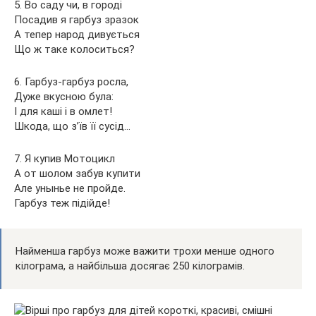
5. Во саду чи, в городі
Посадив я гарбуз зразок
А тепер народ дивується
Що ж таке колоситься?
6. Гарбуз-гарбуз росла,
Дуже вкусною була:
І для каші і в омлет!
Шкода, що з’їв її сусід…
7. Я купив Мотоцикл
А от шолом забув купити
Але унынье не пройде.
Гарбуз теж підійде!
Найменша гарбуз може важити трохи менше одного
кілограма, а найбільша досягає 250 кілограмів.