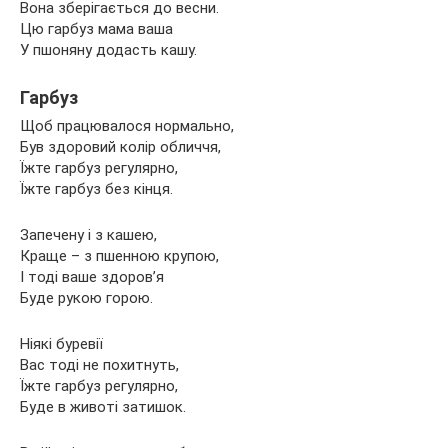
Вона зберігається до весни.
Цю гарбуз мама ваша
У пшоняну додасть кашу.
Гарбуз
Щоб працювалося нормально,
Був здоровий колір обличчя,
Їжте гарбуз регулярно,
Їжте гарбуз без кінця.
Запечену і з кашею,
Краще – з пшенною крупою,
І тоді ваше здоров’я
Буде рукою горою.
Ніякі буревії
Вас тоді не похитнуть,
Їжте гарбуз регулярно,
Буде в животі затишок.