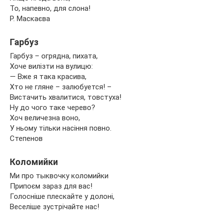
То, напевно, для слона!
Р. Маскаєва
Гарбуз
Гарбуз – огрядна, пихата,
Хоче вилізти на вулицю:
— Вже я така красива,
Хто не гляне – залюбуется! –
Вистачить хвалитися, товстуха!
Ну до чого таке черево?
Хоч величезна воно,
У ньому тільки насіння повно.
Степенов
Коломийки
Ми про тыквочку коломийки
Припоєм зараз для вас!
Голосніше плескайте у долоні,
Веселіше зустрічайте нас!