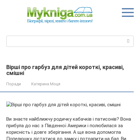
Перейти
до
вмісту
Пошук:
Вірші про гарбуз для дітей короткі, красиві,
смішні
Поради
Катерина Моця
Ви знаєте найближчу родичку кабачків і патисонів? Вона
прибула до нас з Південної Америки і полюбилася за
корисність і довге зберігання. А ще вона допомогла
Попелюшку дістатися до замку і потрапити на бал. Ви