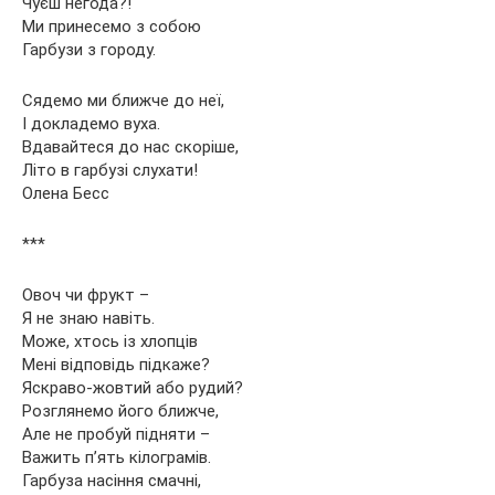
Чуєш негода?!
Ми принесемо з собою
Гарбузи з городу.
Сядемо ми ближче до неї,
І докладемо вуха.
Вдавайтеся до нас скоріше,
Літо в гарбузі слухати!
Олена Бесс
***
Овоч чи фрукт –
Я не знаю навіть.
Може, хтось із хлопців
Мені відповідь підкаже?
Яскраво-жовтий або рудий?
Розглянемо його ближче,
Але не пробуй підняти –
Важить п’ять кілограмів.
Гарбуза насіння смачні,