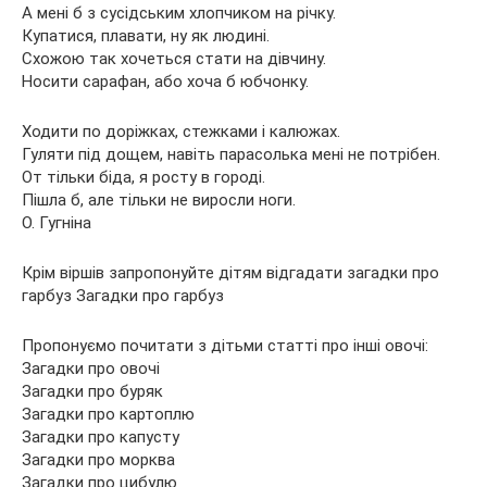
А мені б з сусідським хлопчиком на річку.
Купатися, плавати, ну як людині.
Схожою так хочеться стати на дівчину.
Носити сарафан, або хоча б юбчонку.
Ходити по доріжках, стежками і калюжах.
Гуляти під дощем, навіть парасолька мені не потрібен.
От тільки біда, я росту в городі.
Пішла б, але тільки не виросли ноги.
О. Гугніна
Крім віршів запропонуйте дітям відгадати загадки про
гарбуз Загадки про гарбуз
Пропонуємо почитати з дітьми статті про інші овочі:
Загадки про овочі
Загадки про буряк
Загадки про картоплю
Загадки про капусту
Загадки про морква
Загадки про цибулю