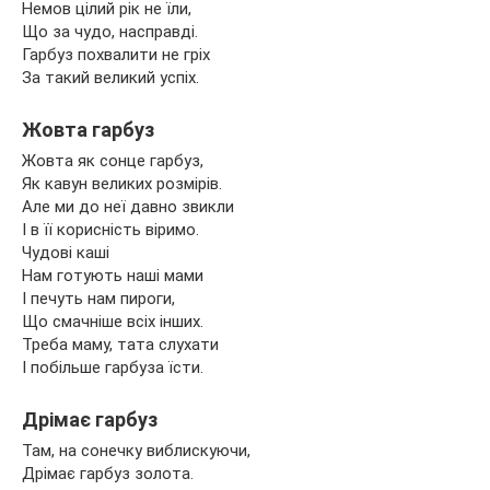
Немов цілий рік не їли,
Що за чудо, насправді.
Гарбуз похвалити не гріх
За такий великий успіх.
Жовта гарбуз
Жовта як сонце гарбуз,
Як кавун великих розмірів.
Але ми до неї давно звикли
І в її корисність віримо.
Чудові каші
Нам готують наші мами
І печуть нам пироги,
Що смачніше всіх інших.
Треба маму, тата слухати
І побільше гарбуза їсти.
Дрімає гарбуз
Там, на сонечку виблискуючи,
Дрімає гарбуз золота.