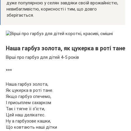
дуже популярною у селян завдяки своїй врожайністю,
невибагливістю, корисності і тим, що довго
зберігається.
Наша гарбуз золота, як цукерка в роті тане
Вірші про гарбуз для дітей 4-5 років
***
Наша гарбуз золота,
Як цукерка в роті тане.
Якщо гарбуз спечемо,
І присыплем сахарком
Так і тягне її з’їсти,
Цей наш делікатес.
Ну а гарбузове кашки,
Що ковтають наші дітки