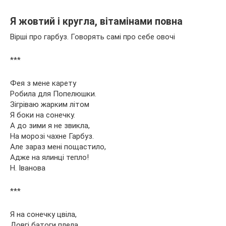
Я жовтий і кругла, вітамінами повна
Вірші про гарбуз. Говорять самі про себе овочі
***
Фея з мене карету
Робила для Попелюшки.
Зігріваю жарким літом
Я боки на сонечку.
А до зими я не звикла,
На морозі чахне Гарбуз.
Але зараз мені пощастило,
Адже на ялинці тепло!
Н. Іванова
***
Я на сонечку цвіла,
Довгі батоги плела,