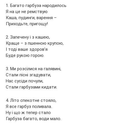
1. Багато гарбуза народилось
Я на це не ремствую
Каша, пудинги, варення –
Приходьте, пригощу!
2. Запечену і з кашею,
Краще – з пшенною крупою,
І тоді ваше здоров’я
Буде рукою горою.
3. Ми розсілися на галявині,
Стали пісні згадувати,
Нас сусіди почули,
Стали гарбузами кидати.
4. Літо спекотне стояло,
Я все гарбуз поливала.
Ну і що ж тепер стало
Гарбуза багато, води мало.