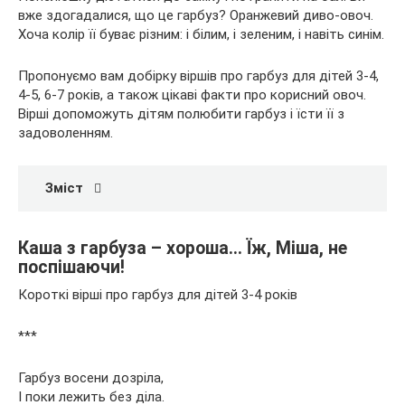
вже здогадалися, що це гарбуз? Оранжевий диво-овоч.
Хоча колір її
буває різним: і білим, і зеленим, і навіть синім.
Пропонуємо вам добірку віршів про гарбуз для дітей 3-4,
4-5, 6-7 років, а також цікаві факти про корисний овоч.
Вірші допоможуть дітям полюбити гарбуз і їсти її з
задоволенням.
Зміст
Каша з гарбуза – хороша… Їж, Міша, не
поспішаючи!
Короткі вірші про гарбуз для дітей 3-4 років
***
Гарбуз восени дозріла,
І поки лежить без діла.