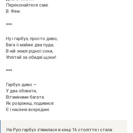
Переконайтеся самі.
В. Фінк
***
Ну і гарбуз, просто диво,
Вага її майже два пуди,
В ній землі рідної соки,
Уплітай за обидві щоки!
***
Гарбуз-диво —
У два обхвати,
Вітамінами багата.
Як розріжеш, подивися:
Є і насіння всередині.
На Русі гарбуз з’явилася в кінці 16 століття і стала