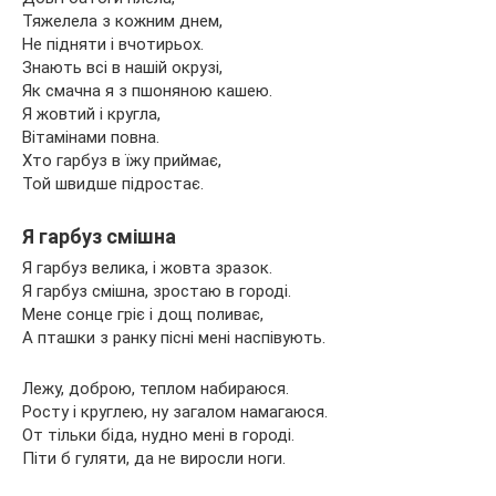
Тяжелела з кожним днем,
Не підняти і вчотирьох.
Знають всі в нашій окрузі,
Як смачна я з пшоняною кашею.
Я жовтий і кругла,
Вітамінами повна.
Хто гарбуз в їжу приймає,
Той швидше підростає.
Я гарбуз смішна
Я гарбуз велика, і жовта зразок.
Я гарбуз смішна, зростаю в городі.
Мене сонце гріє і дощ поливає,
А пташки з ранку пісні мені наспівують.
Лежу, доброю, теплом набираюся.
Росту і круглею, ну загалом намагаюся.
От тільки біда, нудно мені в городі.
Піти б гуляти, да не виросли ноги.