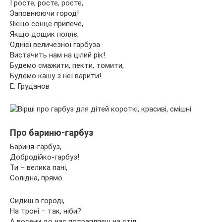
І росте, росте, росте,
Заповнюючи город!
Якщо сонце припече,
Якщо дощик поллє,
Однієї величезної гарбуза
Вистачить нам на цілий рік!
Будемо смажити, пекти, томити,
Будемо кашу з неї варити!
Е. Груданов
Про бариню-гарбуз
Бариня-гарбуз,
Добродійко-гарбуз!
Ти – велика пані,
Солідна, прямо.
Сидиш в городі,
На троні – так, ніби?
А восени до нас потрапляєш на стіл,