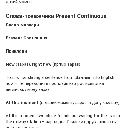
даний момент.
Слова-покажчики Present Continuous
Слова-маркери
Present Continuous
Приклади
Now
(зараз),
right now
(прямо зараз)
Tom is translating a sentence from Ukrainian into English
now – Те переводить пропозицію з російської на
англійську мову зараз.
At this moment
(в даний момент, зараз, в дану хвилину)
At this moment two close friends are waiting for the train at
the railway station – зараз два близьких друга чекають
поїзд на вокзалі.