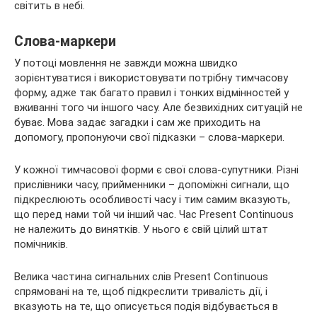
світить в небі.
Слова-маркери
У потоці мовлення не завжди можна швидко
зорієнтуватися і використовувати потрібну тимчасову
форму, адже так багато правил і тонких відмінностей у
вживанні того чи іншого часу. Але безвихідних ситуацій не
буває. Мова задає загадки і сам же приходить на
допомогу, пропонуючи свої підказки – слова-маркери.
У кожної тимчасової форми є свої слова-супутники. Різні
прислівники часу, прийменники – допоміжні сигнали, що
підкреслюють особливості часу і тим самим вказують,
що перед нами той чи інший час. Час Present Continuous
не належить до винятків. У нього є свій цілий штат
помічників.
Велика частина сигнальних слів Present Continuous
спрямовані на те, щоб підкреслити тривалість дії, і
вказують на те, що описується подія відбувається в