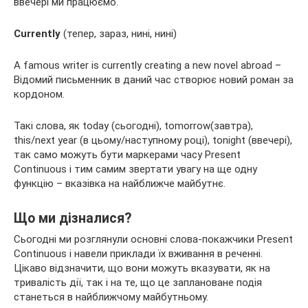
ввечері ми працюємо.
Currently
(тепер, зараз, нині, нині)
A famous writer is currently creating a new novel abroad –
Відомий письменник в даний час створює новий роман за
кордоном.
Такі слова, як today (сьогодні), tomorrow(завтра),
this/next year (в цьому/наступному році), tonight (ввечері),
так само можуть бути маркерами часу Present
Continuous і тим самим звертати увагу на ще одну
функцію – вказівка на найближче майбутнє.
Що ми дізналися?
Сьогодні ми розглянули основні слова-покажчики Present
Continuous і навели приклади їх вживання в реченні.
Цікаво відзначити, що вони можуть вказувати, як на
тривалість дії, так і на те, що це заплановане подія
станеться в найближчому майбутньому.