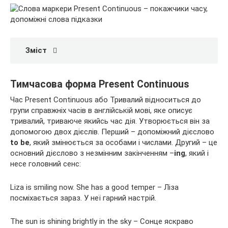
Зміст
Тимчасова форма Present Continuous
Час Present
Continuous або Тривалий відноситься до
групи справжніх часів в англійській мові, яке описує
тривалий, триваюче якийсь час дія. Утворюється він за
допомогою двох дієслів. Перший – допоміжний дієслово
to be
, який змінюється за особами і числами. Другий – це
основний дієслово з незмінним закінченням –
ing
, який і
несе головний сенс:
Liza is smiling now. She has a good temper – Ліза
посміхається зараз. У неї гарний настрій.
The sun is shining brightly in the sky – Сонце яскраво