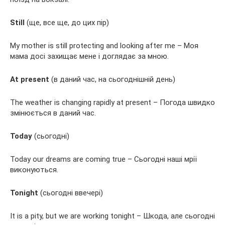
Still
(ще, все ще, до цих пір)
My mother is still protecting and looking after me – Моя
мама досі захищає мене і доглядає за мною.
At present
(в даний час, на сьогоднішній день)
The weather is changing rapidly at present – Погода швидко
змінюється в даний час.
Today
(сьогодні)
Today our dreams are coming true – Сьогодні наші мрії
виконуються.
Tonight
(сьогодні ввечері)
It is a pity, but we are working tonight – Шкода, але сьогодні