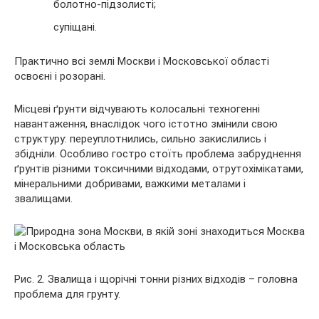
болотно-підзолисті;
супіщані.
Практично всі землі Москви і Московської області
освоєні і розорані.
Місцеві ґрунти відчувають колосальні техногенні
навантаження, внаслідок чого істотно змінили свою
структуру: переуплотнились, сильно закислились і
збідніли. Особливо гостро стоїть проблема забруднення
ґрунтів різними токсичними відходами, отрутохімікатами,
мінеральними добривами, важкими металами і
звалищами.
Рис. 2. Звалища і щорічні тонни різних відходів – головна
проблема для грунту.