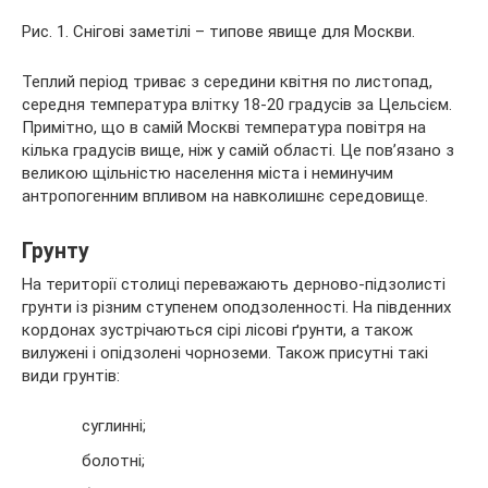
Рис. 1. Снігові заметілі – типове явище для Москви.
Теплий період триває з середини квітня по листопад,
середня температура влітку 18-20 градусів за Цельсієм.
Примітно, що в самій Москві температура повітря на
кілька градусів вище, ніж у самій області. Це пов’язано з
великою щільністю населення міста і неминучим
антропогенним впливом на навколишнє середовище.
Грунту
На території столиці переважають дерново-підзолисті
грунти із різним ступенем оподзоленності. На південних
кордонах зустрічаються сірі лісові ґрунти, а також
вилужені і опідзолені чорноземи. Також присутні такі
види грунтів:
суглинні;
болотні;