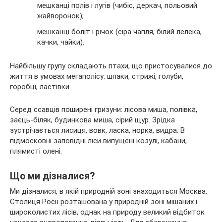
мешканці полів і лугів (чибіс, деркач, польовий
жайворонок);
мешканці боліт і річок (сіра чапля, білий лелека,
качки, чайки).
Найбільшу групу складають птахи, що пристосувалися до
життя в умовах мегаполісу: шпаки, стрижі, голуби,
горобці, ластівки.
Серед ссавців поширені гризуни: лісова миша, полівка,
заєць-біляк, будинкова миша, сірий щур. Зрідка
зустрічається лисиця, вовк, ласка, норка, видра. В
підмосковні заповідні ліси випущені козулі, кабани,
плямисті олені.
Що ми дізналися?
Ми дізналися, в якій природній зоні знаходиться Москва.
Столиця Росії розташована у природній зоні мішаних і
широколистих лісів, однак на природу великий відбиток