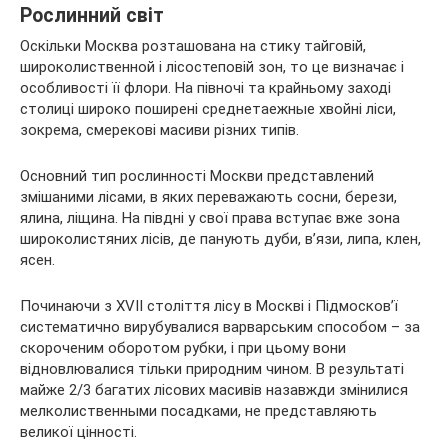
Рослинний світ
Оскільки Москва розташована на стику тайговій,
широколиственной і лісостеповій зон, то це визначає і
особливості її флори. На півночі та крайньому заході
столиці широко поширені среднетаежные хвойні ліси,
зокрема, смерекові масиви різних типів.
Основний тип рослинності Москви представлений
змішаними лісами, в яких переважають сосни, берези,
ялина, ліщина. На півдні у свої права вступає вже зона
широколистяних лісів, де панують дуби, в’язи, липа, клен,
ясен.
Починаючи з XVII століття лісу в Москві і Підмосков’ї
систематично вирубувалися варварським способом – за
скороченим оборотом рубки, і при цьому вони
відновлювалися тільки природним чином. В результаті
майже 2/3 багатих лісових масивів назавжди змінилися
мелколиственными посадками, не представляють
великої цінності.