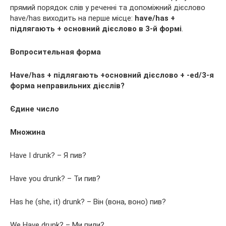
прямий порядок слів у реченні та допоміжний дієслово
have/has виходить на перше місце:
have/has +
підлягають + основний дієслово в 3-й формі
.
Вопросительная форма
Have/has + підлягають +основний дієслово + -ed/3-я
форма неправильних дієслів?
Єдине число
Множина
Have I drunk? – Я пив?
Have you drunk? – Ти пив?
Has he (she, it) drunk? – Він (вона, воно) пив?
We Have drunk? – Ми пили?