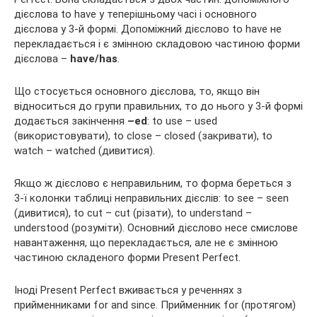
дієслова to have у теперішньому часі і основного
дієслова у 3-й формі. Допоміжний дієслово to have не
перекладається і є змінною складовою частиною форми
дієслова –
have/has
.
Що стосується основного дієслова, то, якщо він
відноситься до групи правильних, то до нього у 3-й формі
додається закінчення
–ed
: to use – used
(використовувати), to close – closed (закривати), to
watch – watched (дивитися).
Якщо ж дієслово є неправильним, то форма береться з
3-ї колонки таблиці неправильних дієслів: to see – seen
(дивитися), to cut – cut (різати), to understand –
understood (розуміти). Основний дієслово несе смислове
навантаження, що перекладається, але не є змінною
частиною складеного форми Present Perfect.
Іноді Present Perfect вживається у реченнях з
прийменниками for and since. Прийменник for (протягом)