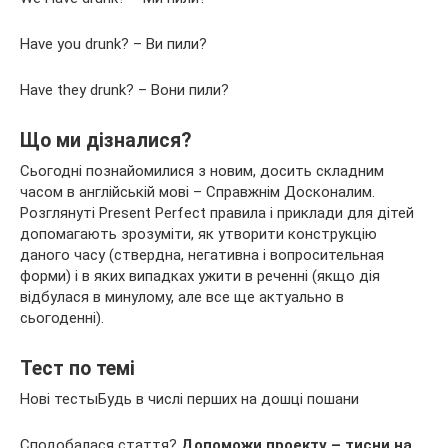
Have you drunk? – Ви пили?
Have they drunk? – Вони пили?
Що ми дізналися?
Сьогодні познайомилися з новим, досить складним
часом в англійській мові – Справжнім Досконалим.
Розглянуті Present Perfect правила і приклади для дітей
допомагають зрозуміти, як утворити конструкцію
даного часу (ствердна, негативна і вопросительная
форми) і в яких випадках ужити в реченні (якщо дія
відбулася в минулому, але все ще актуально в
сьогоденні).
Тест по темі
Нові тестыБудь в числі перших на дошці пошани
Сподобалася стаття?
Допоможи проекту – тисни на