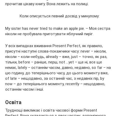
прочитав цікаву книгу. Вона лежить на полиці.
Коли описується певний досвід у минулому:
My sister has never tried to make an apple pie. – Моя сестра
ніколи не пробувала приготувати яблучний пиріг.
У всіх випадках вживання Present Perfect, як правило,
присутні наступні слова-покажчики часу: never – ніколи,
ніколи – коли-небудь, already – вже, just – точно, як раз,
тільки, before – раніше, перш, not …yet – ще ні, все ще
немає, lately – останнім часом, давно, недавно, so far – на
цю годину, до теперішнього часу, до цього моменту вже,
of late – нещодавно, за останній час, з недавніх пір, by
now – до теперішнього моменту, recently – нещодавно,
останнім часом і інші.
Освіта
Труднощі викликає і освіта часової форми Present
Perfect. Вона складається з двох частин: допоміжного