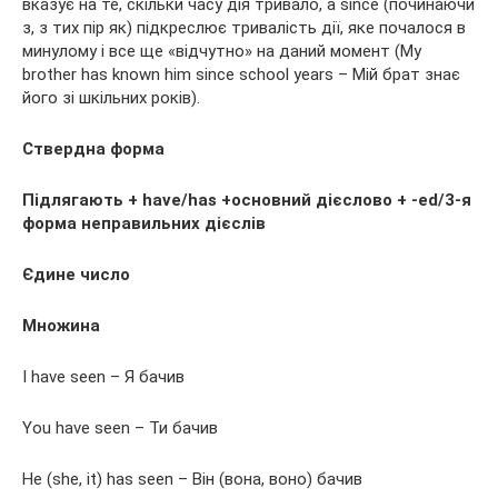
вказує на те, скільки часу дія тривало, а since (починаючи
з, з тих пір як) підкреслює тривалість дії, яке почалося в
минулому і все ще «відчутно» на даний момент (My
brother has known him since school years – Мій брат знає
його зі шкільних років).
Ствердна форма
Підлягають + have/has +основний дієслово + -ed/3-я
форма неправильних дієслів
Єдине число
Множина
I have seen – Я бачив
You have seen – Ти бачив
He (she, it) has seen – Він (вона, воно) бачив