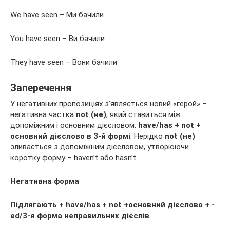
We have seen – Ми бачили
You have seen – Ви бачили
They have seen – Вони бачили
Заперечення
У негативних пропозиціях з’являється новий «герой» –
негативна частка
not (не)
, який ставиться між
допоміжним і основним дієсловом:
have/has + not +
основний дієслово в 3-й формі
. Нерідко
not (не)
зливається з допоміжним дієсловом, утворюючи
коротку форму – haven’t або hasn’t.
Негативна форма
Підлягають + have/has + not +основний дієслово + -
ed/3-я форма неправильних дієслів