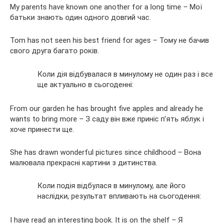
My parents have known one another for a long time – Мої
батьки знають один одного довгий час.
Tom has not seen his best friend for ages – Тому не бачив
свого друга багато років.
Коли дія відбувалася в минулому не один раз і все
ще актуально в сьогоденні:
From our garden he has brought five apples and already he
wants to bring more – З саду він вже приніс п’ять яблук і
хоче принести ще.
She has drawn wonderful pictures since childhood – Вона
малювала прекрасні картини з дитинства.
Коли подія відбулася в минулому, але його
наслідки, результат впливають на сьогодення:
I have read an interesting book. It is on the shelf – Я