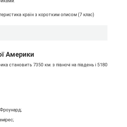
иками.
ої Америки
а становить 7350 км. з півночі на південь і 5180
Фроунард;
амірес;