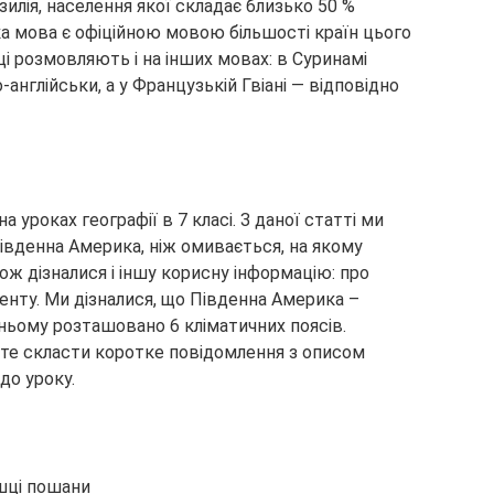
лія, населення якої складає близько 50 %
ка мова є офіційною мовою більшості країн цього
і розмовляють і на інших мовах: в Суринамі
-англійськи, а у Французькій Гвіані — відповідно
 уроках географії в 7 класі. З даної статті ми
 Південна Америка, ніж омивається, на якому
ож дізналися і іншу корисну інформацію: про
иненту. Ми дізналися, що Південна Америка –
ньому розташовано 6 кліматичних поясів.
ете скласти коротке повідомлення з описом
до уроку.
шці пошани