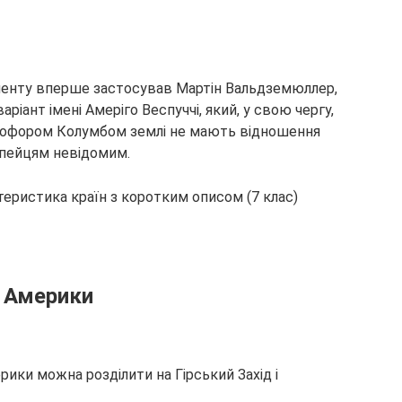
иненту вперше застосував Мартін Вальдземюллер,
іант імені Амеріго Веспуччі, який, у свою чергу,
тофором Колумбом землі не мають відношення
ропейцям невідомим.
ї Америки
ики можна розділити на Гірський Захід і