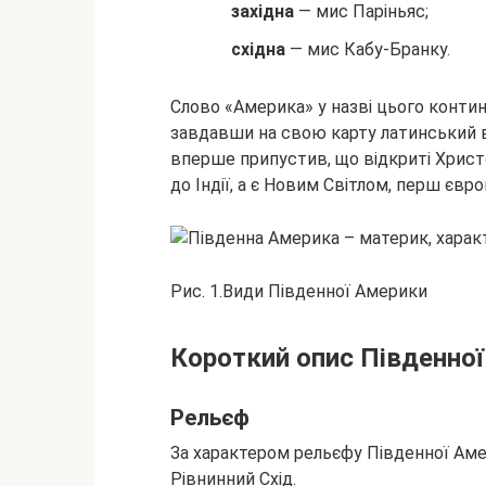
західна
— мис Паріньяс;
східна
— мис Кабу-Бранку.
Слово «Америка» у назві цього конт
завдавши на свою карту латинський вар
вперше припустив, що відкриті Хрис
до Індії, а є Новим Світлом, перш єв
Рис. 1.Види Південної Америки
Короткий опис Південно
Рельєф
За характером рельєфу Південної Амер
Рівнинний Схід.