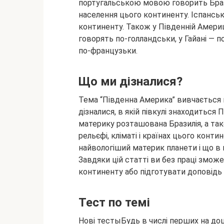
португальською мовою говорить Брази
населення цього континенту. Іспансь
континенту. Також у Південній Америц
говорять по-голландськи, у Гайані — по
по-французьки.
Що ми дізналися?
Тема “Південна Америка” вивчається на
дізналися, в якій півкулі знаходиться
материку розташована Бразилія, а так
рельєфі, кліматі і країнах цього конт
найвологіший материк планети і що в 
Завдяки цій статті ви без праці змож
континенту або підготувати доповідь 
Тест по темі
Нові тестыБудь в числі перших на до