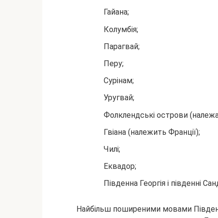
Гайана;
Колумбія;
Парагвай;
Перу;
Сурінам;
Уругвай;
Фолклендські острови (належа
Гвіана (належить Франції);
Чилі;
Еквадор;
Південна Георгія і південні Са
Найбільш поширеними мовами Південно