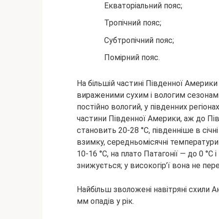
Екваторіальний пояс;
Тропічний пояс;
Субтропічний пояс;
Помірний пояс.
На більшій частині Південної Америки 
вираженими сухим і вологим сезонами
постійно вологий, у південних регіонах
частини Південної Америки, аж до Пів
становить 20-28 °С, південніше в січні
взимку, середньомісячні температури
10-16 °С, на плато Патагонії — до 0 °
знижується; у високогір’ї вона не пер
Найбільш зволожені навітряні схили Ан
мм опадів у рік.