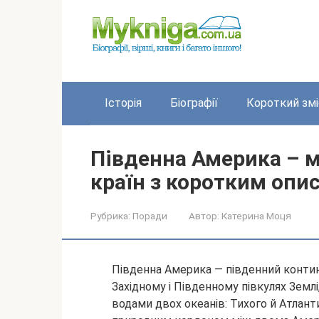
Перейти
до
вмісту
Історія
Біографії
Короткий змі
Південна Америка – м
країн з коротким опис
Рубрика:
Поради
Автор:
Катерина Моця
Південна Америка — південний конти
Західному і Південному півкулях Землі
водами двох океанів: Тихого й Атлант