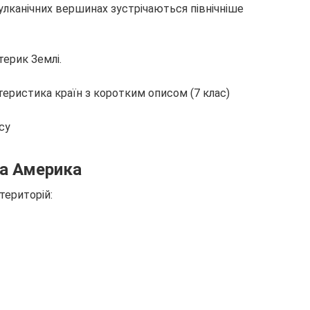
вулканічних вершинах зустрічаються північніше
ерик Землі.
су
на Америка
територій: