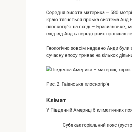
Середня висота материка — 580 метрі
краю тягнеться гірська система Анд.Н
плоскогір’я, на сході — Бразильське,,
схід від Анд в передгірних прогинах 
Геологічно зовсім недавно Анди були а
сучасну епоху триває на кількох дільн
Рис. 2. Гвіанське плоскогір’я
Клімат
У Південній Америці 6 кліматичних поя
Субекваторіальний пояс (зустрі