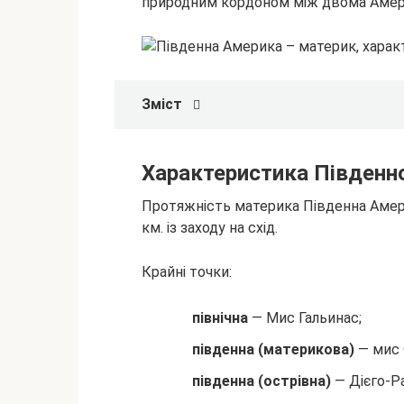
природним кордоном між двома
Амер
Зміст
Характеристика Південн
Протяжність материка Південна Америк
км. із заходу на схід.
Крайні точки:
північна
— Мис Гальинас;
південна (материкова)
— мис 
південна (острівна)
— Дієго-Р