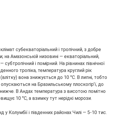
клімат субекваторіальний і тропічний, з добре
; на Амазонській низовині — екваторіальний,
— субтропічний і помірний. На рівнинах північної
денного тропіка, температура круглий рік
 (влітку) вона знижується до 10 °С. В липні, тобто
 опускаються на Бразильському плоскогір’ї, до
С і нижче. В Андах температура з висотою помітно
евищує 10 °С, а взимку тут нерідкі морози.
д у Колумбії і південних районах Чилі — 5-10 тис.