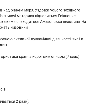
в над рівнем моря. Уздовж усього західного
а півночі материка підноситься Гвіанське
 між якими знаходиться Амазонська низовина. На
лежать низовини.
реною активної вулканічної діяльності, яка і в
ицях.
сів:
чається 2 рази);