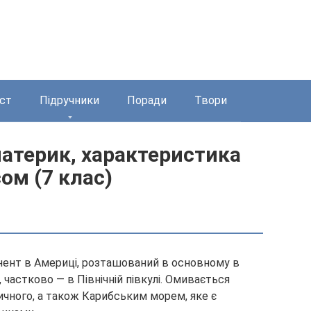
ст
Підручники
Поради
Твори
атерик, характеристика
ом (7 клас)
нент в Америці, розташований в основному в
, частково — в Північній півкулі. Омивається
ичного, а також Карибським морем, яке є