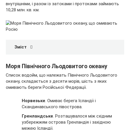
внутрішніми, і разом із затоками і протоками займають
10,28 млн. кв. км.
Зміст
Моря Північного Льодовитого океану
Список водойм, що належать Північного Льодовитого
океану, складається з десяти морів, шість з яких
омивають береги Російської Федерації.
Норвезьке
. Омиває берега Ісландії і
Скандинавського півострова.
Гренландське
. Розташувалося між східним
узбережжям острова Гренландія і західною
межею Ісландії.