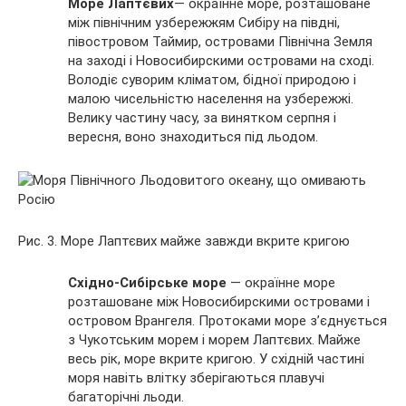
Море Лаптєвих
— окраїнне море, розташоване
між північним узбережжям Сибіру на півдні,
півостровом Таймир, островами Північна Земля
на заході і Новосибирскими островами на сході.
Володіє суворим кліматом, бідної природою і
малою чисельністю населення на узбережжі.
Велику частину часу, за винятком серпня і
вересня, воно знаходиться під льодом.
Рис. 3. Море Лаптєвих майже завжди вкрите кригою
Східно-Сибірське море
— окраїнне море
розташоване між Новосибирскими островами і
островом Врангеля. Протоками море з’єднується
з Чукотським морем і морем Лаптєвих. Майже
весь рік, море вкрите кригою. У східній частині
моря навіть влітку зберігаються плавучі
багаторічні льоди.