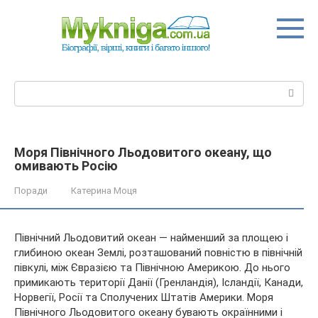
Перейти
до
вмісту
Пошук:
Моря Північного Льодовитого океану, що
омивають Росію
Поради
Катерина Моця
Північний Льодовитий океан — найменший за площею і
глибиною океан Землі, розташований повністю в північній
півкулі, між Євразією та Північною Америкою. До нього
примикають території Данії (Гренландія), Ісландії, Канади,
Норвегії, Росії та Сполучених Штатів Америки. Моря
Північного Льодовитого океану бувають окраїнними і