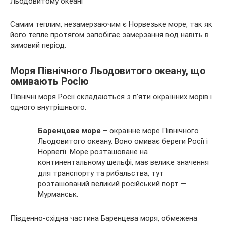
Льодовитому океані
Самим теплим, незамерзаючим є Норвезьке море, так як
його тепле протягом запобігає замерзання вод навіть в
зимовий період.
Моря Північного Льодовитого океану, що
омивають Росію
Північні моря Росії складаються з п’яти окраїнних морів і
одного внутрішнього.
Баренцове море
– окраїнне море Північного
Льодовитого океану. Воно омиває береги Росії і
Норвегії. Море розташоване на
континентальному шельфі, має велике значення
для транспорту та рибальства, тут
розташований великий російський порт —
Мурманськ.
Південно-східна частина Баренцева моря, обмежена