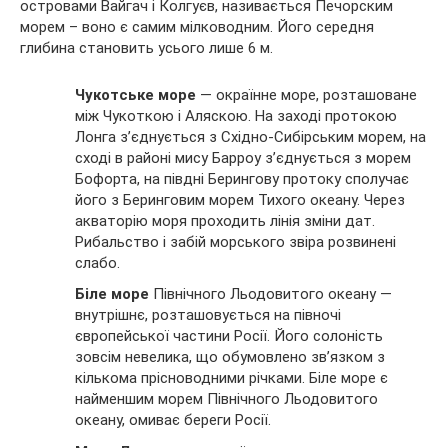
островами Вайгач і Колгуєв, називається Печорским
морем – воно є самим мілководним. Його середня
глибина становить усього лише 6 м.
Чукотське море
— окраїнне море, розташоване
між Чукоткою і Аляскою. На заході протокою
Лонга з’єднується з Східно-Сибірським морем, на
сході в районі мису Барроу з’єднується з морем
Бофорта, на півдні Берингову протоку сполучає
його з Беринговим морем Тихого океану. Через
акваторію моря проходить лінія зміни дат.
Рибальство і забій морського звіра розвинені
слабо.
Біле море
Північного Льодовитого океану —
внутрішнє, розташовується на півночі
європейської частини Росії. Його солоність
зовсім невелика, що обумовлено зв’язком з
кількома прісноводними річками. Біле море є
найменшим морем Північного Льодовитого
океану, омиває береги Росії.