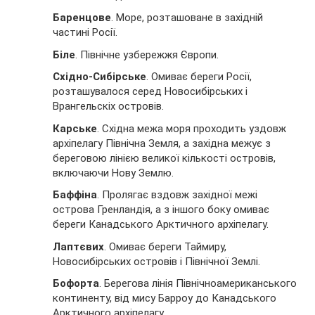
Баренцове
. Море, розташоване в західній
частині Росії.
Біле
. Північне узбережжя Європи.
Східно-Сибірське
. Омиває береги Росії,
розташувалося серед Новосибірських і
Врангельскіх островів.
Карське
. Східна межа моря проходить уздовж
архіпелагу Північна Земля, а західна межує з
береговою лінією великої кількості островів,
включаючи Нову Землю.
Баффіна
. Пролягає вздовж західної межі
острова Гренландія, а з іншого боку омиває
береги Канадського Арктичного архіпелагу.
Лаптєвих
. Омиває береги Таймиру,
Новосибірських островів і Північної Землі.
Бофорта
. Берегова лінія Північноамериканського
континенту, від мису Барроу до Канадського
Арктичного архіпелагу.