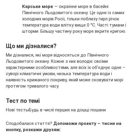
Карське море
— окраїнне море в басейні
Північного Льодовитого океану. Це одне із самих
холодних морів Росії, тільки поблизу гирл річок
температура води влітку вище 0 °C. Часті тумани і
шторми. Більшу частину року море вкрите кригою.
Що ми дізналися?
Ми дізналися, які моря відносяться до Північного
Льодовитого океану. Кожне з них володіє своїми
характерними особливостями, але всіх їх об’єднує одне –
суворі кліматичні умови, низька температура води і
наявність крижаного покриву, який може сковувати морі
протягом тривалого часу.
Тест по темі
Нові тестыБудь в числі перших на дошці пошани
Сподобалася стаття?
Допоможи проекту – тисни на
кнопку, розкажи друзям: