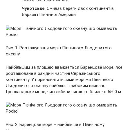
Чукотське
. Омиває береги двох континентів:
Євразії і Північної Америки.
Рис. 1. Розташування морів Північного Льодовитого
океану
Найбільшим за площею вважається Баренцове море, яке
розташоване в західній частині Євразійського
континенту. У порівнянні з іншими морями Північного
Льодовитого океану найбільш глибоким визнано
Гренландське море, чиї глибини сягають близько 5500 м.
Рис. 2. Баренцове море – найбільше в Північному