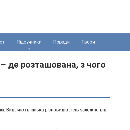
ст
Підручники
Поради
Твори
– де розташована, з чого
і. Виділяють кілька різновидів лісів залежно від