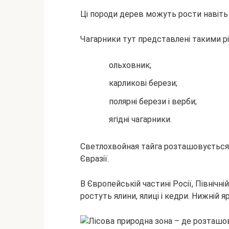
Ці породи дерев можуть рости навіть н
Чагарники тут представлені такими р
ольховник;
карликові берези;
полярні берези і верби;
ягідні чагарники.
Светлохвойная тайга розташовується на
Євразії.
В Європейській частині Росії, Північн
ростуть ялини, ялиці і кедри. Нижній я