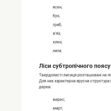
ясен;
бук;
граб;
в’яз;
клен;
липа.
Ліси субтропічного поясу
Твердолисті лисиця розташовані на пів
Для них характерна ярусна структура і
дерев:
верес;
мирт;