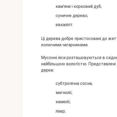
кам’яне і корковий дуб;
суничне дерево;
евкаліпт.
Ці дерева добре пристосовані до жит
колючими чагарниками.
Мусонні ліси розташовуються в східн
найбільшою вологістю. Представлені
дерев:
субтропічна сосна;
магнолії;
камелії;
лавр;