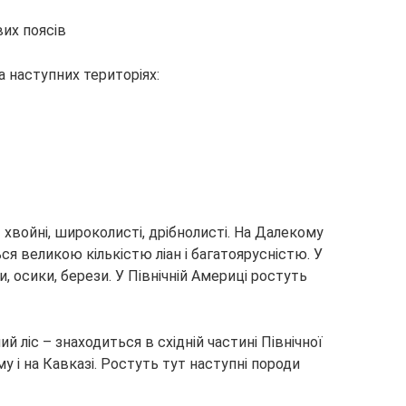
вих поясів
а наступних територіях:
 хвойні, широколисті, дрібнолисті. На Далекому
ся великою кількістю ліан і багатоярусністю. У
и, осики, берези. У Північній Америці ростуть
 ліс – знаходиться в східній частині Північної
у і на Кавказі. Ростуть тут наступні породи