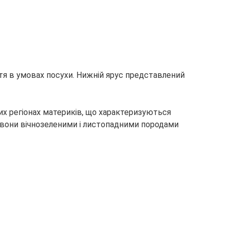
тя в умовах посухи. Нижній ярус представлений
их регіонах материків, що характеризуються
 вони вічнозеленими і листопадними породами