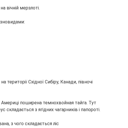
а вічній мерзлоті.
ізновидами:
 території Східної Сибіру, Канади, півночі
ій Америці поширена темнохвойная тайга. Тут
рус складається з ягідних чагарників і папороті.