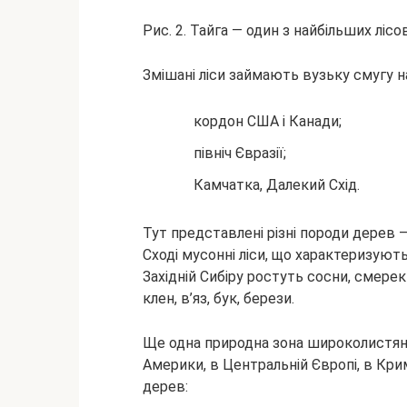
Рис. 2. Тайга — один з найбільших лісо
Змішані ліси займають вузьку смугу н
кордон США і Канади;
північ Євразії;
Камчатка, Далекий Схід.
Тут представлені різні породи дерев –
Сході мусонні ліси, що характеризують
Західній Сибіру ростуть сосни, смерек
клен, в’яз, бук, берези.
Ще одна природна зона широколистяний
Америки, в Центральній Європі, в Крим
дерев: