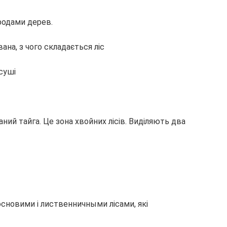
родами дерев.
суші
аний тайга. Це зона хвойних лісів. Виділяють два
сновими і лиственничными лісами, які