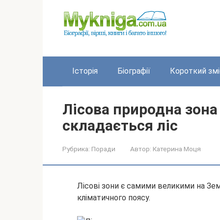
Перейти
до
вмісту
Історія
Біографії
Короткий змі
Лісова природна зона 
складається ліс
Рубрика:
Поради
Автор:
Катерина Моця
Лісові зони є самими великими на Земл
кліматичного поясу.