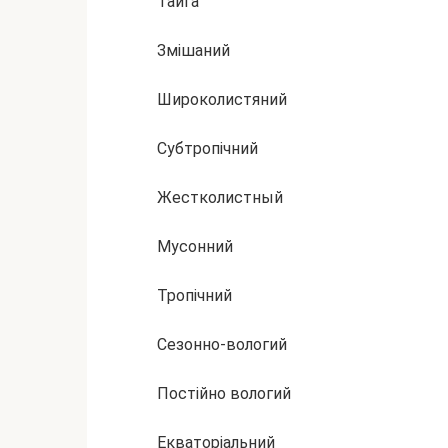
Тайга
Змішаний
Широколистяний
Субтропічний
Жестколистный
Мусонний
Тропічний
Сезонно-вологий
Постійно вологий
Екваторіальний