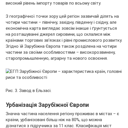
високий рівень імпорту товарів по всьому світу.
З географічної точки зору цей регіон зазвичай ділять на
чотири частини – північну, західну, південну і східну, але
економічна карта виглядає зовсім інакше і ґрунтується
на розташуванні джерел сировини, що склалися між
країнами торгових зв’язках і рівні промислового розвитку.
Згідно їй Зарубіжна Європа також розділена на чотири
частини за своїми особливостями – високорозвинену,
старопромышленную, аграрну та нового освоєння.
Рис. 3. Завод в Ельзасі.
Урбанізація Зарубіжної Європи
Значна частина населення регіону проживає в містах – є
країни, урбанізовані більш ніж на 80%, що можна
дізнатися з підручника за 11 клас. Класифікація міст