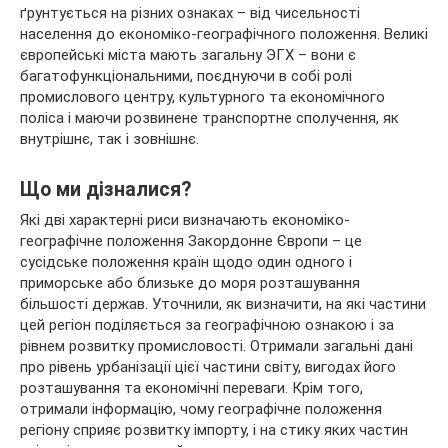
ґрунтується на різних ознаках – від чисельності
населення до економіко-географічного положення. Великі
європейські міста мають загальну ЭГХ – вони є
багатофункціональними, поєднуючи в собі ролі
промислового центру, культурного та економічного
поліса і маючи розвинене транспортне сполучення, як
внутрішнє, так і зовнішнє.
Що ми дізналися?
Які дві характерні риси визначають економіко-
географічне положення Закордонне Європи – це
сусідське положення країн щодо один одного і
приморське або близьке до моря розташування
більшості держав. Уточнили, як визначити, на які частини
цей регіон поділяється за географічною ознакою і за
рівнем розвитку промисловості. Отримали загальні дані
про рівень урбанізації цієї частини світу, вигодах його
розташування та економічні переваги. Крім того,
отримали інформацію, чому географічне положення
регіону сприяє розвитку імпорту, і на стику яких частин