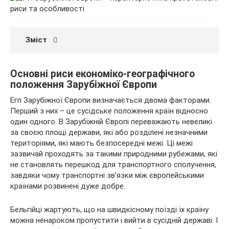
Зміст
Основні риси економіко-географічного
положення
Зарубіжної Європи
Егп Зарубіжної Європи визначається двома факторами.
Перший з них – це сусідське положення країн відносно
один одного. В Зарубіжній Європі переважають невеликі
за своєю площі держави, які або розділені незначними
територіями, які мають безпосередні межі. Ці межі
зазвичай проходять за такими природними рубежами, які
не становлять перешкод для транспортного сполучення,
завдяки чому транспортні зв’язки між європейськими
країнами розвинені дуже добре.
Бельгійці жартують, що на швидкісному поїзді їх країну
можна ненароком пропустити і вийти в сусідній державі. І