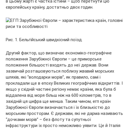
в цьому жарті є частка істини – щоб перетнути цю
європейську країну, достатньо двох годин.
Рис. 1. Бельгійський швидкісний поїзд.
Другий фактор, що визначає економіко-географічне
положення Зарубіжної Європи – це приморське
положення більшості входять до неї держав. Вони
зазвичай розташовуються поблизу жвавий морських
шляхів, які “володарки морів”, як правило, самі і
прокладали ще в епоху Великих географічних відкриттів. І
якщо у східній частині регіону немає країни, яка була б
віддалена від моря більш ніж на 600 кілометрів, то в
західній ця цифра ще менша. Таким чином, егп країн
Зарубіжної Європи визначається і їх близькістю до
морським просторам. Є держави, які не дарма називають
“дочками морів” – без флоту та супутньої
інфраструктури їх просто неможливо уявити. Це й Італія