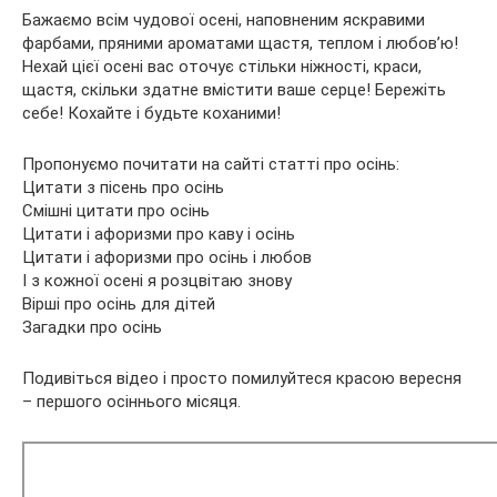
Бажаємо всім чудової осені, наповненим яскравими
фарбами, пряними ароматами щастя, теплом і любов’ю!
Нехай цієї осені вас оточує стільки ніжності, краси,
щастя, скільки здатне вмістити ваше серце! Бережіть
себе! Кохайте і будьте коханими!
Пропонуємо почитати на сайті статті про осінь:
Цитати з пісень про осінь
Смішні цитати про осінь
Цитати і афоризми про каву і осінь
Цитати і афоризми про осінь і любов
І з кожної осені я розцвітаю знову
Вірші про осінь для дітей
Загадки про осінь
Подивіться відео і просто помилуйтеся красою вересня
– першого осіннього місяця.