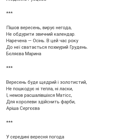
***
Пішов вересень, вирує негода,
Не обдурити звичний календар.
Наречена — Осінь. В цей час року
До неї сватається похмурий Грудень.
Бєляєва Марина
***
Вересень буде щедрий і золотистий,
Не пошкодує ні тепла, ні ласки,
І, немов расшалівшіхся Матісс,
Для королеви здійснить фарби,
Аріша Сергєєва
***
У середині вересня погода