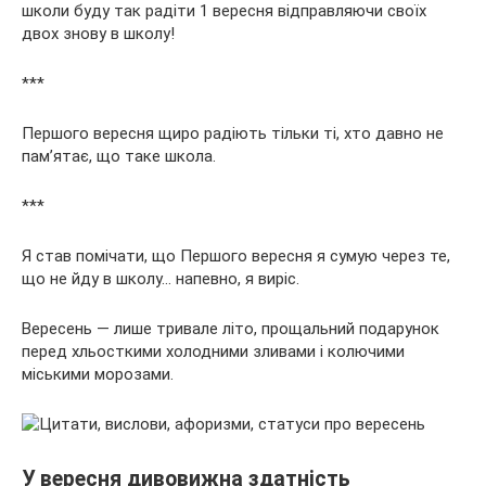
школи буду так радіти 1 вересня відправляючи своїх
двох знову в школу!
***
Першого вересня щиро радіють тільки ті, хто давно не
пам’ятає, що таке школа.
***
Я став помічати, що Першого вересня я сумую через те,
що не йду в школу… напевно, я виріс.
Вересень — лише тривале літо, прощальний подарунок
перед хльосткими холодними зливами і колючими
міськими морозами.
У вересня дивовижна здатність