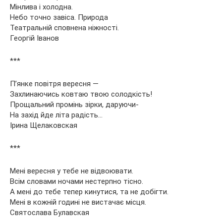
Мінлива і холодна.
Небо точно завіса. Природа
Театральній сповнена ніжності.
Георгій Іванов
***
П’янке повітря вересня —
Захлинаючись ковтаю твою солодкість!
Прощальний промінь зірки, даруючи-
На захід йде літа радість…
Ірина Щелаковская
***
Мені вересня у тебе не відвоювати.
Всім словами ночами нестерпно тісно.
А мені до тебе тепер кинутися, та не добігти.
Мені в кожній годині не вистачає місця.
Святослава Булавская