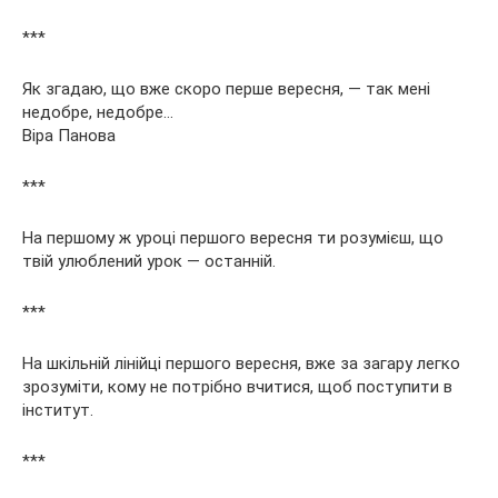
***
Як згадаю, що вже скоро перше вересня, — так мені
недобре, недобре…
Віра Панова
***
На першому ж уроці першого вересня ти розумієш, що
твій улюблений урок — останній.
***
На шкільній лінійці першого вересня, вже за загару легко
зрозуміти, кому не потрібно вчитися, щоб поступити в
інститут.
***