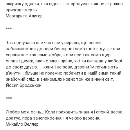
шкірянку одягти, і ти підеш, і ти зрозумієш, як не страшна
природі смерть.
Маргарита Алигер
***
Так відчуваєш все частіше у вересні, що всі ми
наближаємося до пори безмірної самотності душі, коли
справи все так само добре, коли все так само щирі
слова і думки, але колишні права, які ти вигадав у любові
до своїх друзів, — клич, і не зови, дзвони їм починають
в’янути, і більше не приємно побачити в іншій зими такий
знайомий слід, в знайомцях нових той же вічний світ.
Йосип Бродський
***
Любов моя, осінь… Коли приходить знання і спокій, весна
дратує, пора занепокоєння, і я чекаю вересня.
Михайло Веллер