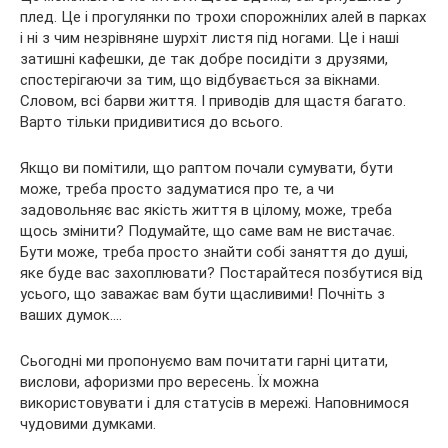
плед. Це і прогулянки по трохи спорожнілих алей в парках
і ні з чим незрівняне шурхіт листя під ногами. Це і наші
затишні кафешки, де так добре посидіти з друзями,
спостерігаючи за тим, що відбувається за вікнами.
Словом, всі барви життя. І приводів для щастя багато.
Варто тільки придивитися до всього.
Якщо ви помітили, що раптом почали сумувати, бути
може, треба просто задуматися про те, а чи
задовольняє вас якість життя в цілому, може, треба
щось змінити? Подумайте, що саме вам не вистачає.
Бути може, треба просто знайти собі заняття до душі,
яке буде вас захоплювати? Постарайтеся позбутися від
усього, що заважає вам бути щасливими! Почніть з
ваших думок….
Сьогодні ми пропонуємо вам почитати гарні цитати,
вислови, афоризми про вересень. Їх можна
використовувати і для статусів в мережі. Наповнимося
чудовими думками.