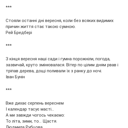
***
Стояли останні дні вересня, коли без всяких видимих
причин життя стає такою сумною.
Рей Бредбері
***
З кінця вересня наші сади і гумна порожніли, погода,
зазвичай, круто змінювалася. Вітер по цілим дням рвав і
тріпав дерева, дощі поливали їх з ранку до ночі.
Іван Бунін
***
Вже дихає серпень вереснем
І календар тасує масті…
А ми завжди чогось чекаємо:
То літа, зими, то… Щастя.
Людмила Рубцова