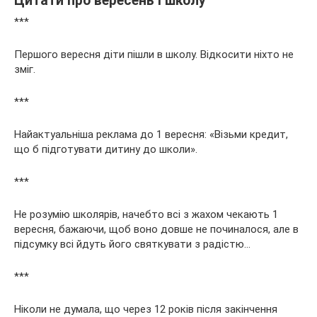
Цитати про вересень і школу
***
Першого вересня діти пішли в школу. Відкосити ніхто не
зміг.
***
Найактуальніша реклама до 1 вересня: «Візьми кредит,
що б підготувати дитину до школи».
***
Не розумію школярів, начебто всі з жахом чекають 1
вересня, бажаючи, щоб воно довше не починалося, але в
підсумку всі йдуть його святкувати з радістю…
***
Ніколи не думала, що через 12 років після закінчення