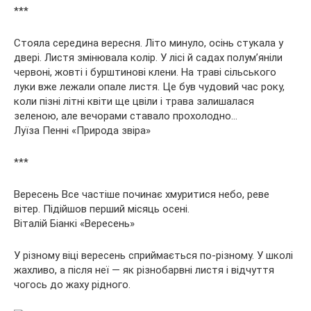
***
Стояла середина вересня. Літо минуло, осінь стукала у
двері. Листя змінювала колір. У лісі й садах полум’яніли
червоні, жовті і бурштинові клени. На траві сільського
луки вже лежали опале листя. Це був чудовий час року,
коли пізні літні квіти ще цвіли і трава залишалася
зеленою, але вечорами ставало прохолодно…
Луїза Пенні «Природа звіра»
***
Вересень Все частіше починає хмуритися небо, реве
вітер. Підійшов перший місяць осені.
Віталій Біанкі «Вересень»
У різному віці вересень сприймається по-різному. У школі
жахливо, а після неї — як різнобарвні листя і відчуття
чогось до жаху рідного.