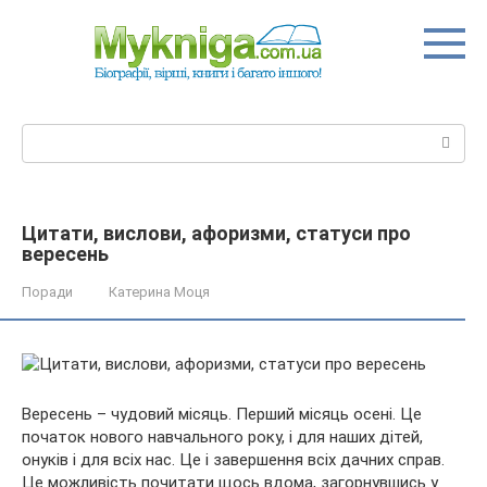
Перейти
до
вмісту
Пошук:
Цитати, вислови, афоризми, статуси про
вересень
Поради
Катерина Моця
Вересень – чудовий місяць. Перший місяць осені. Це
початок нового навчального року, і для наших дітей,
онуків і для всіх нас. Це і з
авершення всіх дачних справ.
Це можливість почитати щось вдома, загорнувшись у