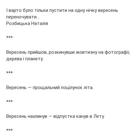
І варто було тільки пустити на одну нічку вересень
переночувати…
Розбицька Наталія
***
Вересень прийшов, розкинувши жовтизну на фотографії,
дерева і планету.
***
Вересень — прощальний поцілунок літа.
***
Вересень нахлинув — відпустка канув в Лету.
***