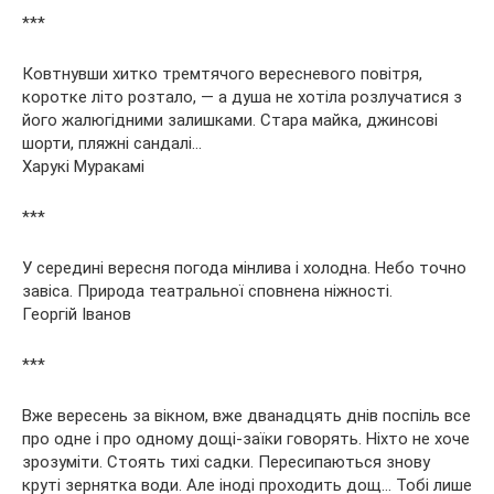
***
Ковтнувши хитко тремтячого вересневого повітря,
коротке літо розтало, — а душа не хотіла розлучатися з
його жалюгідними залишками. Стара майка, джинсові
шорти, пляжні сандалі…
Харукі Муракамі
***
У середині вересня погода мінлива і холодна. Небо точно
завіса. Природа театральної сповнена ніжності.
Георгій Іванов
***
Вже вересень за вікном, вже дванадцять днів поспіль все
про одне і про одному дощі-заїки говорять. Ніхто не хоче
зрозуміти. Стоять тихі садки. Пересипаються знову
круті зернятка води. Але іноді проходить дощ… Тобі лише