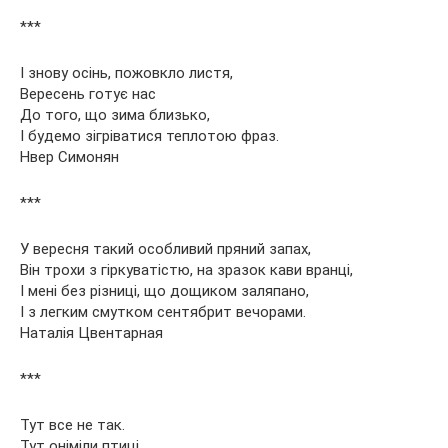
***
І знову осінь, пожовкло листя,
Вересень готує нас
До того, що зима близько,
І будемо зігріватися теплотою фраз.
Нвер Симонян
***
У вересня такий особливий пряний запах,
Він трохи з гіркуватістю, на зразок кави вранці,
І мені без різниці, що дощиком заляпано,
І з легким смутком сентябрит вечорами.
Наталія Цвентарная
***
Тут все не так.
Тут оніміли птиці.