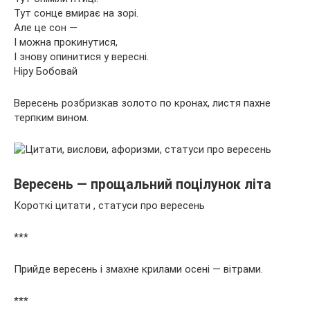
Тут сонце вмирає на зорі.
Але це сон —
І можна прокинутися,
І знову опинитися у вересні.
Ніру Бобовай
Вересень розбризкав золото по кронах, листя пахне
терпким вином.
Вересень — прощальний поцілунок літа
Короткі цитати , статуси про вересень
***
Прийде вересень і змахне крилами осені — вітрами.
***