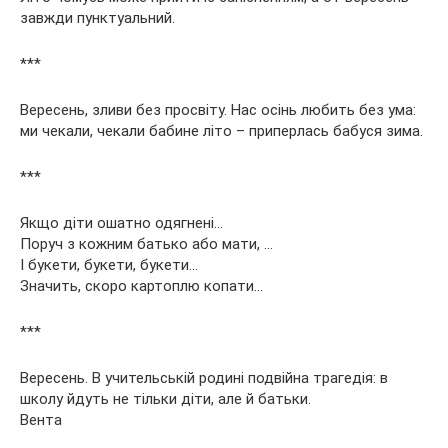
завжди пунктуальний.
***
Вересень, зливи без просвіту. Нас осінь любить без ума:
ми чекали, чекали бабине літо – приперлась бабуся зима.
***
Якщо діти ошатно одягнені…
Поруч з кожним батько або мати, …
І букети, букети, букети…
Значить, скоро картоплю копати…
***
Вересень. В учительській родині подвійна трагедія: в
школу йдуть не тільки діти, але й батьки.
Вента