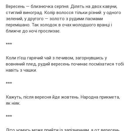
Вересень — близнючка серпня. Ділять на двох кавуни,
стиглий виноград. Колір волосся тільки різний: у одного
зелений, у другого — золото з рудими пасмами
перемішано. Так холодок в очах молодшого вранці і
ближче до ночі прослизає.
***
Коли п’єш гарячий чай з печивом, загорнувшись у
вовняний плед, рудий вересень починає посміхатися тобі
навіть з чашки.
***
Кажуть, після вересня йде жовтень. Народна прикмета,
як ніяк.
***
Літо чомусь може прийти із запізненням, а от вересень