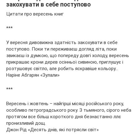
закохувати в себе поступово
Цитати про вересень книг
***
У вересня дивовижна здатність закохувати в себе
поступово. Поки ти переживаєш догляд літа, поки
звикаєш із думкою, що попереду довгі холоду, вересень
прикрашає крони дерев осінньої сивиною, приглушує і
розтушовує світло, але робить яскравіше кольору…
Наріне Абгарян «Зулали»
***
Вересень і жовтень – найгірші місяці російського року,
особливо петроградського року. З тьмяного, сірого неба
протягом все більш короткого дня безнастанно ллє
пронизливий дощ.
Джон Рід «Десять днів, які потрясли світ»