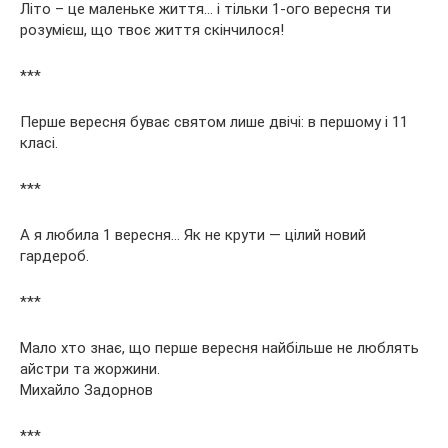
Літо – це маленьке життя… і тільки 1-ого вересня ти
розумієш, що твоє життя скінчилося!
***
Перше вересня буває святом лише двічі: в першому і 11
класі.
***
А я любила 1 вересня… Як не крути — цілий новий
гардероб.
***
Мало хто знає, що перше вересня найбільше не люблять
айстри та жоржини.
Михайло Задорнов
***