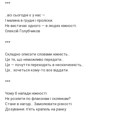
***
…всі сьогодні є у нас —
І малина в грудні і проліски.
Не вистачає одного — в людях ніжності.
Олексій Голубчиков
***
Складно описати словами ніжність…
Це те, що неможливо передати…
Це — почуття переходять в нескінченність…
Це… хочеться кому-то все віддати.
***
Чому б напади ніжності
Не розлити по флаконам і склянкам?
Стане в нагоді… Замолювати різкості.
Дозування: п’ять крапель на ранку.