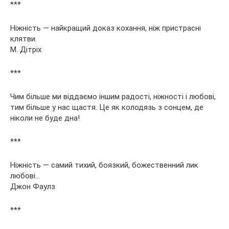
***
Ніжність — найкращий доказ кохання, ніж пристрасні
клятви.
М. Дітріх
***
Чим більше ми віддаємо іншим радості, ніжності і любові,
тим більше у нас щастя. Це як колодязь з сонцем, де
ніколи не буде дна!
***
Ніжність — самий тихий, боязкий, божественний лик
любові…
Джон Фаулз
***