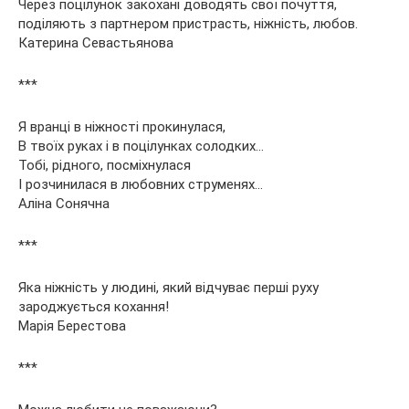
Через поцілунок закохані доводять свої почуття,
поділяють з партнером пристрасть, ніжність, любов.
Катерина Севастьянова
***
Я вранці в ніжності прокинулася,
В твоїх руках і в поцілунках солодких…
Тобі, рідного, посміхнулася
І розчинилася в любовних струменях…
Аліна Сонячна
***
Яка ніжність у людині, який відчуває перші руху
зароджується кохання!
Марія Берестова
***