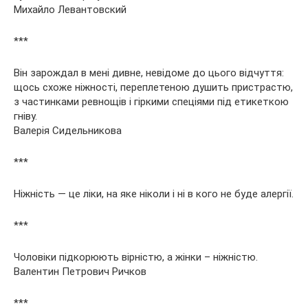
Михайло Левантовский
***
Він зарождал в мені дивне, невідоме до цього відчуття:
щось схоже ніжності, переплетеною душить пристрастю,
з частинками ревнощів і гіркими спеціями під етикеткою
гніву.
Валерія Сидельникова
***
Ніжність — це ліки, на яке ніколи і ні в кого не буде алергії.
***
Чоловіки підкорюють вірністю, а жінки – ніжністю.
Валентин Петрович Ричков
***