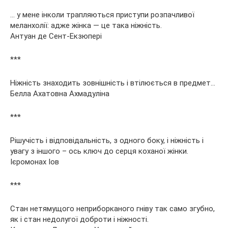
… у мене інколи трапляються приступи розпачливої
меланхолії: адже жінка — це така ніжність.
Антуан де Сент-Екзюпері
***
Ніжність знаходить зовнішність і втілюється в предмет…
Белла Ахатовна Ахмадуліна
***
Рішучість і відповідальність, з одного боку, і ніжність і
увагу з іншого – ось ключ до серця коханої жінки.
Ієромонах Іов
***
Стан нетямущого неприборканого гніву так само згубно,
як і стан недолугої доброти і ніжності.