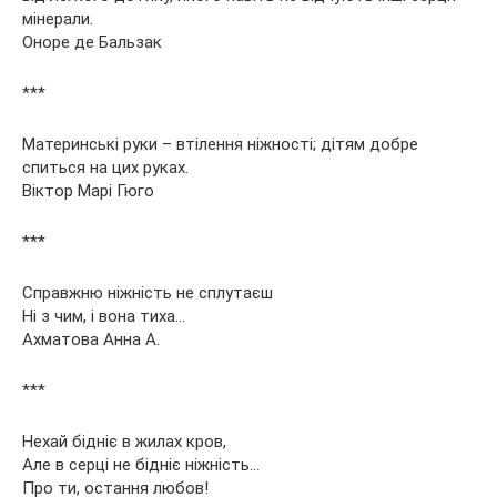
мінерали.
Оноре де Бальзак
***
Материнські руки – втілення ніжності; дітям добре
спиться на цих руках.
Віктор Марі Гюго
***
Справжню ніжність не сплутаєш
Ні з чим, і вона тиха…
Ахматова Анна А.
***
Нехай бідніє в жилах кров,
Але в серці не бідніє ніжність…
Про ти, остання любов!