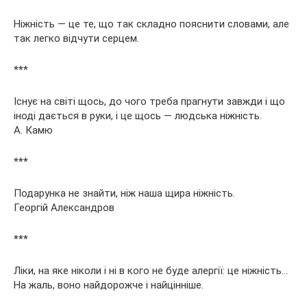
Ніжність — це те, що так складно пояснити словами, але
так легко відчути серцем.
***
Існує на світі щось, до чого треба прагнути завжди і що
іноді дається в руки, і це щось — людська ніжність.
А. Камю
***
Подарунка не знайти, ніж наша щира ніжність.
Георгій Александров
***
Ліки, на яке ніколи і ні в кого не буде алергії: це ніжність…
На жаль, воно найдорожче і найцінніше.