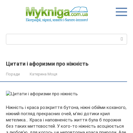
Перейти
до
вмісту
Пошук:
Цитати і афоризми про ніжність
Поради
Катерина Моця
Ніжність і краса розкриття бутона, ніжні обійми коханого,
ніжний погляд прекрасних очей, м’які дотики крил
метелика… Краса і наповненість життя була б порожня
без таких миттєвостей. У кого-то ніжність асоціюється
з любов’ю, для когось це неповторна краса природи. Але