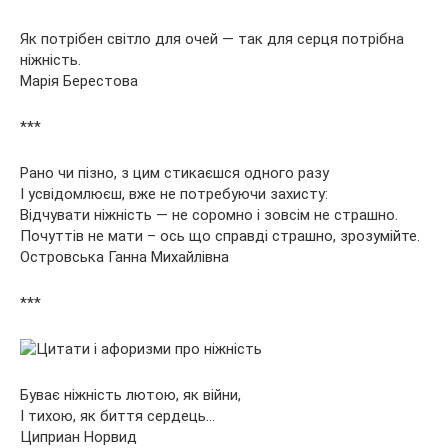
Як потрібен світло для очей — так для серця потрібна
ніжність.
Марія Берестова
***
Рано чи пізно, з цим стикаєшся одного разу
І усвідомлюєш, вже не потребуючи захисту:
Відчувати ніжність — не соромно і зовсім не страшно.
Почуттів не мати – ось що справді страшно, зрозумійте.
Островська Ганна Михайлівна
***
Буває ніжність лютою, як війни,
І тихою, як биття сердець…
Циприан Норвид