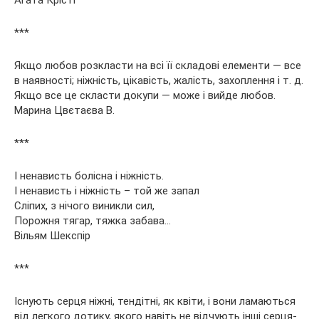
***
Якщо любов розкласти на всі її складові елементи — все
в наявності; ніжність, цікавість, жалість, захоплення і т. д.
Якщо все це скласти докупи — може і вийде любов.
Марина Цвєтаєва В.
***
І ненависть болісна і ніжність.
І ненависть і ніжність – той же запал
Сліпих, з нічого виникли сил,
Порожня тягар, тяжка забава…
Вільям Шекспір
***
Існують серця ніжні, тендітні, як квіти, і вони ламаються
від легкого дотику, якого навіть не відчують інші серця-