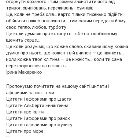
огорнути коханого і тим самим захистити його від
тривог, хвилювань, переживань і сумнівів…
Це, коли не треба слів… варто тільки тихенько підійти,
обійняти і ніжно поцілувати… тим самим передати йому
своє тепло, любов, турботу…
Це коли думаєш про кохану і в тебе по-особливому
щемить серце…
Це коли розумієш, що кожне слово, сказане йому, кожна
думка про нього, що кожен твій вчинок — це ніжність…
коли кожна твоя клітина — це ніжність… коли ти сама
перетворюєшся на ніжність…
Ірина Макаренко
Пропонуємо почитати на нашому сайті цитати і
афоризми на інші теми:
Цитати і афоризми про щастя
Цитати Альберта Ейнштейна
Цитати про квіти
Цитати і афоризми про ранок
Цитати і афоризми про музику
Цитати про море