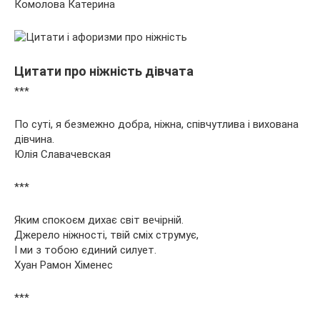
Комолова Катерина
Цитати про ніжність дівчата
***
По суті, я безмежно добра, ніжна, співчутлива і вихована
дівчина.
Юлія Славачевская
***
Яким спокоєм дихає світ вечірній.
Джерело ніжності, твій сміх струмує,
І ми з тобою єдиний силует.
Хуан Рамон Хіменес
***