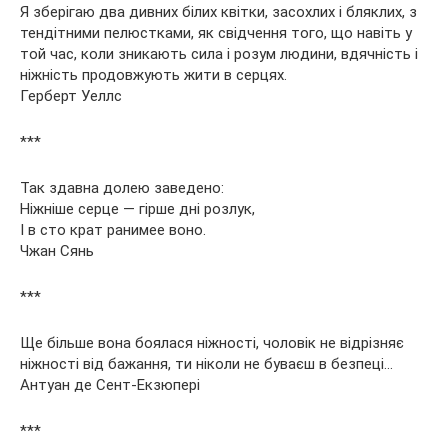
Я зберігаю два дивних білих квітки, засохлих і бляклих, з
тендітними пелюстками, як свідчення того, що навіть у
той час, коли зникають сила і розум людини, вдячність і
ніжність продовжують жити в серцях.
Герберт Уеллс
***
Так здавна долею заведено:
Ніжніше серце — гірше дні розлук,
І в сто крат ранимее воно.
Чжан Сянь
***
Ще більше вона боялася ніжності, чоловік не відрізняє
ніжності від бажання, ти ніколи не буваєш в безпеці…
Антуан де Сент-Екзюпері
***