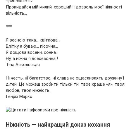
тривожність…
Прокидайся мій милий, хороший! і дозволь моєї ніжності
вільність…
***
Я весною така… квіткова…
Влітку я буваю… пісочна…
Я дощова восени, сонна…
Ну, а ніжна я всесезонна !
Тіна Аскольская
Ні честь, ні багатство, ні слава не ощасливлять дружину і
дітей. Це можеш зробити тільки ти, твоє краще «я», твоя
любов, твоя ніжність.
Генріх Маркс
Ніжність — найкращий доказ кохання