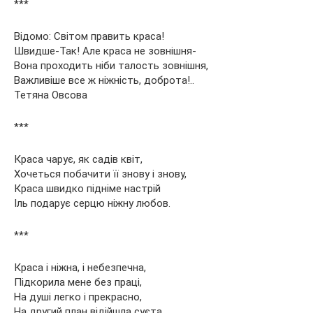
***
Відомо: Світом править краса!
Швидше-Так! Але краса не зовнішня-
Вона проходить ніби талость зовнішня,
Важливіше все ж ніжність, доброта!..
Тетяна Овсова
***
Краса чарує, як садів квіт,
Хочеться побачити її знову і знову,
Краса швидко підніме настрій
Іль подарує серцю ніжну любов.
***
Краса і ніжна, і небезпечна,
Підкорила мене без праці,
На душі легко і прекрасно,
На другий план відійшла суєта.