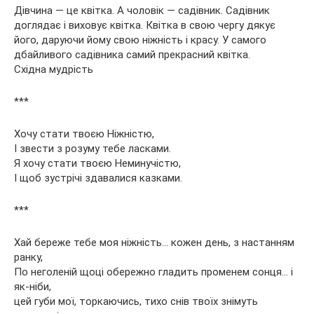
Дівчина — це квітка. А чоловік — садівник. Садівник
доглядає і виховує квітка. Квітка в свою чергу дякує
його, даруючи йому свою ніжність і красу. У самого
дбайливого садівника самий прекрасний квітка.
Східна мудрість
***
Хочу стати твоєю Ніжністю,
І звести з розуму тебе ласками.
Я хочу стати твоєю Неминучістю,
І щоб зустрічі здавалися казками.
***
Хай береже тебе моя ніжність… кожен день, з настанням
ранку,
По неголеній щоці обережно гладить променем сонця… і
як-ніби,
цей губи мої, торкаючись, тихо снів твоїх знімуть