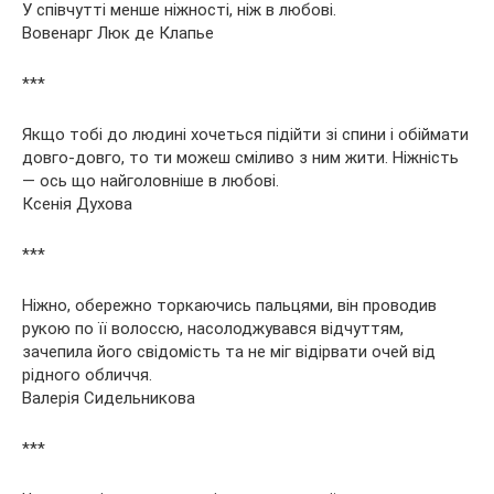
У співчутті менше ніжності, ніж в любові.
Вовенарг Люк де Клапье
***
Якщо тобі до людині хочеться підійти зі спини і обіймати
довго-довго, то ти можеш сміливо з ним жити. Ніжність
— ось що найголовніше в любові.
Ксенія Духова
***
Ніжно, обережно торкаючись пальцями, він проводив
рукою по її волоссю, насолоджувався відчуттям,
зачепила його свідомість та не міг відірвати очей від
рідного обличчя.
Валерія Сидельникова
***