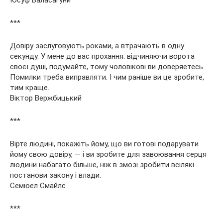
***
Довіру заслуговують роками, а втрачають в одну
секунду. У мене до вас прохання: відчиняючи ворота
своєї душі, подумайте, тому чоловікові ви доверяетесь.
Помилки треба виправляти. І чим раніше ви це зробите,
тим краще.
Віктор Вержбицький
***
Вірте людині, покажіть йому, що ви готові подарувати
йому свою довіру, — і ви зробите для завоювання серця
людини набагато більше, ніж в змозі зробити всілякі
постанови закону і влади.
Семюел Смайлс
***