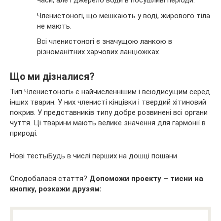
часи, але і джерело води в посушливі періоди.
Членистоногі, що мешкають у воді, жирового тіла
не мають.
Всі членистоногі є значущою ланкою в
різноманітних харчових ланцюжках.
Що ми дізналися?
Тип Членистоногі» є найчисленнішим і всюдисущим серед
інших тварин. У них членисті кінцівки і твердий хітиновий
покрив. У представників типу добре розвинені всі органи
чуття. Ці тварини мають велике значення для гармонії в
природі.
Нові тестыБудь в числі перших на дошці пошани
Сподобалася стаття?
Допоможи проекту – тисни на
кнопку, розкажи друзям: