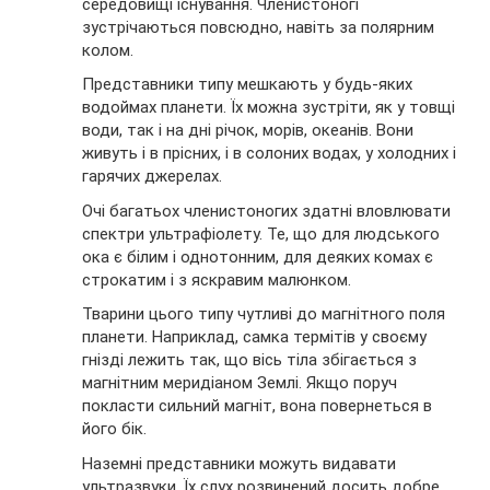
середовищі існування. Членистоногі
зустрічаються повсюдно, навіть за полярним
колом.
Представники типу мешкають у будь-яких
водоймах планети. Їх можна зустріти, як у товщі
води, так і на дні річок, морів, океанів. Вони
живуть і в прісних, і в солоних водах, у холодних і
гарячих джерелах.
Очі багатьох членистоногих здатні вловлювати
спектри ультрафіолету. Те, що для людського
ока є білим і однотонним, для деяких комах є
строкатим і з яскравим малюнком.
Тварини цього типу чутливі до магнітного поля
планети. Наприклад, самка термітів у своєму
гнізді лежить так, що вісь тіла збігається з
магнітним меридіаном Землі. Якщо поруч
покласти сильний магніт, вона повернеться в
його бік.
Наземні представники можуть видавати
ультразвуки. Їх слух розвинений досить добре,