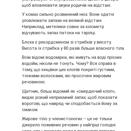
щоб вловлювати звуки родичів на відстані.
У комах сильно розвинений нюх. Вони здатні
уловлювати запахи на великій відстані.
Наприклад, метелики совки за кілометр
відчувають запах патоки на тарілці.
Блоха є рекордсменом зі стрибків у висоту.
Висота їх стрибка у 80 разів більше власного тіла.
Всім відомі водомірки, які живуть на воді прісних
водойм, ніколи не тонуть. Чому? Вся справа в
тому, що кінцівки цих клопів покриті густими,
тонкими волосками, які просочені жировим
речовиною.
Щитник, більш відомий як «смердючий клоп»,
видає різкий неприємний запах, щоб показати
ворогові, що навряд чи сподобається йому за
смаком.
Жирове тіло у членистоногих – це не тільки
джерело поживних речовин у найгірші голодні