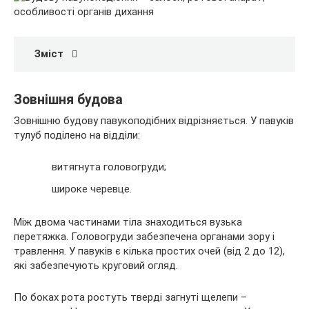
Зміст
Зовнішня будова
Зовнішню будову павукоподібних відрізняється. У павуків
тулуб поділено на
відділи:
витягнута головогруди;
широке черевце.
Між двома частинами тіла знаходиться вузька
перетяжка. Головогруди забезпечена органами зору і
травлення. У павуків є кілька простих очей (від 2 до 12),
які забезпечують круговий огляд.
По боках рота ростуть тверді загнуті щелепи –