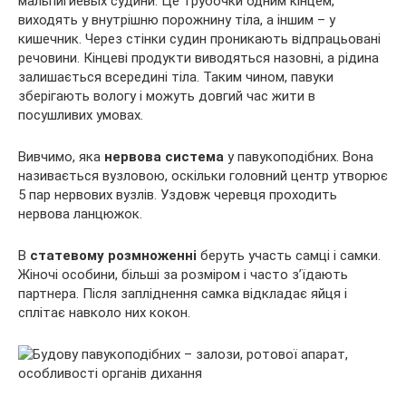
мальпигиевых судини. Це трубочки одним кінцем,
виходять у внутрішню порожнину тіла, а іншим – у
кишечник. Через стінки судин проникають відпрацьовані
речовини. Кінцеві продукти виводяться назовні, а рідина
залишається всередині тіла. Таким чином, павуки
зберігають вологу і можуть довгий час жити в
посушливих умовах.
Вивчимо, яка
нервова система
у павукоподібних. Вона
називається вузловою, оскільки головний центр утворює
5 пар нервових вузлів. Уздовж черевця проходить
нервова ланцюжок.
В
статевому розмноженні
беруть участь самці і самки.
Жіночі особини, більші за розміром і часто з’їдають
партнера. Після запліднення самка відкладає яйця і
сплітає навколо них кокон.