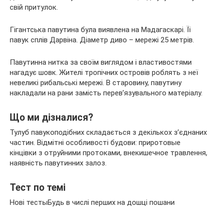
свій притулок.
Гігантська павутина була виявлена на Мадагаскарі. Її
павук сплів Дарвіна. Діаметр диво – мережі 25 метрів.
Павутинна нитка за своїм виглядом і властивостями
нагадує шовк. Жителі тропічних островів роблять з неї
невеликі рибальські мережі. В старовину, павутину
накладали на рани замість перев’язувального матеріалу.
Що ми дізналися?
Тулуб павукоподібних складається з декількох з’єднаних
частин. Відмітні особливості будови: приротовые
кінцівки з отруйними протоками, внекишечное травлення,
наявність павутинних залоз.
Тест по темі
Нові тестыБудь в числі перших на дошці пошани