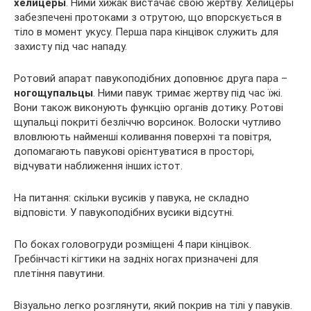
хелицеры
. Ними хижак вистачає свою жертву. Хелицеры
забезпечені протоками з отрутою, що впорскується в
тіло в момент укусу. Перша пара кінцівок служить для
захисту під час нападу.
Ротовий апарат павукоподібних доповнює друга пара –
ногощупальцы
. Ними павук тримає жертву під час їжі.
Вони також виконують функцію органів дотику. Ротові
щупальці покриті безліччю ворсинок. Волоски чутливо
вловлюють найменші коливання поверхні та повітря,
допомагають павукові орієнтуватися в просторі,
відчувати наближення інших істот.
На питання: скільки вусиків у павука, не складно
відповісти. У павукоподібних вусики відсутні.
По боках головогруди розміщені 4 пари кінцівок.
Гребінчасті кігтики на задніх ногах призначені для
плетіння павутини.
Візуально легко розглянути, який покрив на тілі у павуків.