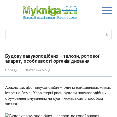
Перейти
до
вмісту
Пошук:
Будову павукоподібних – залози, ротової
апарат, особливості органів дихання
Поради
Катерина Моця
Арахноїди, або павукоподібні – одні із найдавніших живих
істот на Землі. Характерні риси будови павукоподібних
обумовлені існуванням на суші і хижацьким способом
життя.