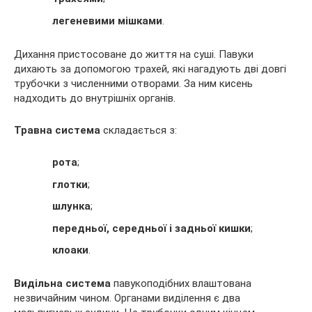
легеневими мішками
.
Дихання пристосоване до життя на суші. Павуки
дихають за допомогою трахей, які нагадують дві довгі
трубочки з численними отворами. За ним кисень
надходить до внутрішніх органів.
Травна система
складається з:
рота
;
глотки
;
шлунка
;
передньої, середньої і задньої кишки
;
клоаки
.
Видільна система
павукоподібних влаштована
незвичайним чином. Органами виділення є два