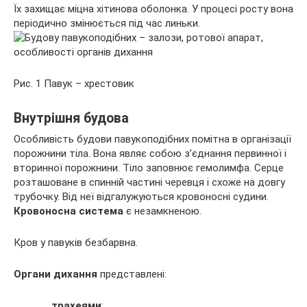
Їх захищає міцна хітинова оболонка. У процесі росту вона
періодично змінюється під час линьки.
Рис. 1 Павук – хрестовик
Внутрішня будова
Особливість будови павукоподібних помітна в організації
порожнини тіла. Вона являє собою з’єднання первинної і
вторинної порожнини. Тіло заповнює гемолимфа. Серце
розташоване в спинній частині черевця і схоже на довгу
трубочку. Від неї відгалужуються кровоносні судини.
Кровоносна система
є незамкненою.
Кров у павуків безбарвна.
Органи дихання
представлені:
трахеями
;