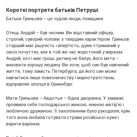
Короткі портрети батьків Петруші
Батьки Гриньова – це чудові люди, поміщики.
Отець Андрій – був чесним. Він відставний офіцер,
строгий, суворий чоловік з твердим характером. Гриньов
старший має рішучість і впертість, дуже стриманий у
своїх почуттях, але в той же час жорстокий у виразах.
Андрій, хоч і має гроші, дитину не балує, його мета –
виховати хорошу людину. Він хоче, щоб син був навчений
життя, тому замість Петербурга, де його син може
навчитися лише повесничеству і марнотратством,
відправляє хлопця в Ориенбург.
Мати Гриньова – Авдотья – бідна дворянка. У заміжжі
проявила себе господарської жінкою, ніжною матір’ю і
люблячою дружиною. Її захопленням було рукоділля, крім
того вона любила готувати страви російської кухні і
варити варення.