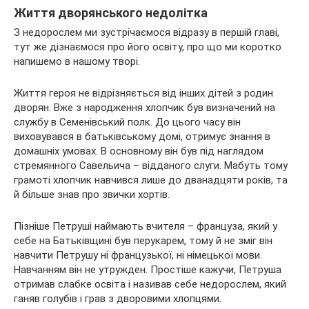
Життя
дворянського недолітка
З недорослем ми зустрічаємося відразу в першій главі,
тут же дізнаємося про його освіту, про що ми коротко
напишемо в нашому творі.
Життя героя не відрізняється від інших дітей з родин
дворян. Вже з народження хлопчик був визначений на
службу в Семенівський полк. До цього часу він
виховувався в батьківському домі, отримує знання в
домашніх умовах. В основному він був під наглядом
стремянного Савельича – відданого слуги. Мабуть тому
грамоті хлопчик навчився лише до дванадцяти років, та
й більше знав про звички хортів.
Пізніше Петруші наймають вчителя – француза, який у
себе на Батьківщині був перукарем, тому й не зміг він
навчити Петрушу ні французької, ні німецької мови.
Навчанням він не утружден. Простіше кажучи, Петруша
отримав слабке освіта і називав себе недорослем, який
ганяв голубів і грав з дворовими хлопцями.