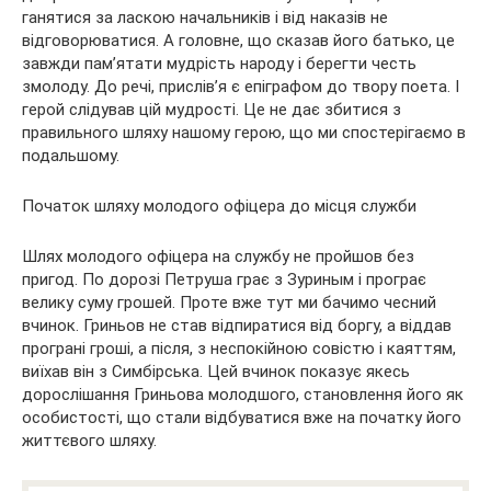
ганятися за ласкою начальників і від наказів не
відговорюватися. А головне, що сказав його батько, це
завжди пам’ятати мудрість народу і берегти честь
змолоду. До речі, прислів’я є епіграфом до твору поета. І
герой слідував цій мудрості. Це не дає збитися з
правильного шляху нашому герою, що ми спостерігаємо в
подальшому.
Початок шляху молодого офіцера до місця служби
Шлях молодого офіцера на службу не пройшов без
пригод. По дорозі Петруша грає з Зуриным і програє
велику суму грошей. Проте вже тут ми бачимо чесний
вчинок. Гриньов не став відпиратися від боргу, а віддав
програні гроші, а після, з неспокійною совістю і каяттям,
виїхав він з Симбірська. Цей вчинок показує якесь
дорослішання Гриньова молодшого, становлення його як
особистості, що стали відбуватися вже на початку його
життєвого шляху.