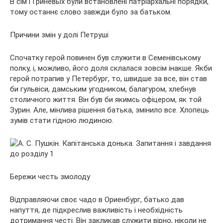
В сім’ї Гриневых були встановлені патріархальні порядки,
тому останнє слово завжди було за батьком.
Причини змін у долі Петруші
Спочатку герой повинен був служити в Семенівському
полку, і, можливо, його доля склалася зовсім інакше. Якби
герой потрапив у Петербург, то, швидше за все, він став
би гульвіси, дамським угодником, балагуром, хлебнув
столичного життя. Він був би якимсь офіцером, як той
Зурин. Але, мінлива рішення батька, змінило все. Хлопець
зумів стати гідною людиною.
Бережи честь змолоду
Відправляючи своє чадо в Ориенбург, батько дав
напуття, де підкреслив важливість і необхідність
дотримання честі. Він закликав служити вірно, ніколи не