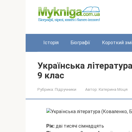
Перейти
до
вмісту
Історія
Біографії
Короткий змі
Українська літератур
9 клас
Рубрика:
Підручники
Автор:
Катерина Моця
Рік:
дві тисячі сімнадцять