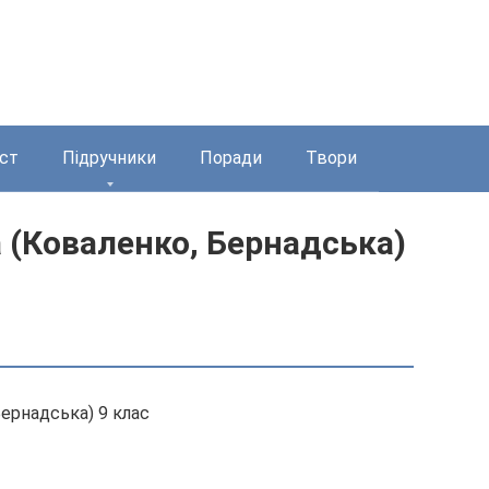
ст
Підручники
Поради
Твори
а (Коваленко, Бернадська)