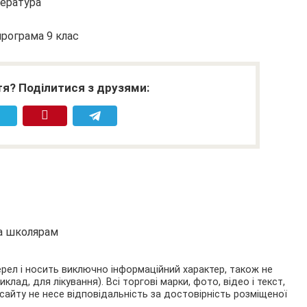
тература
програма 9
клас
я? Поділитися з друзями:
та школярам
ерел і носить виключно інформаційний характер, також не
ад, для лікування). Всі торгові марки, фото, відео і текст,
сайту не несе відповідальність за достовірність розміщеної