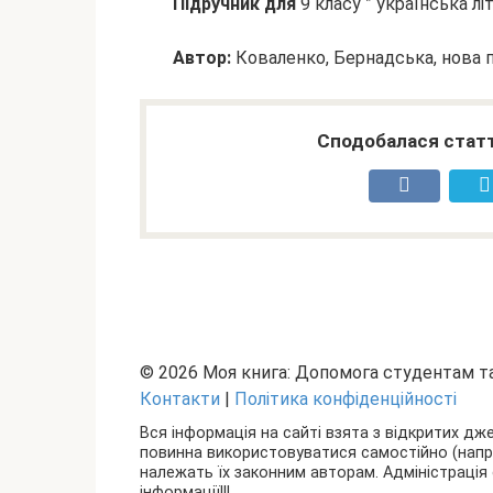
Підручник для
9 класу ” українська лі
Автор:
Коваленко, Бернадська, нова 
Сподобалася статт
© 2026 Моя книга: Допомога студентам 
Контакти
|
Політика конфіденційності
Вся інформація на сайті взята з відкритих дж
повинна використовуватися самостійно (наприкл
належать їх законним авторам. Адміністрація 
інформації!!!