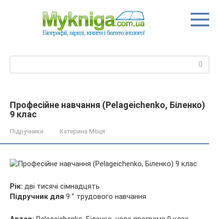
Перейти
до
вмісту
Пошук:
Професійне навчання (Pelageichenko, Біленко)
9 клас
Підручники
Катерина Моця
Рік:
дві тисячі сімнадцять
Підручник для
9 ” трудового навчання
Автор:
Pelageichenko, Біленко, нова програма 9
клас