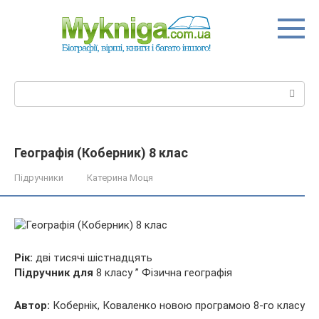
Перейти
до
вмісту
Пошук:
Географія (Коберник) 8 клас
Підручники
Катерина Моця
Рік:
дві тисячі шістнадцять
Підручник для
8 класу ” Фізична географія
Автор:
Кобернік, Коваленко новою програмою 8-го
класу