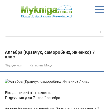
Перейти
до
вмісту
Пошук:
Алгебра (Кравчук, саморобних, Янченко) 7
клас
Підручники
Катерина Моця
Рік:
дві тисячі п’ятнадцять
Підручник для
7 клас ” алгебра
Автор:
Кравчук, саморобних, Янченко, нова програма 7