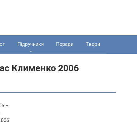
ст
Підручники
Поради
Твори
лас Клименко 2006
06 –
н