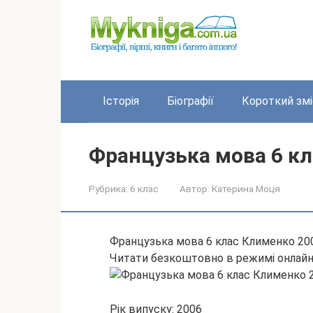
Перейти
до
вмісту
Історія
Біографії
Короткий змі
Французька мова 6 к
Рубрика:
6 клас
Автор:
Катерина Моця
Французька мова 6 клас Клименко 20
Читати безкоштовно в режимі онлай
Рік випуску: 2006