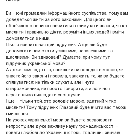
Ви – юні громадяни інформаційного суспільства, тому вам
доведеться жити за його законами. Для цього ви
обов’язково повинні навчитися отримувати знання, чітко
мислити і правильно діяти, розуміти інших людей і вміти
домовлятися з ними.
Цього
навчить вас цей підручник. А ще він буде
допомагати вам стати успішними, незалежними та
щасливими. Ви здивовані? Думаєте, при чому тут
підручник української мови?
А адже саме від того, наскільки ви володієте мовою, як
знаєте його закони і правила, залежить те, як ви будете
спілкуватися: не тільки слухати, але і чути
співрозмовника, не просто говорити, а й логічно і
переконливо викладати свої думки.
І ще – тільки той, хто володіє мовою, здатний чітко
мислити! Тому підручник Глазовий буде вчити вас також
і мислення.
На уроках української мови ви будете засвоювати
непросту, але дуже важливу науку громадянськості –
поваги і любові до України, її історії, традицій і звичаїв