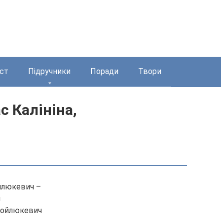
ст
Підручники
Поради
Твори
с Калініна,
ойлюкевич –
н