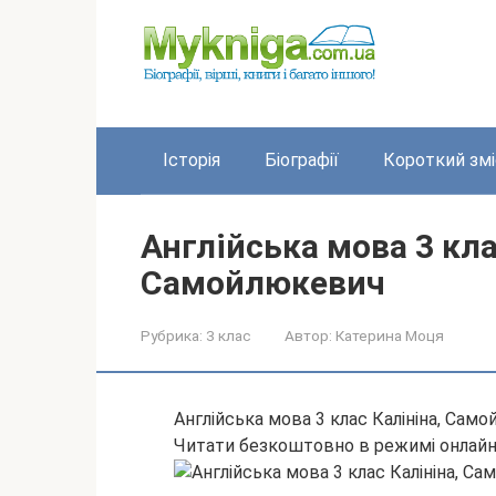
Перейти
до
вмісту
Історія
Біографії
Короткий змі
Англійська мова 3 кла
Самойлюкевич
Рубрика:
3 клас
Автор:
Катерина Моця
Англійська мова 3 клас Калініна, Сам
Читати безкоштовно в режимі онлай