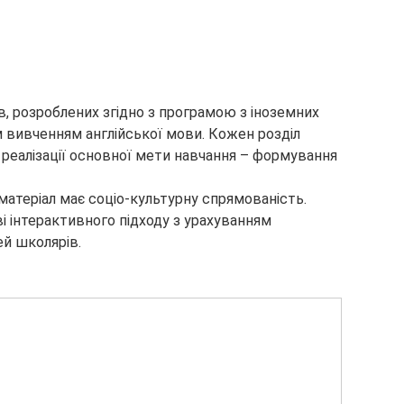
ів, розроблених згідно з програмою з іноземних
м вивченням англійської мови. Кожен розділ
 реалізації основної мети навчання – формування
матеріал має соціо-культурну спрямованість.
ві інтерактивного підходу з урахуванням
ей школярів.