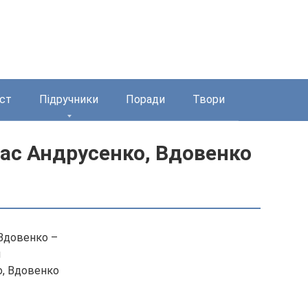
ст
Підручники
Поради
Твори
лас Андрусенко, Вдовенко
 Вдовенко –
н