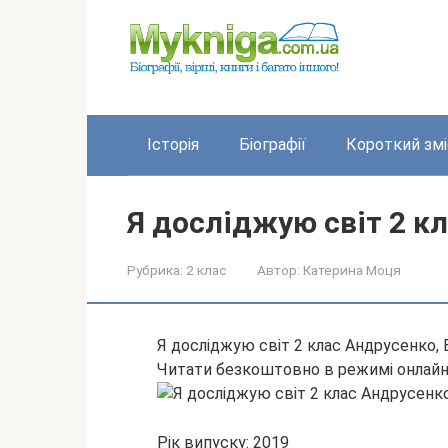
Перейти
до
вмісту
Історія
Біографії
Короткий змі
Я досліджую світ 2 к
Рубрика:
2 клас
Автор:
Катерина Моця
Я досліджую світ 2 клас Андрусенко,
Читати безкоштовно в режимі онлай
Рік випуску: 2019