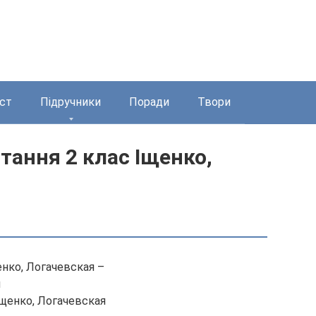
ст
Підручники
Поради
Твори
тання 2 клас Іщенко,
енко, Логачевская –
н