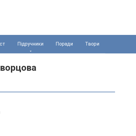
ст
Підручники
Поради
Твори
кворцова
н