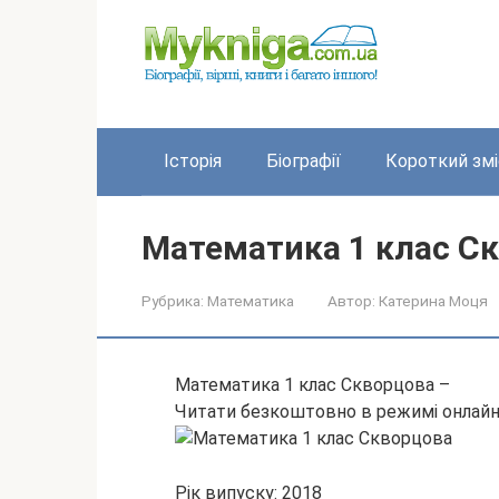
Перейти
до
вмісту
Історія
Біографії
Короткий змі
Математика 1 клас С
Рубрика:
Математика
Автор:
Катерина Моця
Математика 1 клас Скворцова –
Читати безкоштовно в режимі онлай
Рік випуску: 2018