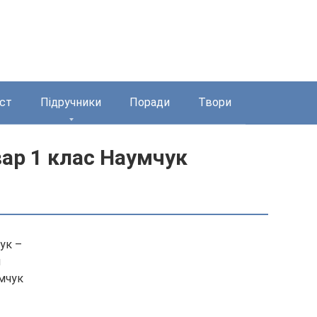
ст
Підручники
Поради
Твори
вар 1 клас Наумчук
ук –
н