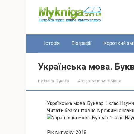
Перейти
до
вмісту
Історія
Біографії
Короткий змі
Українська мова. Бук
Рубрика:
Буквар
Автор:
Катерина Моця
Українська мова. Буквар 1 клас Наумч
Читати безкоштовно в режимі онлай
Рік випуску: 2018