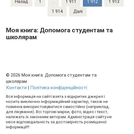
Назад
1
…
1 911
1 912
1 913
записів
1 914
Далі
Моя книга: Допомога студентам та
школярам
© 2026 Моя книга: Допомога студентам та
школярам
Контакти
|
Політика конфіденційності
Вся інформація на сайті взята з відкритих джерел і
носить виключно інформаційний характер, також не
повинна використовуватися самостійно (наприклад,
для лікування). Всі торгові марки, фото, відео і текст,
належать їх законним авторам. Адміністрація сайту не
несе відповідальність за достовірність розміщеної
інформації!!!