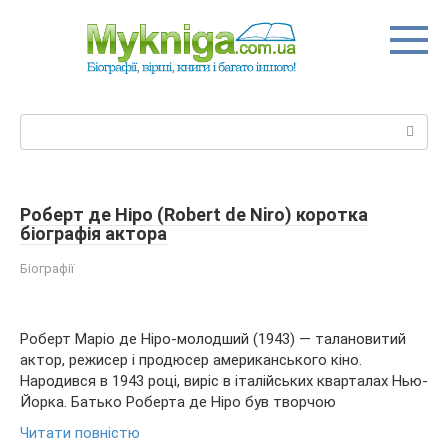
Перейти
до
вмісту
Пошук:
Роберт де Ніро (Robert de Niro) коротка
біографія актора
Біографії
Роберт Маріо де Ніро-молодший (1943) — талановитий
актор, режисер і продюсер американського кіно.
Народився в 1943 році, виріс в італійських кварталах Нью-
Йорка. Батько Роберта де Ніро був творчою
Читати повністю