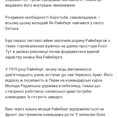
видавало його внутрішнє хвилювання.
Розуміння необхідності боротьби, самовладання —
всьому цьому молодий Ян Райнберг навчився у свого
батька.
Бурі першої світової війни захопили родину Райнбергов з
тихих торнякалнских вуличок на далекі простори Росії.
Тут в умовах революції почав формуватися мужній
характер юнака Яна Райнберга.
У 1919 році Райнберг, якому ледь виповнилося
дев’ятнадцять років, вступає до лав Червоної Армії. Його
відразу ж посилають в Пермі на командирські курси.
Молода Радянська держава в небезпеці, тільки що
створеної робітничо-селянської армії потрібні
командири. Їх готують швидко.
Вже через кілька місяців Райнберг відправляється на
фронт заступником командира роти. У запеклих боях