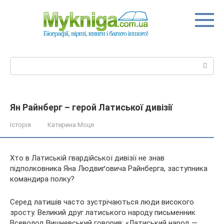
Перейти
до
вмісту
Пошук:
Ян Райнберг – герой Латиської дивізії
Історія
Катерина Моця
Хто в Латиській гвардійської дивізії не знав
підполковника Яна Людвиґовича Райнберга, заступника
командира полку?
Серед латишів часто зустрічаються люди високого
зросту. Великий друг латиського народу письменник
Всеволод Вишневський говорив: «Латиський народ —