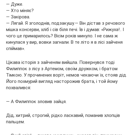
— Дуже.
— Хто міняє?
— Закірова.
— Лягай. Я зголоднів, подзакушу.— Він дістав з речового
мішка консерви, хліб і сів біля печі. Їв і думав: «Рижуха!.. І
чого це примарилось? Вісім років минуло. І не сама ж
кинулася у вир, вовки загнали. В те літо я в лісі зайченя
спіймав».
Цікава історія з зайченям вийшла. Повернувся тоді
Филиппок з лісу з Артемом, своїм дружком, і братом
Тімкою. У прочинених воріт, немов чекаючи їх, стояв дід.
Його похмурий вигляд насторожив брата, і той йому
похвалився:
— А Филиппок зловив зайця.
Дід, хитрий, строгий, рідко ласкавий, поманив хлопців
пальцем.