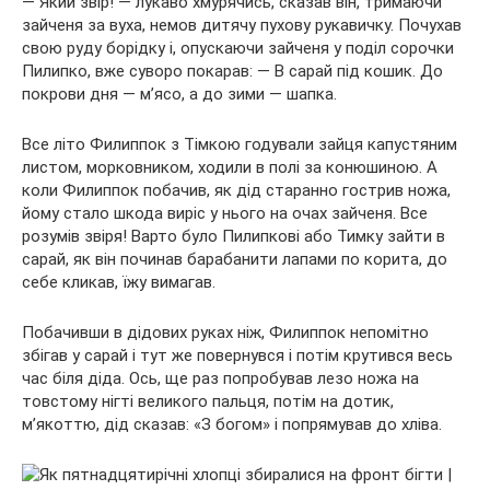
— Який звір! — лукаво хмурячись, сказав він, тримаючи
зайченя за вуха, немов дитячу пухову рукавичку. Почухав
свою руду борідку і, опускаючи зайченя у поділ сорочки
Пилипко, вже суворо покарав: — В сарай під кошик. До
покрови дня — м’ясо, а до зими — шапка.
Все літо Филиппок з Тімкою годували зайця капустяним
листом, морковником, ходили в полі за конюшиною. А
коли Филиппок побачив, як дід старанно гострив ножа,
йому стало шкода виріс у нього на очах зайченя. Все
розумів звіря! Варто було Пилипкові або Тимку зайти в
сарай, як він починав барабанити лапами по корита, до
себе кликав, їжу вимагав.
Побачивши в дідових руках ніж, Филиппок непомітно
збігав у сарай і тут же повернувся і потім крутився весь
час біля діда. Ось, ще раз попробував лезо ножа на
товстому нігті великого пальця, потім на дотик,
м’якоттю, дід сказав: «З богом» і попрямував до хліва.