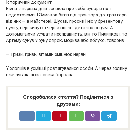
Війна з перших днів заявила про себе суворістю і
недостачами. І Зимаков бігав від трактора до трактора,
від них — в майстерні. Шукав, просив і ніс у брезентову
сумку, перекинутої через плече, деталі хлопцям. А
допомагаючи усувати несправність, він то Пилипкові, то
Артему сунув у руку огірок, морква або яблуко, говорив:
— Гризи, гризи, вітамін зміцнює нерви.
У хлопців в усмішці розтягувалися особи. А через годину
вже лягала нова, свіжа борозна.
Сподобалася стаття? Поділитися з
друзями: