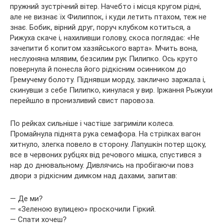
пружний зустрічний вітер. Начебто і місця кругом рідні,
але не визнає їх Филиппок, і куди летить птахом, теж не
знає. Бобик, вірний друг, поруч клубком котиться, а
Рижуха скаче і, нахиливши голову, скоса поглядає: «Не
зачепити б копитом хазяйського варта». Мчить вона,
неслухняна млявим, безсилим рук Пилипко. Ось круто
повернула й понесла його рідкісним осинником до
Гремучему болоту. Піднявши морду, заклично заржала і,
скинувши з себе Пилипко, кинулася у вир. Іржання Рыжухи
перейшло в пронизливий свист паровоза.
По рейках сильніше і частіше загриміли колеса.
Промайнула піднята рука семафора. На стрілках вагон
хитнуло, злегка повело в сторону. Лапушкін потер щоку,
все в червоних рубцях від речового мішка, спустився з
нар до днювальному. Дивлячись на пробігаючи повз
двори з рідкісним димком над дахами, запитав:
— Де ми?
— «Зеленою вулицею» проскочили Гіркий.
— Спати хочеш?