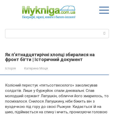
Перейти
до
вмісту
Пошук:
Як п’ятнадцятирічні хлопці збиралися на
фронт бігти | Історичний документ
Історія
Катерина Моця
Колісний перестук «пятьсотвеселого» заколисував
солдатів. Лише у буржуйок спали днювальні. Спав
молодший сержант Лапушкін, обличчя його хмарилось, то
посміхалося. Снилося Лапушкину, ніби біжить він з
вуздечкою під гору до своєї Рыжухе. Кидається їй на
шию, підіймається
на спину і мчить, пронизуючи головою