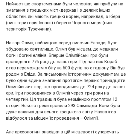
Найчастіше спортсменами були чоловіки, які прибули на
змагання з грецьких міст-держав і з деяких інших
областей, які мають грецькі корені, наприклад, з Іберії
(нині територія Іспанії) і берегів Чорного моря (нині
територія Туреччини).
На горі Олімп, найвищою серед височин Еллади, було
збудовано святилище. Олімп був місцем, де мешкали
боги і богині еллінів. Вперше Олімпійські ігри були
проведені в 776 році до нашої ери. Під час них Корэб
став переможцем у бігу на 600 футів по стадіону. Він був
родом з Еліди. За письмовим історичним документам, це
було одне єдине змагання протягом перших тринадцяти
Олімпійських ігор, що проводилися до 724 року до нашої
ери. Ігри проводилися в Олімпії через три роки на
четвертий. Ця традиція була незмінною протягом 12
сторіч. Всього греки провели 293 Олімпіади. Вони були
дуже важливі для всього грецького світу. Назва ігор
відбулося за місцем їх проведення – Олімпії.
Але археологічні знахідки в цій місцевості суперечать