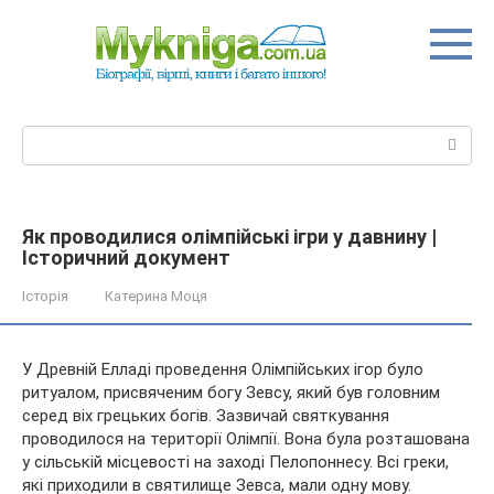
Перейти
до
вмісту
Пошук:
Як проводилися олімпійські ігри у давнину |
Історичний документ
Історія
Катерина Моця
У Древній Елладі проведення Олімпійських ігор було
ритуалом, присвяченим богу Зевсу, який був головним
серед віх грецьких богів. Зазвичай святкування
проводилося на території Олімпії. Вона була розташована
у сільській місцевості на заході Пелопоннесу. Всі греки,
які
приходили в святилище Зевса, мали одну мову.