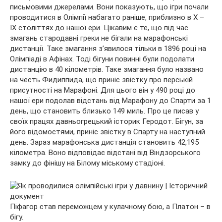
письмовими джерелами. Вони показують, що ігри почали
проводитися в Олімпії набагато раніше, приблизно в X –
IX століттях до нашої ери. Цікавим є те, що під час
змагань стародавні греки не бігали на марафонські
дистанції. Таке змагання з’явилося тільки в 1896 році на
Олімпіаді в Афінах. Тоді бігуни повинні були подолати
дистанцію в 40 кілометрів. Таке змагання було названо
на честь Фидиппида, що приніс звістку про перській
присутності на Марафоні. Для цього він у 490 році до
нашої ери подолав відстань від Марафону до Спарти за 1
день, що становить близько 149 миль. Про це писав у
своїх працях давньогрецький історик Геродот. Бігун, за
його відомостями, приніс звістку в Спарту на наступний
день. Зараз марафонська дистанція становить 42,195
кілометра. Воно відповідає відстані від Віндзорського
замку до фінішу на Білому міському стадіоні.
Піфагор став переможцем у кулачному бою, а Платон – в
бігу.