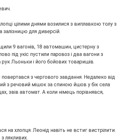
евич.
лопці цілими днями возилися з виплавкою толу з
 залізницю для диверсій.
нищили 9 вагонів, 18 автомашин, цистерну з
во під укіс пустили паровоз і два вагони з
 рук Льоньки і його бойових товаришів.
 повертався з чергового завдання. Недалеко від
кий з речовий мішок за спиною йшов у бік села
х, звів автомат. А коли німець порівнявся,
я на хлопця. Леонід навіть не встиг вистрілити.
 з лякливих.