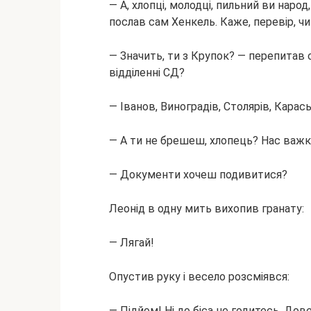
— А, хлопці, молодці, пильний ви наро
послав сам Хенкель. Каже, перевір, чи
— Значить, ти з Крупок? — перепитав 
відділенні СД?
— Іванов, Виноградів, Столярів, Кара
— А ти не брешеш, хлопець? Нас важк
— Документи хочеш подивитися?
Леонід в одну мить вихопив гранату:
— Лягай!
Опустив руку і весело розсміявся:
— Підйом! Ні до біса не годитесь. До