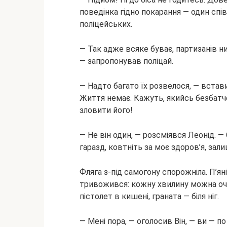
поведінка гідно покарання — один спів
поліцейських.
— Так адже всяке буває, партизанів ни
— запропонував поліцай.
— Надто багато їх розвелося, — встав
Життя немає. Кажуть, якийсь безбатче
зловити його!
— Не він один, — розсміявся Леонід. — Є 
гаразд, ковтніть за моє здоров’я, зали
Фляга з-під самогону спорожніла. П’яні
тривожився: кожну хвилину можна очік
пістолет в кишені, граната — біля ніг.
— Мені пора, — оголосив Він, — ви — по