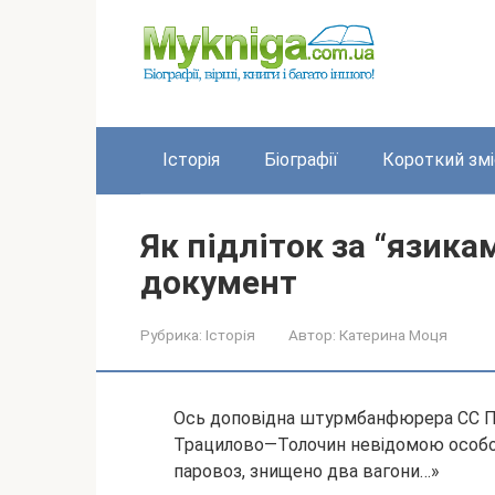
Перейти
до
вмісту
Історія
Біографії
Короткий змі
Як підліток за “язика
документ
Рубрика:
Історія
Автор:
Катерина Моця
Ось доповідна штурмбанфюрера СС Пау
Трацилово—Толочин невідомою особо
паровоз, знищено два вагони…»