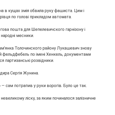
 в кущах змія обвила руку фашиста. Цим і
рівця по голові прикладом автомата.
гова пошта для Шепелевичского гарнізону і
 народні месники.
Кам’янка Толочинского району Лукашевич знову
й фельдфебель по імені Хенкель, документами
я партизанські розвідники.
дира Сергія Жунина.
— сам потрапив у руки ворогів. Було це так.
невеликому ліску, за яким починалося залізничне