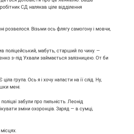
робітник СД налякав ціле відділення
ні розвелося. Візьми ось флягу самогону і мовчи,
ив поліцейський, мабуть, старший по чину. —
нко з-під Ухвали займається залізницею. От би
ціла група. Ось я і хочу напасти на її слід. Ну,
шки мені.
 поліцаї забули про пильність. Леонід
увати зміни охоронців. Заряд — в сумці,
 місцях.