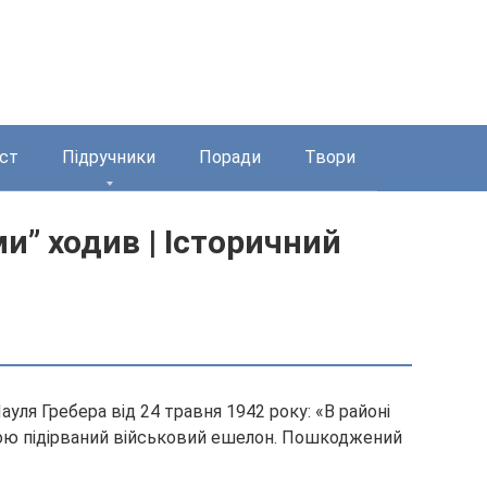
ст
Підручники
Поради
Твори
ми” ходив | Історичний
ля Гребера від 24 травня 1942 року: «В районі
ю підірваний військовий ешелон. Пошкоджений