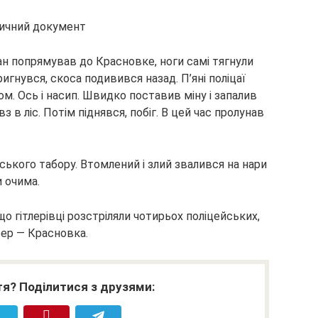
зан попрямував до Красновке, ноги самі тягнули
ригнувся, скоса подивився назад. П’яні поліцаї
ом. Ось і насип. Швидко поставив міну і запалив
 в ліс. Потім піднявся, побіг. В цей час пролунав
ського табору. Втомлений і злий звалився на нари
и очима.
що гітлерівці розстріляли чотирьох поліцейських,
бер — Красновка.
я? Поділитися з друзями: