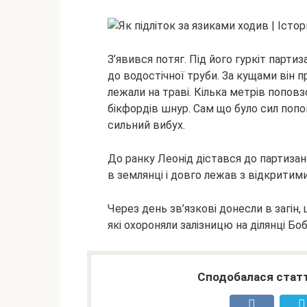
З’явився потяг. Під його гуркіт парти
до водостічної труби. За кущами він п
лежали на траві. Кілька метрів поповз
бікфордів шнур. Сам що було сил поповз
сильний вибух.
До ранку Леонід дістався до партизан
в землянці і довго лежав з відкритим
Через день зв’язкові донесли в загін, 
які охороняли залізницю на ділянці Бо
Сподобалася статт