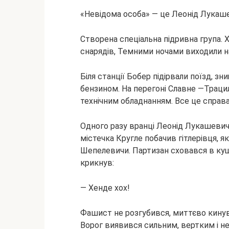
«Невідома особа» — це Леонід Лукаш
Створена спеціальна підривна група.
Х
снарядів, Темними ночами виходили на
Біля станції Бобер підірвали поїзд, з
бензином. На перегоні Славне —Трацило
технічним обладнанням. Все це справа
Одного разу вранці Леонід Лукашевич
містечка Кругле побачив гітлерівця, я
Шепелевичи. Партизан сховався в куща
крикнув:
— Хенде хох!
Фашист не розгубився, миттєво кинувс
Ворог виявився сильним, вертким і не