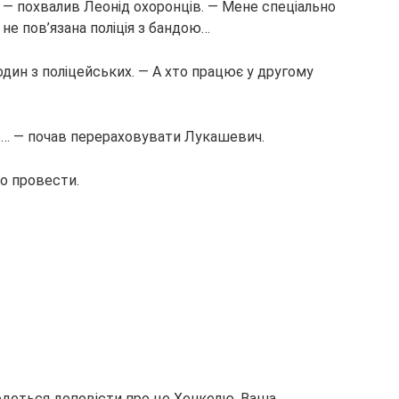
д, — похвалив Леонід охоронців. — Мене спеціально
 не пов’язана поліція з бандою…
один з поліцейських. — А хто працює у другому
сь… — почав перераховувати Лукашевич.
о провести.
ведеться доповісти про це Хенкелю. Ваша