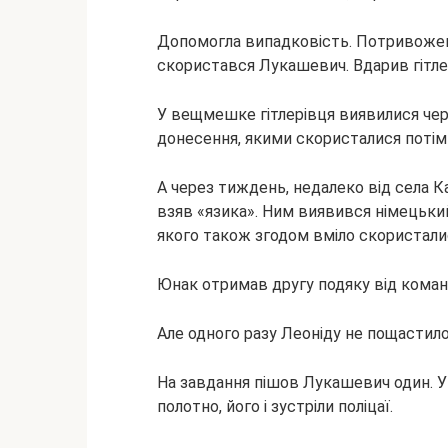
Допомогла випадковість. Потривожена
скористався Лукашевич. Вдарив гітле
У вещмешке гітлерівця виявилися чер
донесення, якими скористалися потім
А через тиждень, недалеко від села 
взяв «язика». Ним виявився німецьки
якого також згодом вміло скористалис
Юнак отримав другу подяку від коман
Але одного разу Леоніду не пощастило 
На завдання пішов Лукашевич один. У 
полотно, його і зустріли поліцаї.