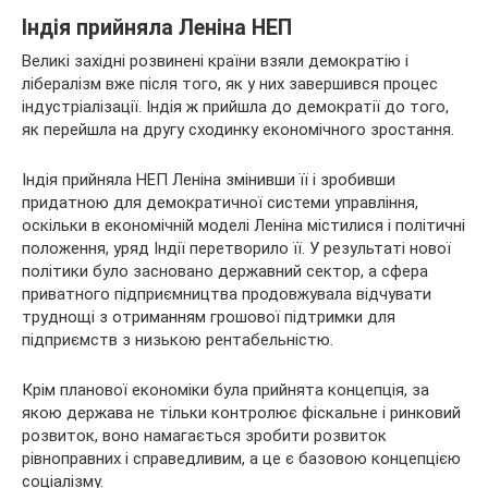
Індія прийняла Леніна НЕП
Великі західні розвинені країни взяли демократію і
лібералізм вже після того, як у них завершився процес
індустріалізації. Індія ж прийшла до демократії до того,
як перейшла на другу сходинку економічного зростання.
Індія прийняла НЕП Леніна змінивши її і зробивши
придатною для демократичної системи управління,
оскільки в економічній моделі Леніна містилися і політичні
положення, уряд Індії перетворило її. У результаті нової
політики було засновано державний сектор, а сфера
приватного підприємництва продовжувала відчувати
труднощі з отриманням грошової підтримки для
підприємств з низькою рентабельністю.
Крім планової економіки була прийнята концепція, за
якою держава не тільки контролює фіскальне і ринковий
розвиток, воно намагається зробити розвиток
рівноправних і справедливим, а це є базовою концепцією
соціалізму.