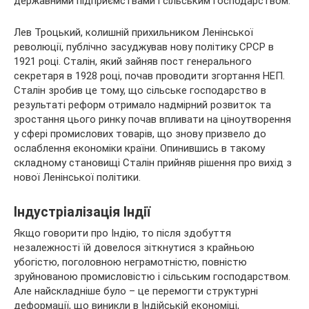
державними підприємствами і сільським господарством.
Лев Троцький, колишній прихильником Ленінської
революції, публічно засуджував нову політику СРСР в
1921 році. Сталін, який зайняв пост генерального
секретаря в 1928 році, почав проводити згортання НЕП.
Сталін зробив це тому, що сільське господарство в
результаті реформ отримало надмірний розвиток та
зростання цього ринку почав впливати на ціноутворення
у сфері промислових товарів, що знову призвело до
ослаблення економіки країни. Опинившись в такому
складному становищі Сталін прийняв рішення про вихід з
нової Ленінської політики.
Індустріалізація Індії
Якщо говорити про Індію, то після здобуття
незалежності їй довелося зіткнутися з крайньою
убогістю, поголовною неграмотністю, повністю
зруйнованою промисловістю і сільським господарством.
Але найскладніше було – це перемогти структурні
деформації, що виникли в Індійській економіці,