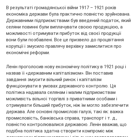
В результаті громадянської війни 1917 – 1921 років
економіка держави була практично повністю зруйнована.
Державними підприємствами був введений податок, який
селяни повинні були виплачувати своєю продукцією, а
можливості отримувати прибуток від своєї продукції
вони були позбавлені. Все це призвело до процвітання
корупції і змусило правлячу верхівку замислитися про
економічні реформи.
Ленін проголосив нову економічну політику в 1921 році і
назвав її «державним капіталізмом». Він поставив
завдання змусити вільний ринок і капіталізм
функціонувати в умовах державного контролю. Ця
політика надавала селянам і малим підприємствам
можливість вільної торгівлі з приватними особами і
отримувати більший прибуток, ніж їм могло забезпечити
держава. Але основні промислові галузі, такі як: важка
промисловість, банківська справа, транспорт і т. д.,
повністю контролювалися державою. Ленін вважав, що
подібна політика здатна створити компроміс між