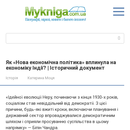
Перейти
до
вмісту
Пошук:
Як «Нова економічна політика» вплинула на
економіку Індії? | Історичний документ
Історія
Катерина Моця
«Ідейної еволюції Неру, починаючи з кінця 1930-х років,
соціалізм став невіддільний від демократії. З цієї
причини, будь-які вжиті кроки, включаючи планування і
державний сектор впроваджувалися демократичним
шляхом і сприяли просуванню суспільства в цьому
напрямку» —
Біпін Чандра.