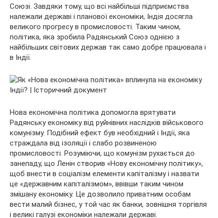
Союзі. Завдяки тому, що всі найбільші підприємства
належали державі і планової економіки, Індія досягла
великого прогресу в промисловості. Таким чином,
політика, яка зробила Радянський Союз однією з
найбільших світових держав так само добре працювала і
в Індії.
Нова економічна політика допомогла врятувати
Радянську економіку від руйнівних наслідків військового
комунізму. Подібний ефект був необхідний і Індії, яка
страждала від ізоляції і слабо розвиненою
промисловості. Розуміючи, що комунізм рухається до
занепаду, що Ленін створив «Нову економічну політику»,
щоб внести в соціалізм елементи капіталізму і назвати
це «державним капіталізмом», ввівши таким чином
змішану економіку. Це дозволило приватним особам
вести малий бізнес, у той час як банки, зовнішня торгівля
і великі галузі економіки належали державі.