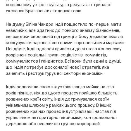
соціальному устрої і культурі в результаті тривалої
експансії Британських колонізаторів.
На думку Біпіна Чандри Індії пощастило по–перше, мати
невеликих, але здатних до тонкого аналізу бізнесменів,
які завдяки своєчасній підтримці з боку держави змогли
конкурувати нарівні зі світовими торговельними марками.
По-друге, Індії вдалося привести до чіткого консенсусу
розрізнені соціальні групи: соціалістів, комуністів,
коммуналистов і гандистов. Всі вони були єдині в думці,
що Індія потребує досконалої нової стратегії, яка
зачепить і реструктурує всі сектори економіки.
Індія розпочала свою індустріалізацію майже на сто
років пізніше, ніж до цього процесу прийшло більшість
розвинених країн світу. Індія дотримувалася своїм
унікальним шляхом у рамках цього процесу. В інших
розвинених країнах процес індустріалізації настав під
управлінням авторитарної економіки, контрольованої
державою або невеликою групою корпорацій.