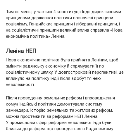
Тим не менш, у частині 4 конституції Індії директивними
принципами державної політики позначені принципи
соціалізму, Гандийские принципи і ліберальні принципи, і
на соціалістичні принципи великий вплив справила «Нова
економічна політика» Леніна.
Леніна НЕП
Нова економічна політика була прийнята Леніним, щоб
змінити радянську економіку й спрямувати її по
соціалістичному шляху. У довгостроковій перспективі, це
вплинуло на політику Індії після здобуття нею
незалежності.
Після проведення земельних реформ і впровадження
комун Індійські політики демонтували систему
заминдари. Історію земельних та житлових реформ,
можна простежити за реформам НЕП Леніна.
У промисловій сфері реформи незалежної Індії були
близькі до реформ, що проводяться в Радянському